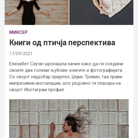
МИКСЕР
Книги од птичја перспектива
17/09/2021
Елизабет Сејган шронашла начин како да ги соедини
своите две големи љубови: книгите и фотографијата.
Со својот најдобар пријател, Џејмс Тревин, таа прави
импресивни инсталации, што редовно ги пласира на
својот Инстаграм профил.