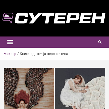
Skip
to
content
Миксер
Книги од птичја перспектива