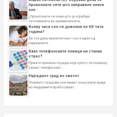
проколнати сите што направиле некое
зло
„Проколнати се оние што ја ограбија
татковината во криминалната…
Колку часа сон се доволни по 60-тата
година?
За тоа дека квалитетниот сон е еден од
најважните…
Како телефонските повици ни станаа
стрес?
Првата причина поради која луѓето сè помалку
сакаат телефонски…
Најгрдиот град во светот
Повеќето градови кои имаат лоша репутација
во медиумите вработуваат…