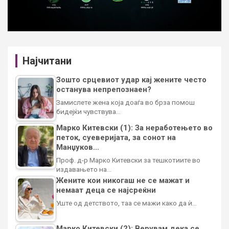
Најчитани
Зошто срцевиот удар кај жените често
останува непрепознаен?
Замислете жена која доаѓа во брза помош
бидејќи чувствува…
Марко Китевски (1): За неработењето во
петок, суеверијата, за сонот на
Манџуков…
Проф. д-р Марко Китевски за тешкотиите во
издавањето на…
Жените кои никогаш не се мажат и
немаат деца се најсреќни
Уште од детството, таа се мажи како да ѝ…
Марко Китевски (2): Верувам дека се