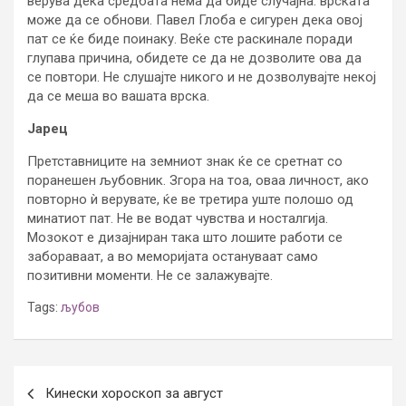
верува дека средбата нема да биде случајна: врската
може да се обнови. Павел Глоба е сигурен дека овој
пат се ќе биде поинаку. Веќе сте раскинале поради
глупава причина, обидете се да не дозволите ова да
се повтори. Не слушајте никого и не дозволувајте некој
да се меша во вашата врска.
Јарец
Претставниците на земниот знак ќе се сретнат со
поранешен љубовник. Згора на тоа, оваа личност, ако
повторно ѝ верувате, ќе ве третира уште полошо од
минатиот пат. Не ве водат чувства и носталгија.
Мозокот е дизајниран така што лошите работи се
забораваат, а во меморијата остануваат само
позитивни моменти. Не се залажувајте.
Tags:
љубов
Post
Кинески хороскоп за август