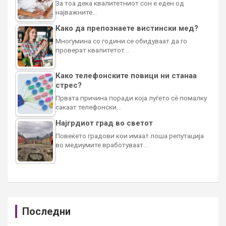
За тоа дека квалитетниот сон е еден од
најважните…
Како да препознаете вистински мед?
Многумина со години се обидуваат да го
проверат квалитетот…
Како телефонските повици ни станаа
стрес?
Првата причина поради која луѓето сè помалку
сакаат телефонски…
Најгрдиот град во светот
Повеќето градови кои имаат лоша репутација
во медиумите вработуваат…
Последни