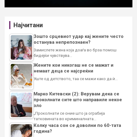
Најчитани
Зошто срцевиот удар кај жените често
останува непрепознаен?
Замислете жена која доаѓа во брза помош
бидејќи чувствува…
Жените кои никогаш не се мажат и
немаат деца се најсреќни
Уште од детството, таа се мажи како да ѝ…
Марко Китевски (2): Верувам дека се
проколнати сите што направиле некое
зло
„Проколнати се оние што ја ограбија
татковината во криминалната…
Колку часа сон се доволни по 60-тата
година?