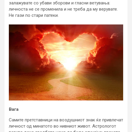
залажувате со убави зборови и гласни ветувања:
личноста не се променила и не треба да му верувате.
Не гази по стари патеки.
Вага
Самите претставници на воздушниот знак ќе привлечат
личност од минатото во нивниот живот. Астрологот