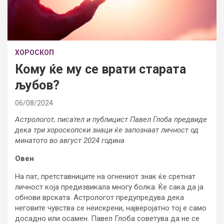
ХОРОСКОП
Кому ќе му се врати старата
љубов?
06/08/2024
Астрологот, писател и публицист Павел Глоба предвиде
дека три хороскопски знаци ќе запознаат личност од
минатото во август 2024 година
Овен
На пат, претставниците на огнениот знак ќе сретнат
личност која предизвикала многу болка. Ќе сака да ја
обнови врската. Астрологот предупредува дека
неговите чувства се неискрени, најверојатно тој е само
досадно или осамен. Павел Глоба советува да не се