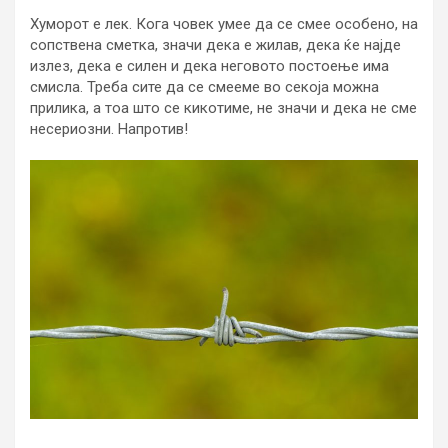
Хуморот е лек. Кога човек умее да се смее особено, на
сопствена сметка, значи дека е жилав, дека ќе најде
излез, дека е силен и дека неговото постоење има
смисла. Треба сите да се смееме во секоја можна
прилика, а тоа што се кикотиме, не значи и дека не сме
несериозни. Напротив!