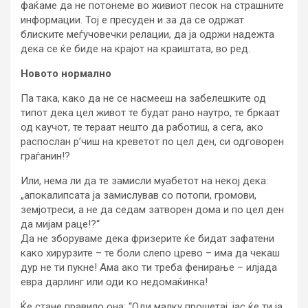
фаќаме да не потонеме во живиот песок на страшните
информации. Тој е пресуден и за да се одржат
блиските меѓучовечки релации, да ја одржи надежта
дека се ќе биде на крајот на краиштата, во ред.
Новото нормално
Па така, како да не се насмееш на забелешките од
типот дека цел живот те будат рано наутро, те бркаат
од каучот, те тераат нешто да работиш, а сега, ако
распослан р’чиш на креветот по цел ден, си одговорен
граѓанин!?
Или, нема ли да те замисли муабетот на некој дека:
„апокалипсата ја замислував со потопи, громови,
земјотреси, а не да седам затворен дома и по цел ден
да мијам раце!?“
Да не зборуваме дека фризерите ќе бидат зафатени
како хирурзите – те боли слепо црево – има да чекаш
дур не ти пукне! Ама ако ти треба фенирање – илјада
евра дарлинг или оди ко недомаќинка!
Ќе стане правило она: “Оди малку прошетај, јас ќе ти ја