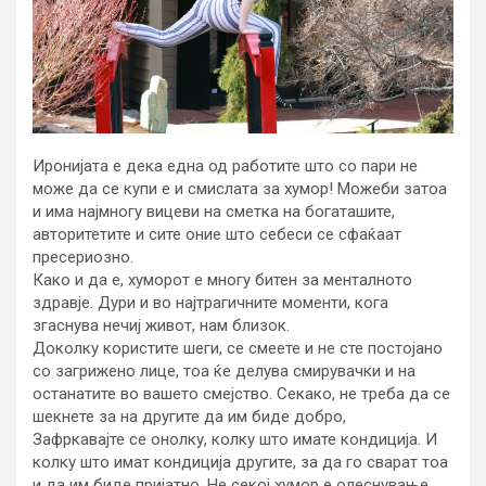
Иронијата е дека една од работите што со пари не
може да се купи е и смислата за хумор! Можеби затоа
и има најмногу вицеви на сметка на богаташите,
авторитетите и сите оние што себеси се сфаќаат
пресериозно.
Како и да е, хуморот е многу битен за менталното
здравје. Дури и во најтрагичните моменти, кога
згаснува нечиј живот, нам близок.
Доколку користите шеги, се смеете и не сте постојано
со загрижено лице, тоа ќе делува смирувачки и на
останатите во вашето смејство. Секако, не треба да се
шекнете за на другите да им биде добро,
Зафркавајте се онолку, колку што имате кондиција. И
колку што имат кондиција другите, за да го сварат тоа
и да им биде пријатно. Не секој хумор е олеснување.