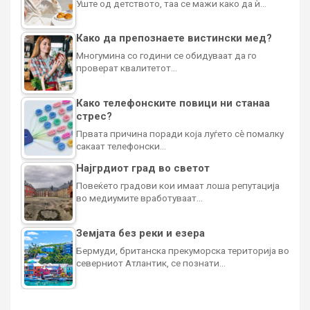
Уште од детството, таа се мажи како да ѝ…
Како да препознаете вистински мед?
Многумина со години се обидуваат да го
проверат квалитетот…
Како телефонските повици ни станаа
стрес?
Првата причина поради која луѓето сè помалку
сакаат телефонски…
Најгрдиот град во светот
Повеќето градови кои имаат лоша репутација
во медиумите вработуваат…
Земјата без реки и езера
Бермуди, британска прекуморска територија во
северниот Атлантик, се познати…