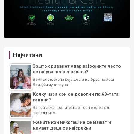
Најчитани
Зошто срцевиот удар кај жените често
останува непрепознаен?
Замислете жена која доаѓа во брза помош
бидејќи чувствува…
Колку часа сон се доволни по 60-тата
година?
За тоа дека квалитетниот сон е еден од
најважните…
Жените кои никогаш не се мажат и
немаат деца се најсреќни