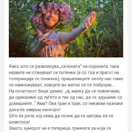
Како што се развлекува „сезоната“ на короната, така
нервите ни стануваат се потенки (а со тоа и прагот на
толеранција се понизок), прашалниците околу нас само
се намножуваат, ловците во матно се се побројни…
На почетокот беше демек: „ај, малку да се повлечеме,
да одмориме од луѓето и тие од нас, да се здушиме со
домашните…“ Ама? Ова трае и трае, со никакви назнаки
дека ќе заврши наскоро!
Што ќе рече, кој нема да почне да се шегува, ќе се
шлактоса!
Зашто, хуморот ни е патерица, гранката за која се