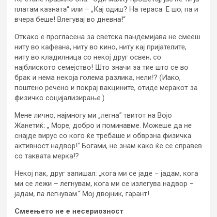
платам казната“ или – „Кај одиш? На тераса. Е шо, па и
вчера беше! Влегувај во дневна!“
Откако е прогласена за светска пандемијава не смееш
ниту во кафеана, ниту во кино, ниту кај пријателите,
ниту во кладилница со некој друг освен, со
најблиското семејство! Што значи за тие што се во
брак и нема некоја голема разлика, нели!? (Иако,
поштено речено и покрај вакцините, отиде меракот за
физичко социјализирање.)
Мене лично, најмногу ми „легна“ твитот на Војо
Жанетиќ: „ Море, добро и поминавме. Можеше да не
снајде вирус со кого ќе требаше и обврзна физичка
активност надвор!“ Богами, не знам како ќе се справев
со таквата мерка!?
Некој пак, друг запишал: „кога ми се јаде – јадам, кога
ми се лежи – легнувам, кога ми се излегува надвор –
јадам, па легнувам.“ Мој двојник, гарант!
Смеењето не е несериозност