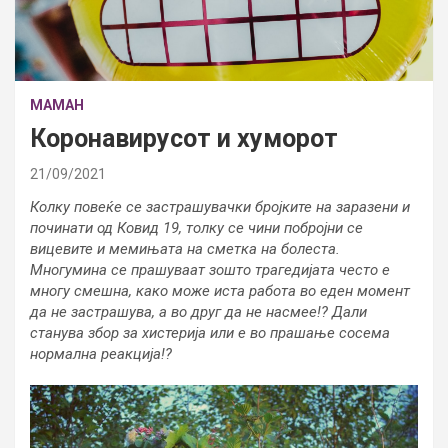
МАМАН
Коронавирусот и хуморот
21/09/2021
Колку повеќе се застрашувачки бројките на заразени и
починати од Ковид 19, толку се чини побројни се
вицевите и мемињата на сметка на болеста.
Многумина се прашуваат зошто трагедијата често е
многу смешна, како може иста работа во еден момент
да не застрашува, а во друг да не насмее!? Дали
станува збор за хистерија или е во прашање сосема
нормална реакција!?