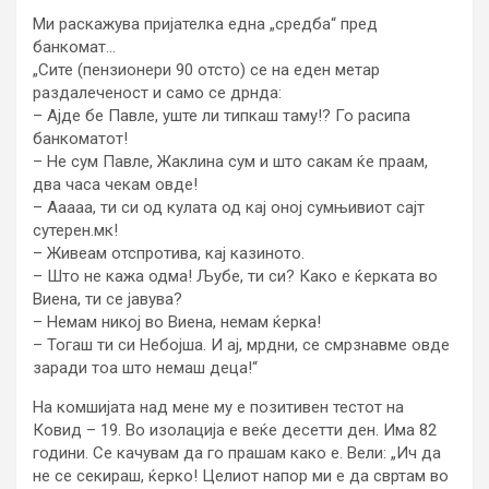
Ми раскажува пријателка една „средба“ пред
банкомат…
„Сите (пензионери 90 отсто) се на еден метар
раздалеченост и само се дрнда:
– Ајде бе Павле, уште ли типкаш таму!? Го расипа
банкоматот!
– Не сум Павле, Жаклина сум и што сакам ќе праам,
два часа чекам овде!
– Ааааа, ти си од кулата од кај оној сумњивиот сајт
сутерен.мк!
– Живеам отспротива, кај казиното.
– Што не кажа одма! Љубе, ти си? Како е ќерката во
Виена, ти се јавува?
– Немам никој во Виена, немам ќерка!
– Тогаш ти си Небојша. И ај, мрдни, се смрзнавме овде
заради тоа што немаш деца!“
На комшијата над мене му е позитивен тестот на
Ковид – 19. Во изолација е веќе десетти ден. Има 82
години. Се качувам да го прашам како е. Вели: „Ич да
не се секираш, ќерко! Целиот напор ми е да свртам во