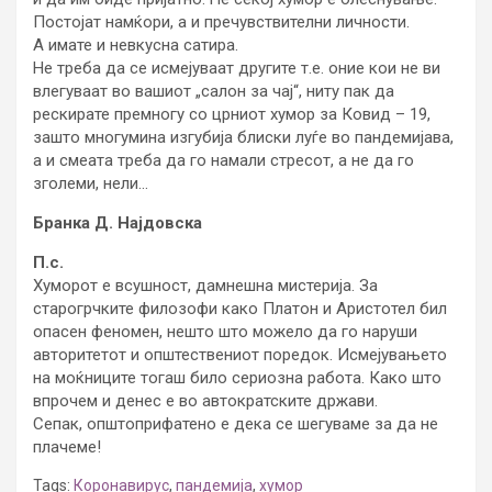
Постојат намќори, а и пречувствителни личности.
А имате и невкусна сатира.
Не треба да се исмејуваат другите т.е. оние кои не ви
влегуваат во вашиот „салон за чај“, ниту пак да
рескирате премногу со црниот хумор за Ковид – 19,
зашто многумина изгубија блиски луѓе во пандемијава,
а и смеата треба да го намали стресот, а не да го
зголеми, нели…
Бранка Д. Најдовска
П.с.
Хуморот е всушност, дамнешна мистерија. За
старогрчките филозофи како Платон и Аристотел бил
опасен феномен, нешто што можело да го наруши
авторитетот и општествениот поредок. Исмејувањето
на моќниците тогаш било сериозна работа. Како што
впрочем и денес е во автократските држави.
Сепак, општоприфатено е дека се шегуваме за да не
плачеме!
Tags:
Коронавирус
,
пандемија
,
хумор