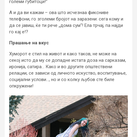
големи губитоци!“
А и да ви кажам – ова што исчезнаа фиксниве
телефони, го зголеми бројот на заразени: сега кому и
да се јавиш, ќе ти рече „дома сум“! Ела трчај, па најди
го кај е!?
Прашање на вкус
Хуморот е стил на живот и како таков, не може на
секој исто да му се допадне истата доза на сарказам,
иронија, сатира… Како и во другите општествени
релации, се зависи од личното искуство, воспитување,
социјални услови…, но и со колку љубов сте биле
опкружени!