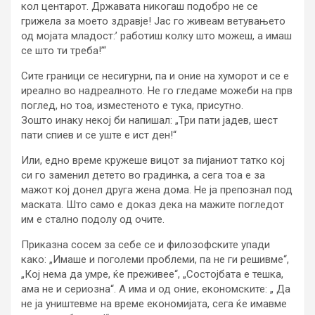
кол центарот. Државата никогаш подобро не се
грижела за моето здравје! Јас го живеам ветувањето
од мојата младост:’ работиш колку што можеш, а имаш
се што ти треба!’“
Сите граници се несигурни, па и оние на хуморот и се е
иреално во надреалното. Не го гледаме можеби на прв
поглед, но тоа, изместеното е тука, присутно.
Зошто инаку некој би напишал: „Три пати јадев, шест
пати спиев и се уште е ист ден!“
Или, едно време кружеше вицот за пијаниот татко кој
си го заменил детето во градинка, а сега тоа е за
мажот кој донел друга жена дома. Не ја препознал под
маската. Што само е доказ дека на мажите погледот
им е стално подолу од очите.
Приказна сосем за себе се и филозофските упади
како: „Имаше и поголеми проблеми, па не ги решивме“,
„Кој нема да умре, ќе преживее“, „Состојбата е тешка,
ама не и сериозна“. А има и од оние, економските: „ Да
не ја уништевме на време економијата, сега ќе имавме