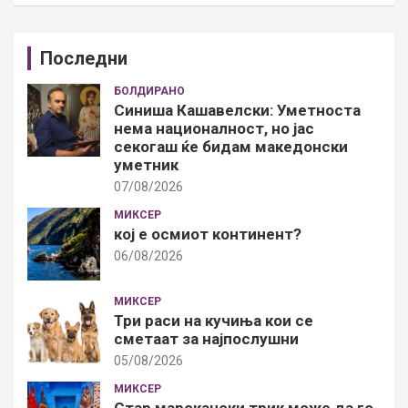
Последни
БОЛДИРАНО
Синиша Кашавелски: Уметноста
нема националност, но јас
секогаш ќе бидам македонски
уметник
07/08/2026
МИКСЕР
кој е осмиот континент?
06/08/2026
МИКСЕР
Три раси на кучиња кои се
сметаат за најпослушни
05/08/2026
МИКСЕР
Стар марокански трик може да го