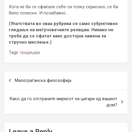
Кога не би се сфаќале себе си толку сериозно, се би
било полесно. И позабавно…
(Упатствата во оваа рубрика се само субјективно
гледање на меѓучовечките релации. Никако не
треба да се сфатат како достојна замена за
стручно мислење.)
Tags:
традиција
Post
Малограѓанска филозофија
navigation
Како да го отстраните мирисот на цигари од вашиот
дом?
Leave a Reply