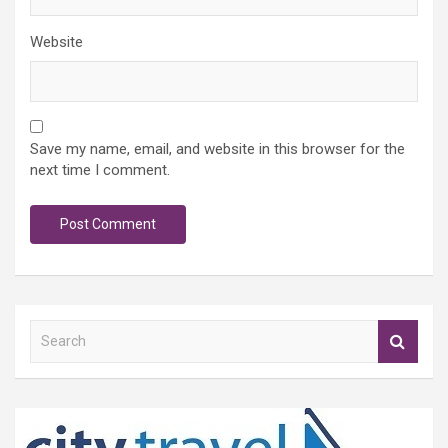
Website
Save my name, email, and website in this browser for the
next time I comment.
S
e
a
r
c
h