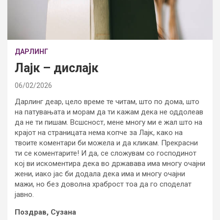
ДАРЛИНГ
Лајк – дислајк
06/02/2026
Дарлинг деар, цело време те читам, што по дома, што
на патувањата и морам да ти кажам дека не оддолеав
да не ти пишам. Всшсност, мене многу ми е жал што на
крајот на страницата нема копче за Лајк, како на
твоите коментари би можела и да кликам. Прекрасни
ти се коментарите! И да, се сложувам со господинот
кој ви искоментира дека во државава има многу очајни
жени, иако јас би додала дека има и многу очајни
мажи, но без доволна храброст тоа да го споделат
јавно.
Поздрав, Сузана