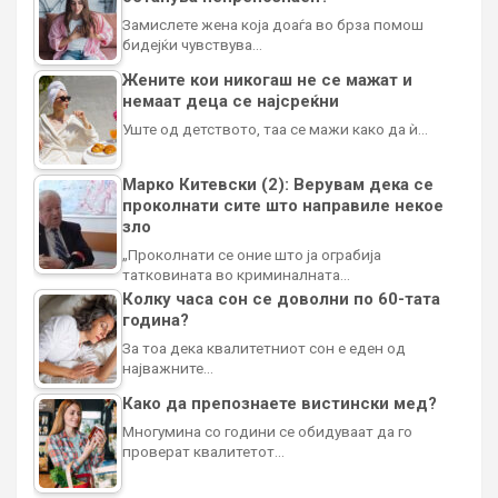
Замислете жена која доаѓа во брза помош
бидејќи чувствува…
Жените кои никогаш не се мажат и
немаат деца се најсреќни
Уште од детството, таа се мажи како да ѝ…
Марко Китевски (2): Верувам дека се
проколнати сите што направиле некое
зло
„Проколнати се оние што ја ограбија
татковината во криминалната…
Колку часа сон се доволни по 60-тата
година?
За тоа дека квалитетниот сон е еден од
најважните…
Како да препознаете вистински мед?
Многумина со години се обидуваат да го
проверат квалитетот…