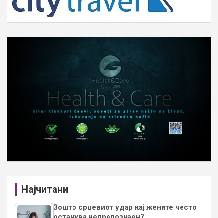
Најчитани
Зошто срцевиот удар кај жените често
останува непрепознаен?