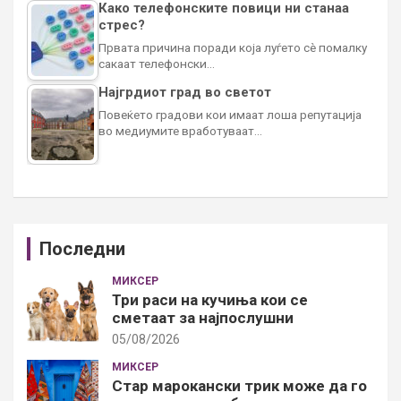
Како телефонските повици ни станаа
стрес?
Првата причина поради која луѓето сè помалку
сакаат телефонски…
Најгрдиот град во светот
Повеќето градови кои имаат лоша репутација
во медиумите вработуваат…
Последни
МИКСЕР
Три раси на кучиња кои се
сметаат за најпослушни
05/08/2026
МИКСЕР
Стар марокански трик може да го