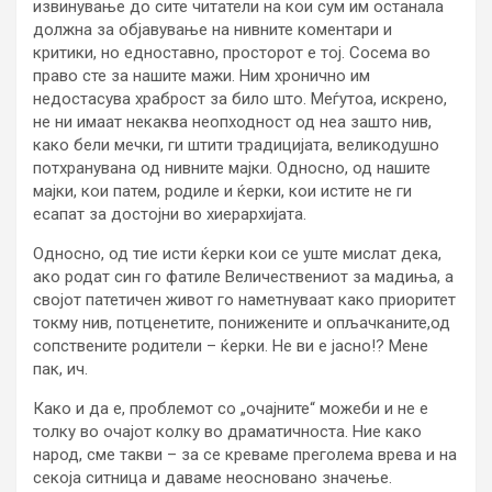
извинување до сите читатели на кои сум им останала
должна за објавување на нивните коментари и
критики, но едноставно, просторот е тој. Сосема во
право сте за нашите мажи. Ним хронично им
недостасува храброст за било што. Меѓутоа, искрено,
не ни имаат некаква неопходност од неа зашто нив,
како бели мечки, ги штити традицијата, великодушно
потхранувана од нивните мајки. Односно, од нашите
мајки, кои патем, родиле и ќерки, кои истите не ги
есапат за достојни во хиерархијата.
Односно, од тие исти ќерки кои се уште мислат дека,
ако родат син го фатиле Величествениот за мадиња, а
својот патетичен живот го наметнуваат како приоритет
токму нив, потценетите, понижените и опљачканите,од
сопствените родители – ќерки. Не ви е јасно!? Мене
пак, ич.
Како и да е, проблемот со „очајните“ можеби и не е
толку во очајот колку во драматичноста. Ние како
народ, сме такви – за се креваме преголема врева и на
секоја ситница и даваме неосновано значење.