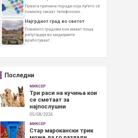
Првата причина поради која луѓето сè
помалку сакаат телефонски…
Најгрдиот град во светот
Повеќето градови кои имаат лоша
репутација во медиумите
вработуваат…
Последни
МИКСЕР
Три раси на кучиња кои
се сметаат за
најпослушни
05/08/2026
МИКСЕР
Стар марокански трик
може да го разлади