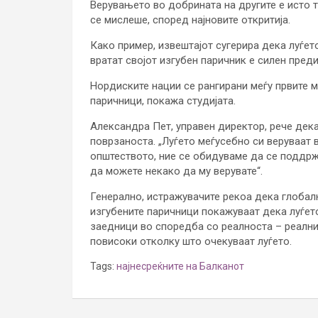
Верувањето во добрината на другите е исто 
се мислеше, според најновите откритија.
Како пример, извештајот сугерира дека луѓет
вратат својот изгубен паричник е силен пред
Нордиските нации се рангирани меѓу првите м
паричници, покажа студијата.
Александра Пет, управен директор, рече дек
поврзаноста. „Луѓето меѓусебно си веруваат 
општеството, ние се обидуваме да се поддржу
да можете некако да му верувате“.
Генерално, истражувачите рекоа дека глобал
изгубените паричници покажуваат дека луѓет
заедници во споредба со реалноста – реални
повисоки отколку што очекуваат луѓето.
Tags:
најнесреќните на Балканот