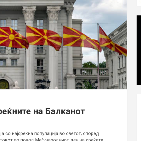
реќните на Балканот
ја со најсреќна популација во светот, според
ртокот по повод Меѓународниот ден на среќата,