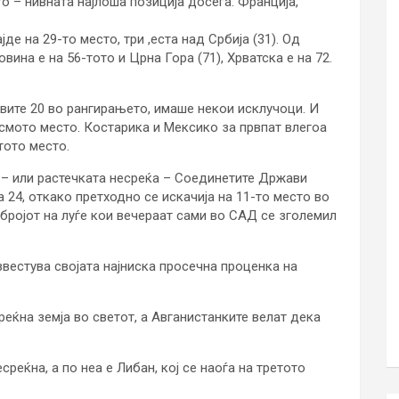
о – нивната најлоша позиција досега. Франција,
де на 29-то место, три ,еста над Србија (31). Од
вина е на 56-тото и Црна Гора (71), Хрватска е на 72.
вите 20 во рангирањето, имаше некои исклучоци. И
 осмото место. Костарика и Мексико за првпат влегоа
тото место.
 – или растечката несреќа – Соединетите Држави
а 24, откако претходно се искачија на 11-то место во
 бројот на луѓе кои вечераат сами во САД се зголемил
звестува својата најниска просечна проценка на
реќна земја во светот, а Авганистанките велат дека
реќна, а по неа е Либан, кој се наоѓа на третото