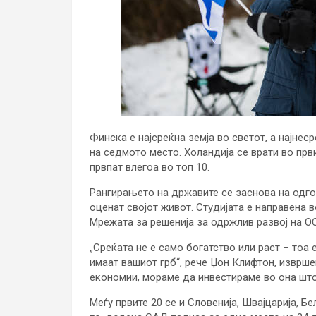
Финска е најсреќна земја во светот, a најнес
на седмото место. Холандија се врати во први
првпат влегоа во топ 10.
Рангирањето на државите се заснова на одгов
оценат својот живот. Студијата е направена 
Мрежата за решенија за одржлив развој на О
„Среќата не е само богатство или раст – тоа 
имаат вашиот грб“, рече Џон Клифтон, изврше
економии, мораме да инвестираме во она што 
Меѓу првите 20 се и Словенија, Швајцарија, Бе