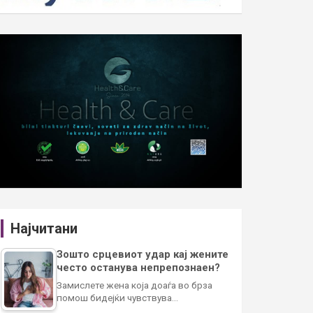
Најчитани
Зошто срцевиот удар кај жените
често останува непрепознаен?
Замислете жена која доаѓа во брза
помош бидејќи чувствува…