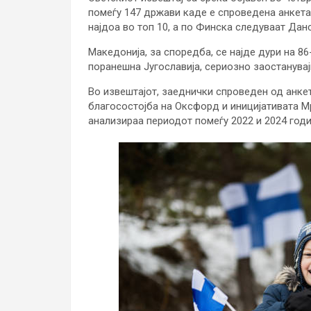
помеѓу 147 држави каде е спроведена анкетат
најдоа во топ 10, а по Финска следуваат Дан
Македонија, за споредба, се најде дури на 86
поранешна Југославија, сериозно заостанувај
Во извештајот, заеднички спроведен од анке
благосостојба на Оксфорд и иницијативата М
анализираа периодот помеѓу 2022 и 2024 годи