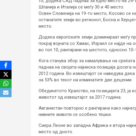
то, додека САД паднаа за едно место на 24-т
Шпанија и Италија се меѓу 30 и 40 место.
Освен Словенија на 19-то место, Косово се нај
останатите земји во регионот, Босна и Херцего
место.
Додека европските земји доминираат меѓу пр
покрај војната со Хамас, Израел се најде на
во топ 10, рангирани на шестото, односно 10-
Кога станува збор за намалување на среќата
паднаа на својата најниска позиција досега н
2012 година. Во извештајот се наведува дека
за 53% во текот на изминатите две децении.
Обединетото Кралство, на позицијата 23, ја и
животот од извештајот за 2017 година.
Авганистан повторно е рангирана како најнес
нивните животи се особено тешки.
Сиера Леоне во западна Африка е втора најнес
место од дното.