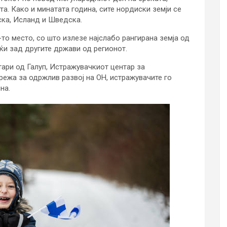
а. Како и минатата година, сите нордиски земји се
ска, Исланд и Шведска.
-то место, со што излезе најслабо рангирана земја од
ќи зад другите држави од регионот.
тари од Галуп, Истражувачкиот центар за
режа за одржлив развој на ОН, истражувачите го
на.