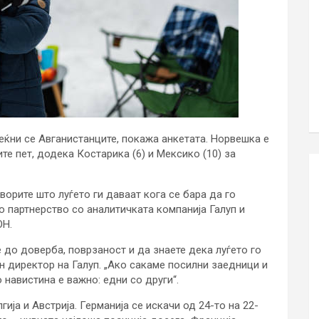
реќни се Авганистанците, покажа анкетата. Норвешка е
те пет, додека Костарика (6) и Мексико (10) за
орите што луѓето ги даваат кога се бара да го
во партнерство со аналитичката компанија Галуп и
ОН.
е до доверба, поврзаност и да знаете дека луѓето го
н директор на Галуп. „Ако сакаме посилни заедници и
навистина е важно: едни со други“.
лгија и Австрија. Германија се искачи од 24-то на 22-