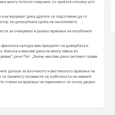
така многу потесно поврзано со среќата отколку што
о кои веруваат дека другите се подготвени да го
иктор за целокупната среќа на населението.
еста за очекувано и реално враќање на изгубените
а финската култура има приоритет на довербата и
во Финска и мислам дека на многу нивоа во
ваме“, рече Пет. „Значи, мислам дека системот прави
ните докази за вооченото и вистинското враќање на
о се премногу песимисти за љубезноста на нивните
те стапки на враќање на паричникот се околу двојно