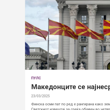
ПУЛС
Македонците се најнес
23/03/2025
Финска осми пат по ред е рангирана како зем
Светскиот извештај за среќа објавен во четв