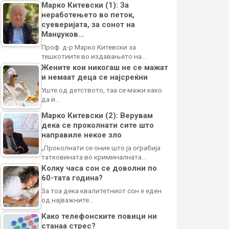
Марко Китевски (1): За
неработењето во петок,
суеверијата, за сонот на
Манџуков…
Проф. д-р Марко Китевски за
тешкотиите во издавањето на…
Жените кои никогаш не се мажат
и немаат деца се најсреќни
Уште од детството, таа се мажи како
да ѝ…
Марко Китевски (2): Верувам
дека се проколнати сите што
направиле некое зло
„Проколнати се оние што ја ограбија
татковината во криминалната…
Колку часа сон се доволни по
60-тата година?
За тоа дека квалитетниот сон е еден
од најважните…
Како телефонските повици ни
станаа стрес?