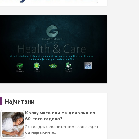
Најчитани
Колку часа сон се доволни по
60-тата година?
За тоа дека квалитетниот сон е еден
од најважните…