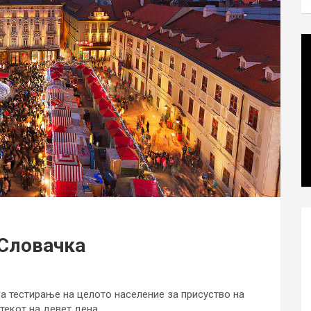
 Словачка
за тестирање на целото население за присуство на
текот на девет дена.