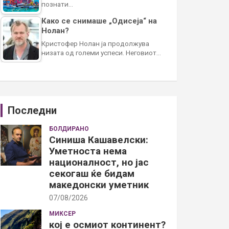
познати…
Како се снимаше „Одисеја“ на
Нолан?
Кристофер Нолан ја продолжува
низата од големи успеси. Неговиот…
Последни
БОЛДИРАНО
Синиша Кашавелски:
Уметноста нема
националност, но јас
секогаш ќе бидам
македонски уметник
07/08/2026
МИКСЕР
кој е осмиот континент?