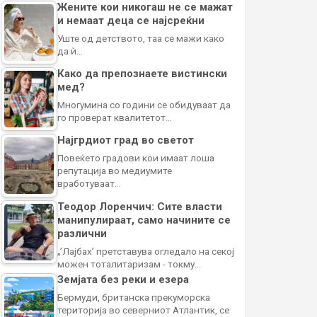
Жените кои никогаш не се мажат
и немаат деца се најсреќни
Уште од детството, таа се мажи како
да ѝ…
Како да препознаете вистински
мед?
Многумина со години се обидуваат да
го проверат квалитетот…
Најгрдиот град во светот
Повеќето градови кои имаат лоша
репутација во медиумите
вработуваат…
Теодор Лоренчич: Сите власти
манипулираат, само начините се
различни
„’Лајбах’ претставува огледало на секој
можен тоталитаризам - токму…
Земјата без реки и езера
Бермуди, британска прекуморска
територија во северниот Атлантик, се