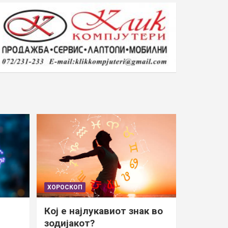
ХОРОСКОП
Кој е најлукавиот знак во
зодијакот?