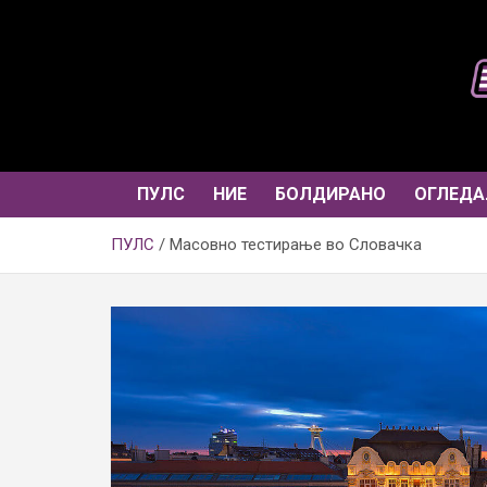
Skip
to
content
ПУЛС
НИЕ
БОЛДИРАНО
ОГЛЕДА
ПУЛС
Масовно тестирање во Словачка