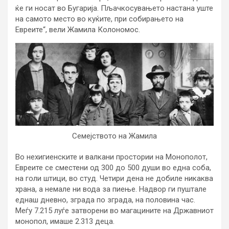
ќе ги носат во Бугарија. Пљачкосувањето настана уште
на самото место во куќите, при собирањето на
Евреите“, вели Жамила Колономос.
Семејството на Жамила
Во нехигиенските и валкани простории на Монополот,
Евреите се сместени од 300 до 500 души во една соба,
на голи штици, во студ. Четири дена не добиле никаква
храна, а немале ни вода за пиење. Надвор ги пуштале
еднаш дневно, зграда по зграда, на половина час.
Меѓу 7.215 луѓе затворени во магацините на Државниот
монопол, имаше 2.313 деца.