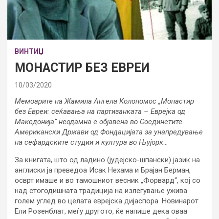
ВИНТИЏ
МОНАСТИР БЕЗ ЕВРЕИ
10/03/2020
Мемоарите на Жамила Ангела Колономос „Монастир
без Евреи: сеќавања на партизанката – Еврејка од
Македонија“ неодамна е објавена во Соединетите
Американски Држави од Фондацијата за унапредување
на сефардските студии и култура во Њујорк
…
За книгата, што од ладино (јудејско-шпански) јазик на
англиски ја преведоа Исак Нехама и Брајан Берман,
осврт имаше и во тамошниот весник „Форвард“, кој со
над стогодишната традиција на излегување ужива
голем углед во целата еврејска дијаспора. Новинарот
Ели Розенблат, меѓу другото, ќе напише дека оваа