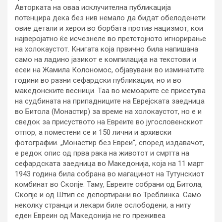
Авторката на оваа исклучителна публикација
потенцира дека без нив немало да бидат обелоденети
овие детали и херои во борбата против нацизмот, кои
најверојатно ќе исчезнеле во претстојното игнорирање
на холокаустот. Книгата која првично била напишана
само на ладино јазикот е компилација на текстови и
есеи на Жамила Колономос, објавувани во изминатите
години во разни сефардски публикации, но и во
македонските весници. Таа во мемоарите се присетува
на судбината на припадниците на Еврејската заедница
во Битола (Монастир) за време на холокаустот, но е и
сведок за присуството на Евреите во југословенскиот
отпор, а поместени се и 150 лични и архивски
фотографии. „Монастир без Евреи“, според издавачот,
е редок опис од прва рака на животот и смртта на
сефардската заедница во Македонија, која на 11 март
1943 година била собрана во магацинот на Тутунскиот
комбинат во Скопје. Таму, Евреите собрани од Битола,
Скопје и од Штип се депортирани во Треблинка. Само
неколку странци и лекари биле ослободени, а ниту
еден Евреин од Македонија не го преживеа