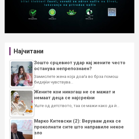
Најчитани
Зошто срцевиот удар кај жените често
останува непрепознаен?
Замислете жена која доаѓа во брза помош
бидејќи чувствува…
Жените кои никогаш не се мажат и
немаат деца се најсреќни
Уште од детството, таа се мажи како да ѝ…
Марко Китевски (2): Верувам дека се
проколнати сите што направиле некое
зло