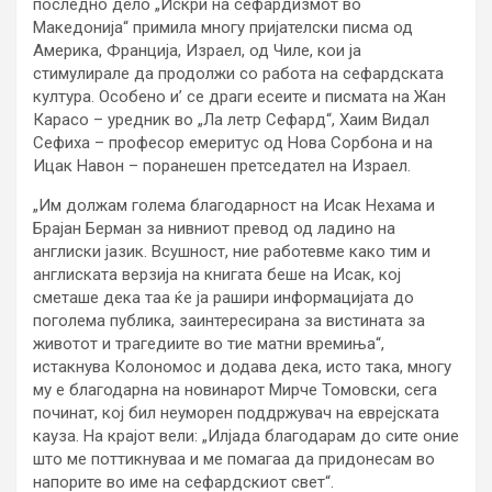
последно дело „Искри на сефардизмот во
Македонија“ примила многу пријателски писма од
Америка, Франција, Израел, од Чиле, кои ја
стимулирале да продолжи со работа на сефардската
култура. Особено и’ се драги есеите и писмата на Жан
Карасо – уредник во „Ла летр Сефард“, Хаим Видал
Сефиха – професор емеритус од Нова Сорбона и на
Ицак Навон – поранешен претседател на Израел.
„Им должам голема благодарност на Исак Нехама и
Брајан Берман за нивниот превод од ладино на
англиски јазик. Всушност, ние работевме како тим и
англиската верзија на книгата беше на Исак, кој
сметаше дека таа ќе ја рашири информацијата до
поголема публика, заинтересирана за вистината за
животот и трагедиите во тие матни времиња“,
истакнува Колономос и додава дека, исто така, многу
му е благодарна на новинарот Мирче Томовски, сега
починат, кој бил неуморен поддржувач на еврејската
кауза. На крајот вели: „Илјада благодарам до сите оние
што ме поттикнуваа и ме помагаа да придонесам во
напорите во име на сефардскиот свет“.