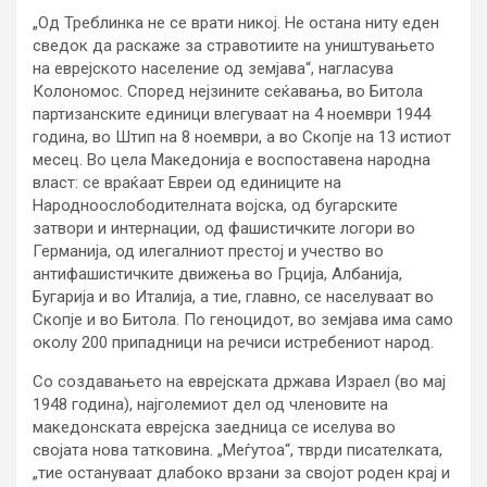
„Од Треблинка не се врати никој. Не остана ниту еден
сведок да раскаже за стравотиите на уништувањето
на еврејското население од земјава“, нагласува
Колономос. Според нејзините сеќавања, во Битола
партизанските единици влегуваат на 4 ноември 1944
година, во Штип на 8 ноември, а во Скопје на 13 истиот
месец. Во цела Македонија е воспоставена народна
власт: се враќаат Евреи од единиците на
Народноослободителната војска, од бугарските
затвори и интернации, од фашистичките логори во
Германија, од илегалниот престој и учество во
антифашистичките движења во Грција, Албанија,
Бугарија и во Италија, а тие, главно, се населуваат во
Скопје и во Битола. По геноцидот, во земјава има само
околу 200 припадници на речиси истребениот народ.
Со создавањето на еврејската држава Израел (во мај
1948 година), најголемиот дел од членовите на
македонската еврејска заедница се иселува во
својата нова татковина. „Меѓутоа“, тврди писателката,
„тие остануваат длабоко врзани за својот роден крај и