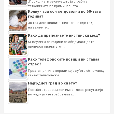
„Проколнати се оние што ја ограбија
татковината во криминалната…
Колку часа сон се доволни по 60-тата
година?
За тоа дека квалитетниот сон е еден од
најважните…
Како да препознаете вистински мед?
Многумина со години се обидуваат да го
проверат квалитетот…
Како телефонските повици ни станаа
стрес?
Првата причина поради која луѓето сè помалку
сакаат телефонски…
Најгрдиот град во светот
Повеќето градови кои имаат лоша репутација
во медиумите вработуваат…