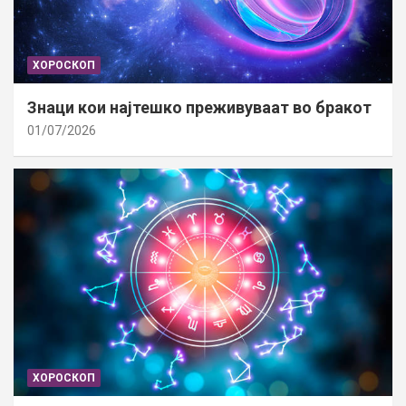
ХОРОСКОП
Знаци кои најтешко преживуваат во бракот
01/07/2026
ХОРОСКОП