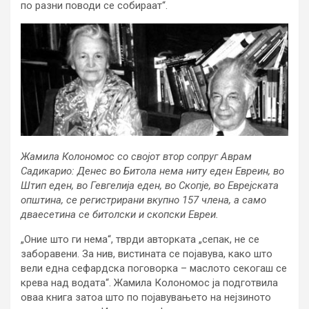
по разни поводи се собираат“.
Жамила Колономос со својот втор сопруг Аврам
Садикарио: Денес во Битола нема ниту еден Евреин, во
Штип еден, во Гевгелија еден, во Скопје, во Еврејската
општина, се регистрирани вкупно 157 члена, а само
дваесетина се битолски и скопски Евреи.
„Оние што ги нема“, тврди авторката „сепак, не се
заборавени. За нив, вистината се појавува, како што
вели една сефардска поговорка – маслото секогаш се
крева над водата“. Жамила Колономос ја подготвила
оваа книга затоа што по појавувањето на нејзиното