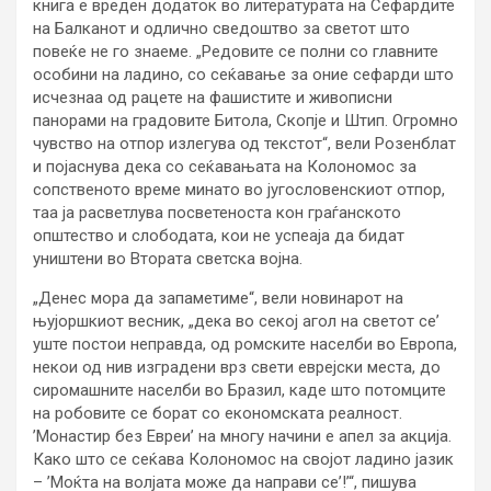
книга е вреден додаток во литературата на Сефардите
на Балканот и одлично сведоштво за светот што
повеќе не го знаеме. „Редовите се полни со главните
особини на ладино, со сеќавање за оние сефарди што
исчезнаа од рацете на фашистите и живописни
панорами на градовите Битола, Скопје и Штип. Огромно
чувство на отпор излегува од текстот“, вели Розенблат
и појаснува дека со сеќавањата на Колономос за
сопственото време минато во југословенскиот отпор,
таа ја расветлува посветеноста кон граѓанското
општество и слободата, кои не успеаја да бидат
уништени во Втората светска војна.
„Денес мора да запаметиме“, вели новинарот на
њујоршкиот весник, „дека во секој агол на светот се’
уште постои неправда, од ромските населби во Европа,
некои од нив изградени врз свети еврејски места, до
сиромашните населби во Бразил, каде што потомците
на робовите се борат со економската реалност.
’Монастир без Евреи’ на многу начини е апел за акција.
Како што се сеќава Колономос на својот ладино јазик
– ’Моќта на волјата може да направи се’!’“, пишува