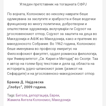
Угледен претставник на тогашната СФРЈ
По војната, Колономос во неколку наврати беше
одликувана за заслугите и храброста и беше водечки
функционер во многу политички, добротворни и
општествени здруженија, вклучувајќи ги Сојузот на
југословенскиот отпор, Сојузот за заштита на деца во
Македонија и АФЖ во Македонија, како и пратеник во
македонското Собрание. Во 1962 година, Колономос
беше именувана во професор емеритус на
Филозофскиот факултет, оддел романска филологија,
при Универзитетот „Св. Кирил и Методиј“ во Скопје. Таа
е автор на голем број текстови и дела од областа на
историјата, јудео-шпанскиот јазик (јазикот на
Сефардите) и на југословенско-македонскиот отпор.
Бранка Д. Најдовска
„Глобус“, 2009 година.
Tags:
Битола
,
депортација
,
Евреи
,
Жамила Ангела Колономос
,
Македонија