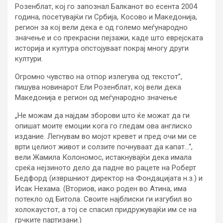
Розенблат, кој го запознал Балканот во есента 2004
година, посетувајќи ги Србија, Косово и Македонија,
регион за кој вели дека е од големо меѓународно
значење и со прекрасни пејзажи, каде што еврејската
историја и култура опстојуваат покрај многу други
култури.
Огромно чувство на отпор излегува од текстот”,
пишува новинарот Ели Розенблат, кој вели дека
Македонија е регион од меѓународно значење
„Не можам да најдам зборови што ќе можат да ги
опишат моите емоции кога го гледам ова англиско
издание. Легнувам во мојот кревет и пред очи ми се
врти целиот живот и солзите почнуваат да капат…“,
вели Жамила Колономос, истакнувајќи дека имала
среќа нејзиното дело да падне во рацете на Роберт
Бедфорд (извршниот директор на Фондацијата н.з.) и
Исак Нехама. (Вториов, иако роден во Атина, има
потекло од Битола. Своите најблиски ги изгубил во
холокаустот, а тој се спасил придружувајќи им се на
грчките партизани.)