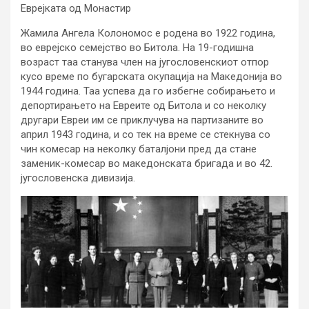
Еврејката од Монастир
Жамила Ангела Колономос е родена во 1922 година,
во еврејско семејство во Битола. На 19-годишна
возраст таа станува член на југословенскиот отпор
кусо време по бугарската окупација на Македонија во
1944 година. Таа успева да го избегне собирањето и
депортирањето на Евреите од Битола и со неколку
другари Евреи им се приклучува на партизаните во
април 1943 година, и со тек на време се стекнува со
чин комесар на неколку баталјони пред да стане
заменик-комесар во македонската бригада и во 42.
југословенска дивизија.