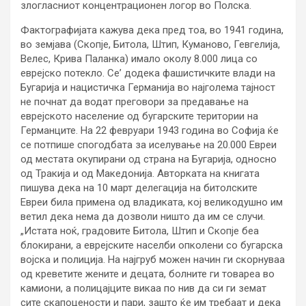
злогласниот концентрационен логор во Полска.
Фактографијата кажува дека пред тоа, во 1941 година,
во земјава (Скопје, Битола, Штип, Куманово, Гевгелија,
Велес, Крива Паланка) имало околу 8.000 лица со
еврејско потекло. Се’ додека фашистичките влади на
Бугарија и нацистичка Германија во најголема тајност
не почнат да водат преговори за предавање на
еврејското население од бугарските територии на
Германците. На 22 февруари 1943 година во Софија ќе
се потпише спогодбата за иселување на 20.000 Евреи
од местата окупирани од страна на Бугарија, односно
од Тракија и од Македонија. Авторката на книгата
пишува дека на 10 март делегација на битолските
Евреи била примена од владиката, кој великодушно им
ветил дека нема да дозволи ништо да им се случи.
„Истата ноќ, градовите Битола, Штип и Скопје беа
блокирани, а еврејските населби опколени со бугарска
војска и полиција. На најгруб можен начин ги скорнуваа
од креветите жените и децата, болните ги товареа во
камиони, а полицајците викаа по нив да си ги земат
сите скапоцености и пари, зашто ќе им требаат и дека