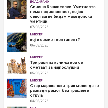
БОЛДИРАНО
Синиша Кашавелски: Уметноста
нема националност, но јас
секогаш ќе бидам македонски
уметник
07/08/2026
МИКСЕР
кој е осмиот континент?
06/08/2026
МИКСЕР
Три раси на кучиња кои се
сметаат за најпослушни
05/08/2026
МИКСЕР
Стар марокански трик може да го
разлади домот без трошење
струја
04/08/2026