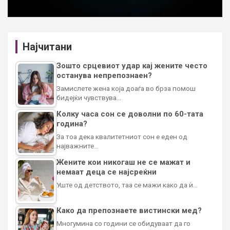
Најчитани
Зошто срцевиот удар кај жените често
останува непрепознаен?
Замислете жена која доаѓа во брза помош
бидејќи чувствува…
Колку часа сон се доволни по 60-тата
година?
За тоа дека квалитетниот сон е еден од
најважните…
Жените кои никогаш не се мажат и
немаат деца се најсреќни
Уште од детството, таа се мажи како да ѝ…
Како да препознаете вистински мед?
Многумина со години се обидуваат да го