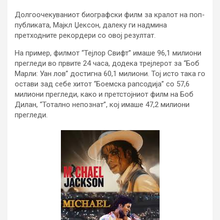
Долгоочекуваниот биографски филм за кралот на поп-
публиката, Мајкл Џексон, далеку ги надмина
претходните рекордери со овој резултат.
На пример, филмот “Тејлор Свифт” имаше 96,1 милиони
прегледи во првите 24 часа, додека трејлерот за “Боб
Марли: Уан лов” достигна 60,1 милиони. Тој исто така го
остави зад себе хитот “Боемска рапсодија” со 57,6
милиони прегледи, како и претстојниот филм на Боб
Дилан, “Тотално непознат”, кој имаше 47,2 милиони
прегледи.