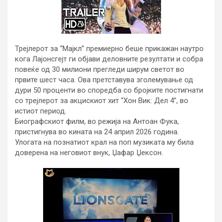
Трејлерот за “Мајкл” премиерно беше прикажан наутро
кога Лајонсгејт ги објави деловните резултати и собра
повеќе од 30 милиони прегледи ширум светот во
првите шест часа. Ова претставува зголемување од
дури 50 проценти во споредба со бројките постигнати
со трејлерот за акцискиот хит “Xон Вик: Дел 4”, во
истиот период.
Биографскиот филм, во режија на Антоан Фука,
пристигнува во кината на 24 април 2026 година.
Улогата на познатиот крал на поп музиката му била
доверена на неговиот внук, Џафар Џексон.