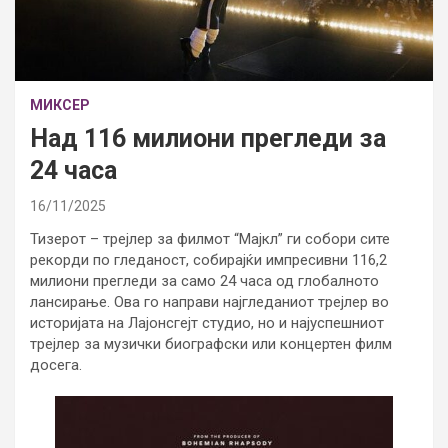
МИКСЕР
Над 116 милиони прегледи за
24 часа
16/11/2025
Тизерот – трејлер за филмот “Мајкл” ги собори сите
рекорди по гледаност, собирајќи импресивни 116,2
милиони прегледи за само 24 часа од глобалното
лансирање. Ова го направи најгледаниот трејлер во
историјата на Лајонсгејт студио, но и најуспешниот
трејлер за музички биографски или концертен филм
досега.