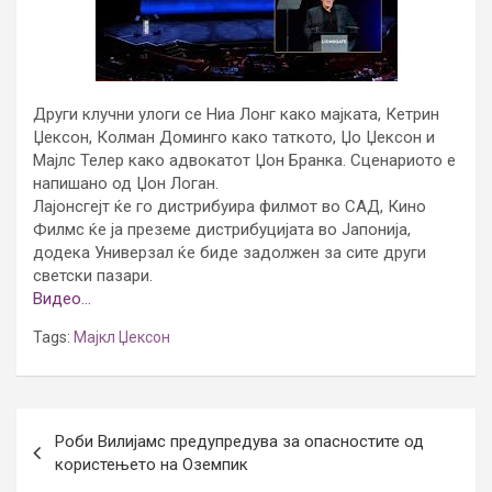
Други клучни улоги се Ниа Лонг како мајката, Кетрин
Џексон, Колман Доминго како таткото, Џо Џексон и
Мајлс Телер како адвокатот Џон Бранка. Сценариото е
напишано од Џон Логан.
Лајонсгејт ќе го дистрибуира филмот во САД, Кино
Филмс ќе ја преземе дистрибуцијата во Јапонија,
додека Универзал ќе биде задолжен за сите други
светски пазари.
Видео…
Tags:
Мајкл Џексон
Post
Роби Вилијамс предупредува за опасностите од
navigation
користењето на Оземпик