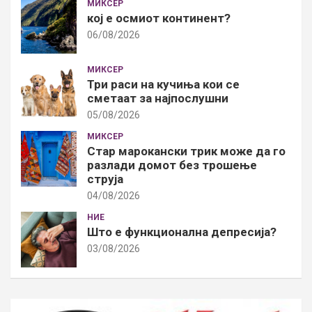
МИКСЕР
кој е осмиот континент?
06/08/2026
МИКСЕР
Три раси на кучиња кои се
сметаат за најпослушни
05/08/2026
МИКСЕР
Стар марокански трик може да го
разлади домот без трошење
струја
04/08/2026
НИЕ
Што е функционална депресија?
03/08/2026