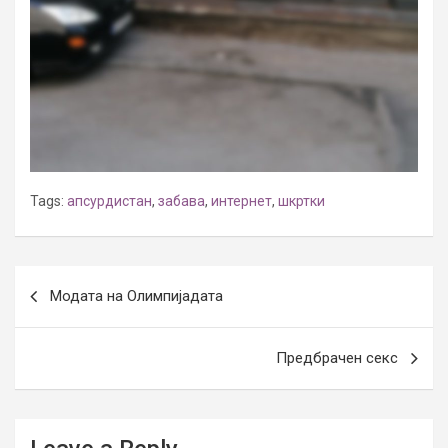
Tags:
апсурдистан
,
забава
,
интернет
,
шкртки
Post
Модата на Олимпијадата
navigation
Предбрачен секс