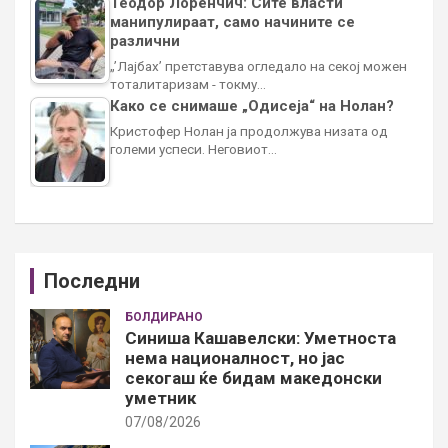
Теодор Лоренчич: Сите власти
манипулираат, само начините се
различни
„’Лајбах’ претставува огледало на секој можен
тоталитаризам - токму…
Како се снимаше „Одисеја“ на Нолан?
Кристофер Нолан ја продолжува низата од
големи успеси. Неговиот…
Последни
БОЛДИРАНО
Синиша Кашавелски: Уметноста
нема националност, но јас
секогаш ќе бидам македонски
уметник
07/08/2026