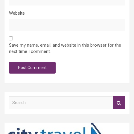
Website
Save my name, email, and website in this browser for the
next time I comment.
S
e
a
r
c
h