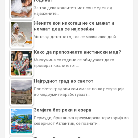
За тоа дека квалитетниот сон е еден од
најважните…
Жените кои никогаш не се мажат и
немаат деца се најсреќни
Уште од детството, таа се мажи како да ѝ…
Како да препознаете вистински мед?
Многумина со години се обидуваат да го
проверат квалитетот…
Најгрдиот град во светот
Повеќето градови кои имаат лоша репутација
во медиумите вработуваат…
Земјата без реки и езера
Бермуди, британска прекуморска територија во
северниот Атлантик, се познати…