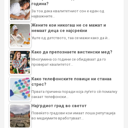
година?
За тоа дека квалитетниот сон е еден од
најважните…
Жените кои никогаш не се мажат и
немаат деца се најсреќни
Уште од детството, таа се мажи како да ѝ…
Како да препознаете вистински мед?
Многумина со години се обидуваат да го
проверат квалитетот…
Како телефонските повици ни станаа
стрес?
Првата причина поради која луѓето сè помалку
сакаат телефонски…
Најгрдиот град во светот
Повеќето градови кои имаат лоша репутација
во медиумите вработуваат…