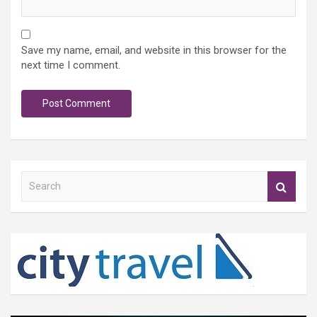
Save my name, email, and website in this browser for the
next time I comment.
S
e
a
r
c
h