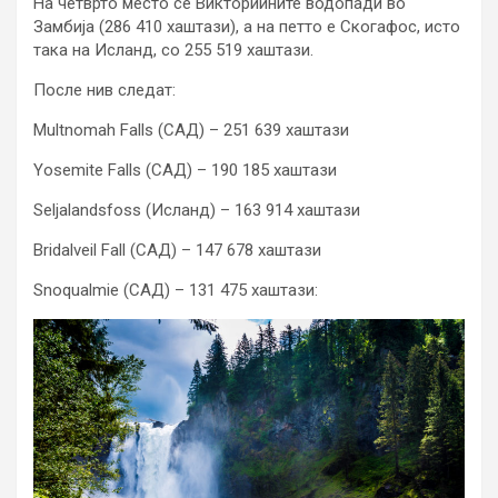
На четврто место се Викториините водопади во
Замбија (286 410 хаштази), а на петто е Скогафос, исто
така на Исланд, со 255 519 хаштази.
После нив следат:
Multnomah Falls (САД) – 251 639 хаштази
Yosemite Falls (САД) – 190 185 хаштази
Seljalandsfoss (Исланд) – 163 914 хаштази
Bridalveil Fall (САД) – 147 678 хаштази
Snoqualmie (САД) – 131 475 хаштази: