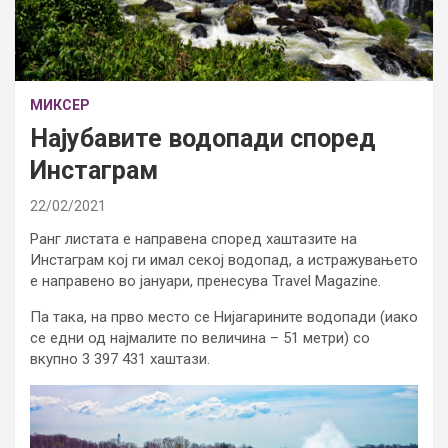
МИКСЕР
Најубавите водопади според
Инстаграм
22/02/2021
Ранг листата е направена според хаштазите на
Инстаграм кој ги имал секој водопад, а истражувањето
е направено во јануари, пренесува Travel Magazine.
Па така, на прво место се Нијагарините водопади (иако
се едни од најмалите по величина – 51 метри) со
вкупно 3 397 431 хаштази.