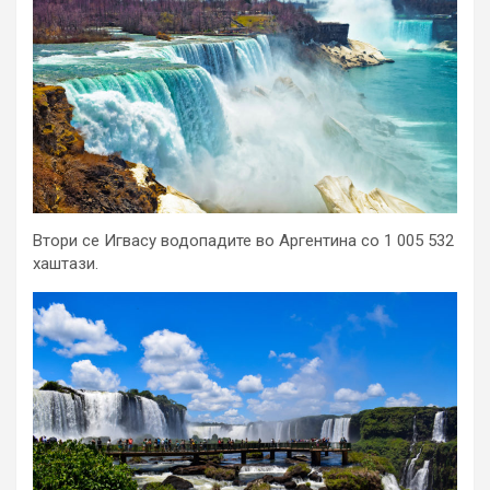
Втори се Игвасу водопадите во Аргентина со 1 005 532
хаштази.