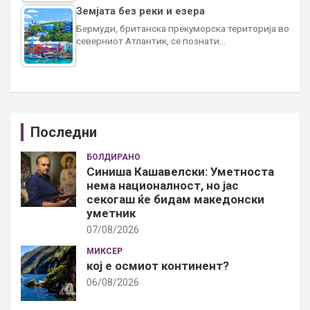
Земјата без реки и езера
Бермуди, британска прекуморска територија во
северниот Атлантик, се познати…
Последни
БОЛДИРАНО
Синиша Кашавелски: Уметноста
нема националност, но јас
секогаш ќе бидам македонски
уметник
07/08/2026
МИКСЕР
кој е осмиот континент?
06/08/2026