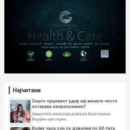
Најчитани
Зошто срцевиот удар кај жените често
останува непрепознаен?
Замислете жена која доаѓа во брза помош
бидејќи чувствува…
Колку часа сон се доволни по 60-тата