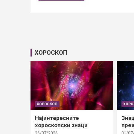
ХОРОСКОП
ХОРОСКОП
ХОРО
Најинтересните
Знац
хороскопски знаци
преж
26/07/2026
01/07