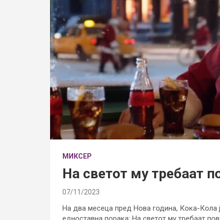
МИКСЕР
На светот му требаат 
07/11/2023
На два месеца пред Нова година, Кока-Кола ја
едноставна порака: На светот му требаат по