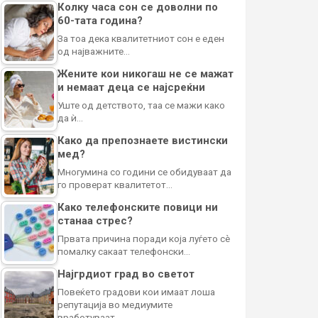
Колку часа сон се доволни по
60-тата година?
За тоа дека квалитетниот сон е еден
од најважните…
Жените кои никогаш не се мажат
и немаат деца се најсреќни
Уште од детството, таа се мажи како
да ѝ…
Како да препознаете вистински
мед?
Многумина со години се обидуваат да
го проверат квалитетот…
Како телефонските повици ни
станаа стрес?
Првата причина поради која луѓето сè
помалку сакаат телефонски…
Најгрдиот град во светот
Повеќето градови кои имаат лоша
репутација во медиумите
вработуваат…