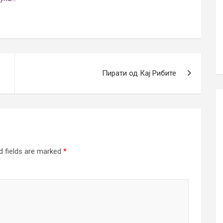
Пирати од Кај Рибите
d fields are marked
*