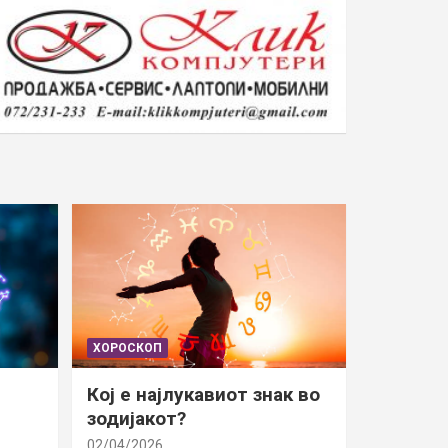
ХОРОСКОП
Кој е најлукавиот знак во
зодијакот?
02/04/2026