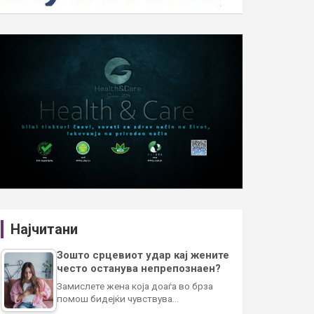
Најчитани
Зошто срцевиот удар кај жените
често останува непрепознаен?
Замислете жена која доаѓа во брза
помош бидејќи чувствува…