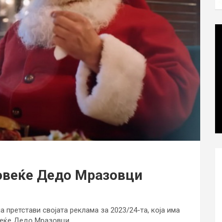
повеќе Дедо Мразовци
 претстави својата реклама за 2023/24-та, која има
веќе Дедо Мразовци.