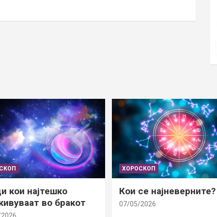
СКОП
ХОРОСКОП
и кои најтешко
Кои се најневерните?
ивуваат во бракот
07/05/2026
/2026