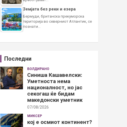
Земјата без реки и езера
Бермуди, британска прекуморска
територија во северниот Атлантик, се
познати…
Последни
БОЛДИРАНО
Синиша Кашавелски:
Уметноста нема
националност, но јас
секогаш ќе бидам
македонски уметник
07/08/2026
МИКСЕР
кој е осмиот континент?