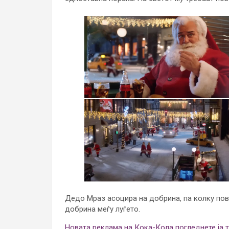
Дедо Мраз асоцира на добрина, па колку пов
добрина меѓу луѓето.
Новата реклама на Кока-Кола погледнете ја 