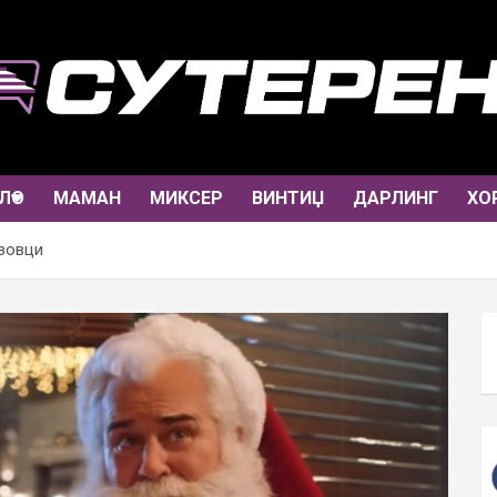
ЛО
МАМАН
МИКСЕР
ВИНТИЏ
ДАРЛИНГ
ХО
азовци