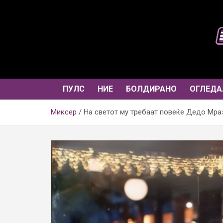
Skip
to
content
ПУЛС
НИЕ
БОЛДИРАНО
ОГЛЕДА
Миксер
На светот му требаат повеќе Дедо Мр