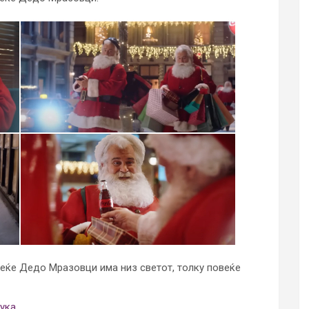
еќе Дедо Мразовци има низ светот, толку повеќе
тука…