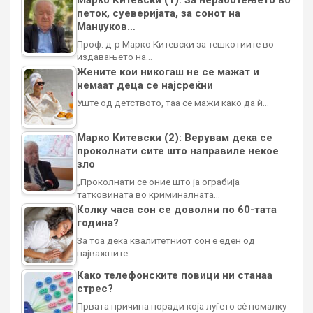
петок, суеверијата, за сонот на
Манџуков…
Проф. д-р Марко Китевски за тешкотиите во
издавањето на…
Жените кои никогаш не се мажат и
немаат деца се најсреќни
Уште од детството, таа се мажи како да ѝ…
Марко Китевски (2): Верувам дека се
проколнати сите што направиле некое
зло
„Проколнати се оние што ја ограбија
татковината во криминалната…
Колку часа сон се доволни по 60-тата
година?
За тоа дека квалитетниот сон е еден од
најважните…
Како телефонските повици ни станаа
стрес?
Првата причина поради која луѓето сè помалку