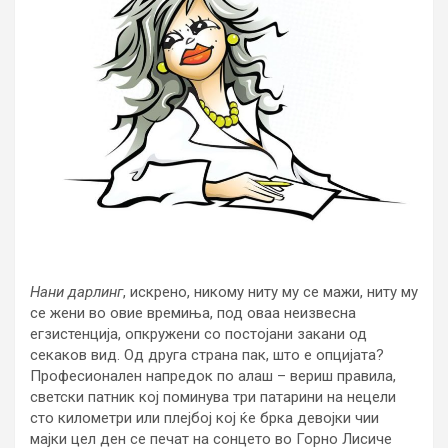
Нани дарлинг
, искрено, никому ниту му се мажи, ниту му
се жени во овие времиња, под оваа неизвесна
егзистенција, опкружени со постојани закани од
секаков вид. Од друга страна пак, што е опцијата?
Професионален напредок по алаш – вериш правила,
светски патник кој поминува три патарини на нецели
сто километри или плејбој кој ќе брка девојки чии
мајки цел ден се печат на сонцето во Горно Лисиче