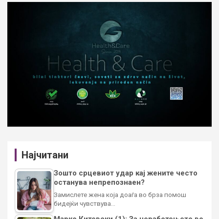
Најчитани
Зошто срцевиот удар кај жените често
останува непрепознаен?
Замислете жена која доаѓа во брза помош
бидејќи чувствува…
Марко Китевски (1): За неработењето во