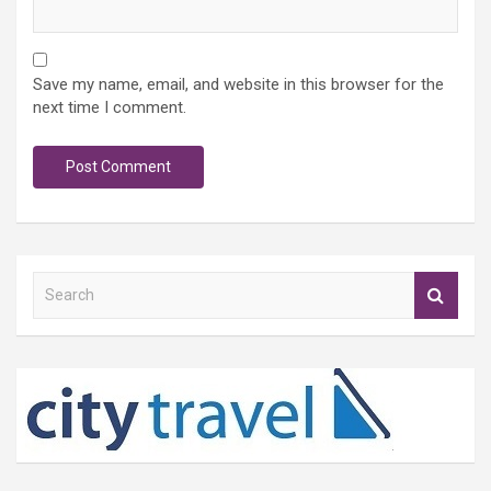
Save my name, email, and website in this browser for the
next time I comment.
S
e
a
r
c
h