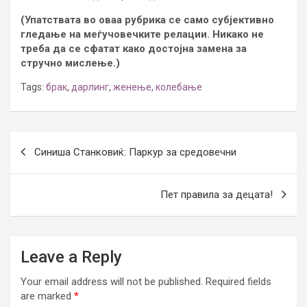
(Упатствата во оваа рубрика се само субјективно
гледање на меѓучовечките релации. Никако не
треба да се сфатат како достојна замена за
стручно мислење.)
Tags:
брак
,
дарлинг
,
женење
,
колебање
Post
Синиша Станковиќ: Паркур за средовечни
navigation
Пет правила за децата!
Leave a Reply
Your email address will not be published.
Required fields
are marked
*