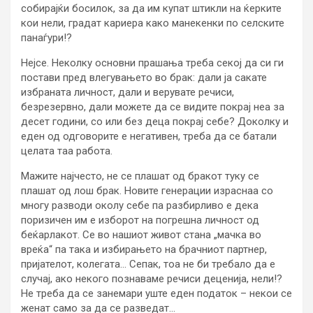
собирајќи босилок, за да им купат штикли на ќерките
кои нели, градат кариера како манекенки по селските
панаѓури!?
Нејсе. Неколку основни прашања треба секој да си ги
постави пред влегувањето во брак: дали ја сакате
избраната личност, дали и верувате речиси,
безрезервно, дали можете да се видите покрај неа за
десет години, со или без деца покрај себе? Доколку и
еден од одговорите е негативен, треба да се батали
целата таа работа.
Мажите најчесто, не се плашат од бракот туку се
плашат од лош брак. Новите генерации израснаа со
многу разводи околу себе па разбирливо е дека
поризичен им е изборот на погрешна личност од
беќарлакот. Се во нашиот живот стана „мачка во
вреќа“ па така и избирањето на брачниот партнер,
пријателот, колегата… Сепак, тоа не би требало да е
случај, ако некого познаваме речиси деценија, нели!?
Не треба да се занемари уште еден податок – некои се
женат само за да се разведат…