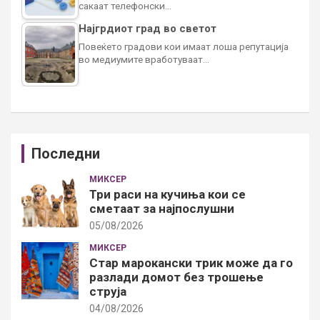
сакаат телефонски…
Најгрдиот град во светот
Повеќето градови кои имаат лоша репутација
во медиумите вработуваат…
Последни
МИКСЕР
Три раси на кучиња кои се
сметаат за најпослушни
05/08/2026
МИКСЕР
Стар марокански трик може да го
разлади домот без трошење
струја
04/08/2026