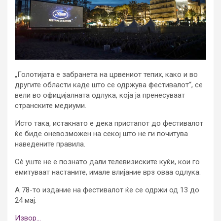
„Голотијата е забранета на црвениот тепих, како и во
другите области каде што се одржува фестивалот“, се
вели во официјалната одлука, која ја пренесуваат
странските медиуми.
Исто така, истакнато е дека пристапот до фестивалот
ќе биде оневозможен на секој што не ги почитува
наведените правила.
Сè уште не е познато дали телевизиските куќи, кои го
емитуваат настаните, имале влијание врз оваа одлука.
А 78-то издание на фестивалот ќе се одржи од 13 до
24 мај.
Извор…