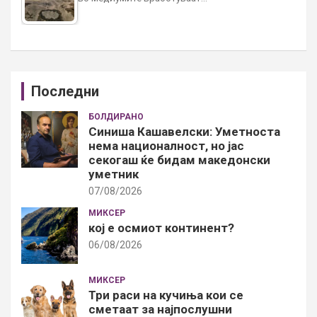
Последни
БОЛДИРАНО
Синиша Кашавелски: Уметноста
нема националност, но јас
секогаш ќе бидам македонски
уметник
07/08/2026
МИКСЕР
кој е осмиот континент?
06/08/2026
МИКСЕР
Три раси на кучиња кои се
сметаат за најпослушни