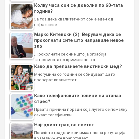
Колку часа сон се доволни по 60-тата
година?
За тоа дека квалитетниот сон е еден од
најважните…
Марко Китевски (2): Верувам дека се
проколнати сите што направиле некое
зло
„Проколнати се оние што ја ограбија
татковината во криминалната…
Како да препознаете вистински мед?
Многумина со години се обидуваат да го
проверат квалитетот…
Како телефонските повици ни станаа
стрес?
Првата причина поради која луѓето сè помалку
сакаат телефонски…
Најгрдиот град во светот
Повеќето градови кои имаат лоша репутација
во медиумите вработуваат…