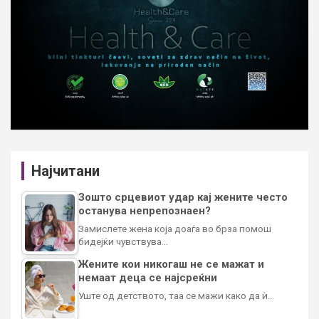
Најчитани
Зошто срцевиот удар кај жените често
останува непрепознаен?
Замислете жена која доаѓа во брза помош
бидејќи чувствува…
Жените кои никогаш не се мажат и
немаат деца се најсреќни
Уште од детството, таа се мажи како да ѝ…