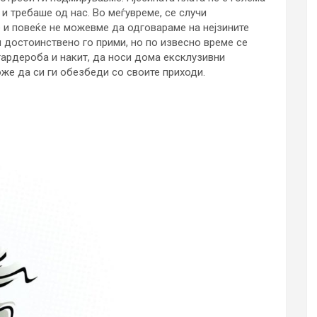
и требаше од нас. Во меѓувреме, се случи
е и повеќе не можевме да одговараме на нејзините
и достоинствено го прими, но по извесно време се
 гардероба и накит, да носи дома ексклузивни
оже да си ги обезбеди со своите приходи.