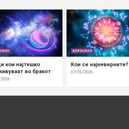
СКОП
ХОРОСКОП
и кои најтешко
Кои се најневерните?
ивуваат во бракот
07/05/2026
/2026