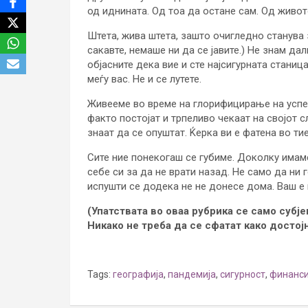
од иднината. Од тоа да остане сам. Од живот
Штета, жива штета, зашто очигледно станува з
сакавте, немаше ни да се јавите.) Не знам дал
објасните дека вие и сте најсигурната станиц
меѓу вас. Не и се лутете.
Живееме во време на глорифицирање на успех
факто постојат и трпеливо чекаат на својот с
знаат да се опуштат. Ќерка ви е фатена во ти
Сите ние понекогаш се губиме. Доколку имаме
себе си за да не врати назад. Не само да ни г
испушти се додека не не донесе дома. Ваш е
(Упатствата во оваа рубрика се само субј
Никако не треба да се сфатат како достој
Tags:
географија
,
пандемија
,
сигурност
,
финанс