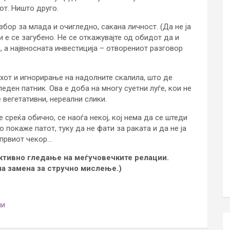
от. Ништо друго.
бор за млада и очигледно, сакана личност. (Да не ја
и е се загубено. Не се откажувајте од обидот да и
а, а највносната инвестиција – отворениот разговор
от и игнорирање на надолните скалила, што де
леден патник. Ова е доба на многу суетни луѓе, кои не
е вегетативни, нереални слики.
 среќа обично, се наоѓа некој, кој нема да се штеди
о покаже патот, туку да не фати за раката и да не ја
 првиот чекор…
ективно гледање на меѓучовечките релации.
на замена за стручно мислење.)
ии