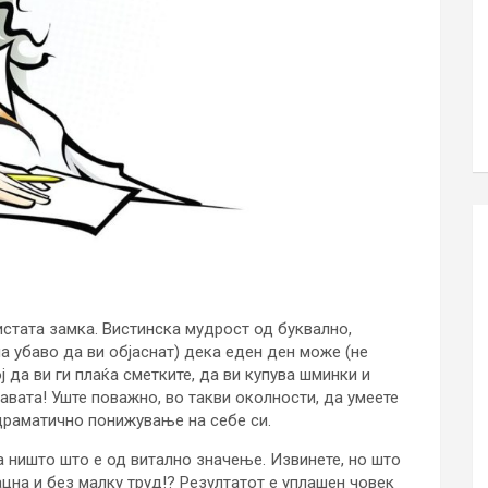
о истата замка. Вистинска мудрост од буквално,
а убаво да ви објаснат) дека еден ден може (не
ј да ви ги плаќа сметките, да ви купува шминки и
лавата! Уште поважно, во такви околности, да умеете
драматично понижување на себе си.
на ништо што е од витално значење. Извинете, но што
ацна и без малку труд!? Резултатот е уплашен човек