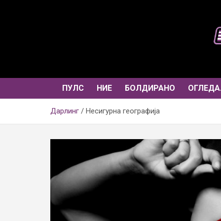
Skip
to
content
ПУЛС
НИЕ
БОЛДИРАНО
ОГЛЕДА
Дарлинг
Несигурна географија