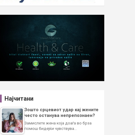
Најчитани
Зошто срцевиот удар кај жените
често останува непрепознаен?
Замислете жена која доаѓа во брза
помош бидејќи чувствува…