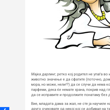
Мајка дарлинг
, ретко кој родител не упаѓа в
животно значење е да сфатите (поточно, дом
мора, но може, нели!?) да се случи да нема ко
парфеми, дека ќе немате храна, покрив над г
да се исправите и продолжите понатаму без 
Вие, младата дама за жал, не сте ја научиле 
друго очекувате од некој кој се добивал на т