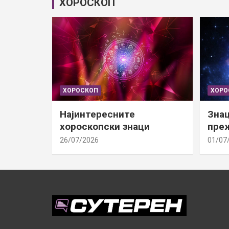
ХОРОСКОП
ХОРОСКОП
ХОРО
Најинтересните
Знац
хороскопски знаци
преж
26/07/2026
01/07