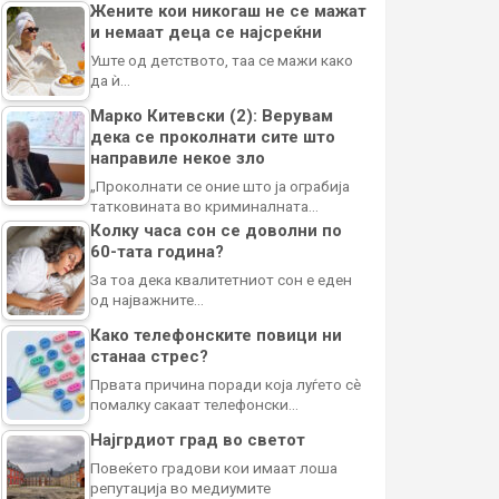
Жените кои никогаш не се мажат
и немаат деца се најсреќни
Уште од детството, таа се мажи како
да ѝ…
Марко Китевски (2): Верувам
дека се проколнати сите што
направиле некое зло
„Проколнати се оние што ја ограбија
татковината во криминалната…
Колку часа сон се доволни по
60-тата година?
За тоа дека квалитетниот сон е еден
од најважните…
Како телефонските повици ни
станаа стрес?
Првата причина поради која луѓето сè
помалку сакаат телефонски…
Најгрдиот град во светот
Повеќето градови кои имаат лоша
репутација во медиумите