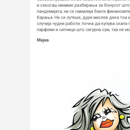
и секогаш имавме разбирања за бонусот што 
пандемијата, ни се намалија баеги финансиит
барања. Не се лутеше, дури мислев дека тоа 
случија чудни работи: почна да купува скапа
парфеми и ситници што сигурна сум, таа не м
Мајка