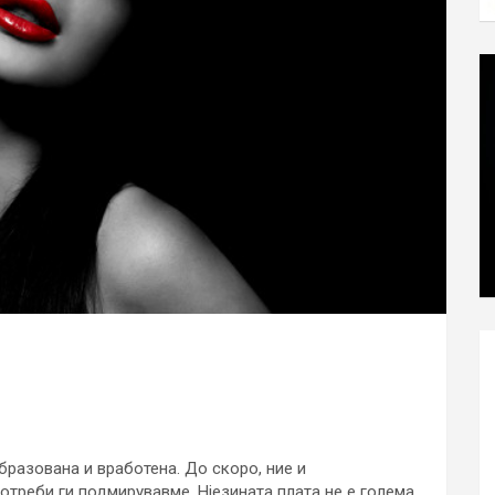
образована и вработена. До скоро, ние и
отреби ги подмирувавме. Нјезината плата не е голема