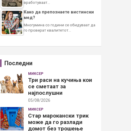
вработуваат…
Како да препознаете вистински
мед?
Многумина со години се обидуваат да
го проверат квалитетот…
Последни
МИКСЕР
Три раси на кучиња кои
се сметаат за
најпослушни
05/08/2026
МИКСЕР
Стар марокански трик
може да го разлади
домот без трошење