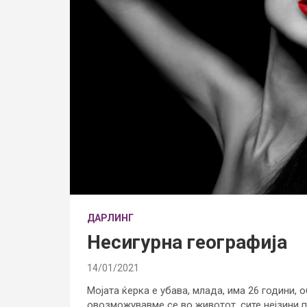
ДАРЛИНГ
Несигурна географија
14/01/2021
Мојата ќерка е убава, млада, има 26 години, 
овозможувавме се во животот, сите нејзини п