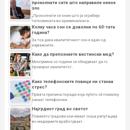
проколнати сите што направиле некое
зло
„Проколнати се оние што ја ограбија
татковината во криминалната…
Колку часа сон се доволни по 60-тата
година?
За тоа дека квалитетниот сон е еден од
најважните…
Како да препознаете вистински мед?
Многумина со години се обидуваат да го
проверат квалитетот…
Како телефонските повици ни станаа
стрес?
Првата причина поради која луѓето сè помалку
сакаат телефонски…
Најгрдиот град во светот
Повеќето градови кои имаат лоша репутација
во медиумите вработуваат…