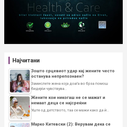
Најчитани
Зошто срцевиот удар кај жените често
останува непрепознаен?
Замислете жена која доаѓа во брза помош
бидејќи чувствува…
Жените кои никогаш не се мажат и
немаат деца се најсреќни
Уште од детството, таа се мажи како да ѝ…
Марко Китевски (2): Верувам дека се