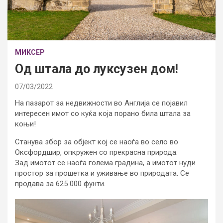
МИКСЕР
Од штала до луксузен дом!
07/03/2022
На пазарот за недвижности во Англија се појавил
интересен имот со куќа која порано била штала за
коњи!
Станува збор за објект кој се наоѓа во село во
Оксфордшир, опкружен со прекрасна природа.
Зад имотот се наоѓа голема градина, а имотот нуди
простор за прошетка и уживање во природата. Се
продава за 625 000 фунти.