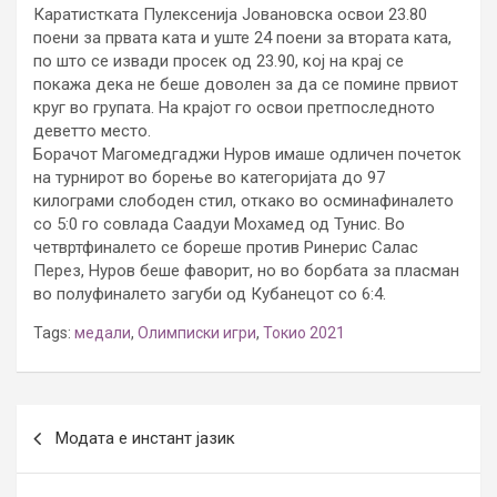
Каратистката Пулексенија Јовановска освои 23.80
поени за првата ката и уште 24 поени за втората ката,
по што се извади просек од 23.90, кој на крај се
покажа дека не беше доволен за да се помине првиот
круг во групата. На крајот го освои претпоследното
деветто место.
Борачот Магомедгаджи Нуров имаше одличен почеток
на турнирот во борење во категоријата до 97
килограми слободен стил, откако во осминафиналето
со 5:0 го совлада Саадуи Мохамед од Тунис. Во
четвртфиналето се бореше против Ринерис Салас
Перез, Нуров беше фаворит, но во борбата за пласман
во полуфиналето загуби од Кубанецот со 6:4.
Tags:
медали
,
Олимписки игри
,
Токио 2021
Post
Модата е инстант јазик
navigation