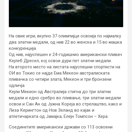
На овие игри, вкупно 37 олимпијци освоија по најмалку
два златни медали, од нив 22 во женска и 15 во машка
конкуренција.
Од нив, најуспешен е 24-годишнио американски пливач
Кејлеб Дресел, кој освои дури пет златни медали.
На второто место на листата најуспешни спортисти на
ОИ во Токио се најде Ема Мекеон австралиската
пливачка со четири злата, Мекеон и три бронзени
одличја.
Кејли Мекион од Австралија стигна до три златни
медали и едно сребро во пливање, три златни медали
освои и Сан Ан од Јужна Кореја во стрелаштво, како и
Лиза Керингтон од Нов Зеланд во кајак и
атлетичарката од Јамајка, Елејн Томпсон – Хера.
Соединетите американски држави со 113 освоени