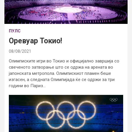
ПУЛС
Оревуар Токио!
08/08/2021
Олимписките игри во Токио и официјално завршија со
свеченото затворање што се одржа на арената во
јапонската метропола. Олимпискиот пламен беше
изгасен, а следната Олимпијада ќе се одржи за три
години во Париз…