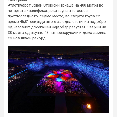
Атлетичарот Јован Стојоски трчаше на 400 метри во
четвртата квалификациска група и го освои
претпоследното, седмо место, во својата група со
време 46,81 секунди што е за една стотинка подобро
од неговиот досегашен најдобар резултат. Заврши на
38 место од вкупно 48 натпреварувачи и дома замина
со нов личен рекорд.