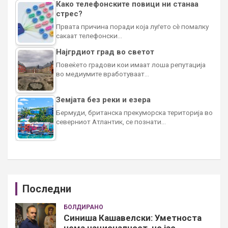
Како телефонските повици ни станаа
стрес?
Првата причина поради која луѓето сè помалку
сакаат телефонски…
Најгрдиот град во светот
Повеќето градови кои имаат лоша репутација
во медиумите вработуваат…
Земјата без реки и езера
Бермуди, британска прекуморска територија во
северниот Атлантик, се познати…
Последни
БОЛДИРАНО
Синиша Кашавелски: Уметноста
нема националност, но јас