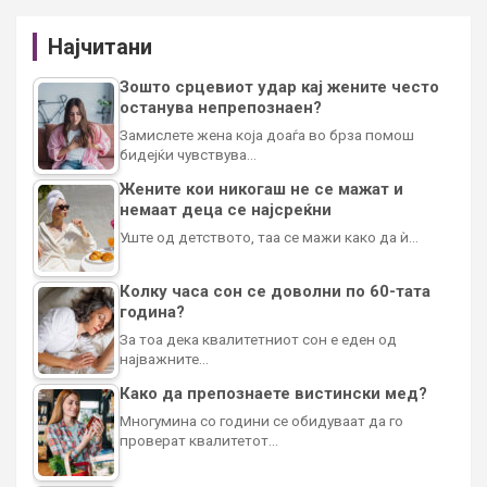
Најчитани
Зошто срцевиот удар кај жените често
останува непрепознаен?
Замислете жена која доаѓа во брза помош
бидејќи чувствува…
Жените кои никогаш не се мажат и
немаат деца се најсреќни
Уште од детството, таа се мажи како да ѝ…
Колку часа сон се доволни по 60-тата
година?
За тоа дека квалитетниот сон е еден од
најважните…
Како да препознаете вистински мед?
Многумина со години се обидуваат да го
проверат квалитетот…