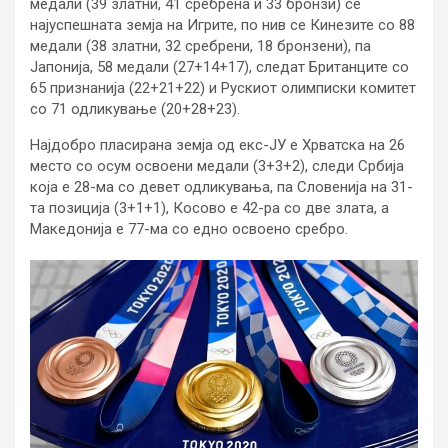
медали (39 златни, 41 сребрена и 33 бронзи) се
најуспешната земја на Игрите, по нив се Кинезите со 88
медали (38 златни, 32 сребрени, 18 бронзени), па
Јапонија, 58 медали (27+14+17), следат Британците со
65 признанија (22+21+22) и Рускиот олимписки комитет
со 71 одликување (20+28+23).
Најдобро пласирана земја од екс-ЈУ е Хрватска на 26
место со осум освоени медали (3+3+2), следи Србија
која е 28-ма со девет одликувања, па Словенија на 31-
та позиција (3+1+1), Косово е 42-ра со две злата, а
Македонија е 77-ма со едно освоено сребро.