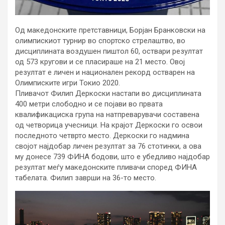
Од македонските претставници, Борјан Бранковски на
олимпискиот турнир во спортско стрелаштво, во
дисциплината воздушен пиштол 60, оствари резултат
од 573 кругови и се пласираше на 21 место. Овој
резултат е личен и национален рекорд остварен на
Олимписките игри Токио 2020.
Пливачот Филип Деркоски настапи во дисциплината
400 метри слободно и се појави во првата
квалификациска група на натпреварувачи составена
од четворица учесници. На крајот Деркоски го освои
последното четврто место. Деркоски го надмина
својот најдобар личен резултат за 76 стотинки, а ова
му донесе 739 ФИНА бодови, што е убедливо најдобар
резултат меѓу македонските пливачи според ФИНА
табелата. Филип заврши на 36-то место.