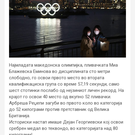
Најмладата македонска олимпијка, пливачката Миа
Блажевска Еминова во дисциплината сто метри
слободно, го освои првото место во втората
квалификациска група со време 57,19 секунди, само
шест стотинки послабо од нејзиниот личен рекорд. На
крајот го освои 40 место од вкупно 52 пливачки.
Арбреша Реџепи загуби во првото коло во категорија
до 52 килограми против претставник од Велика
Британија.
Историски настап имаше Дејан Георгиевски кој освои
сребрен медал во теквондо, во категоријата над 80
килограми!