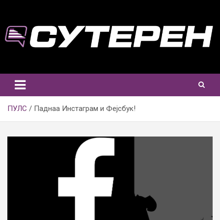
Skip
to
content
ПУЛС
Паднаа Инстаграм и Фејсбук!