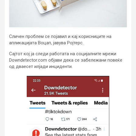
Сличен проблем се појавил и кај корисниците на
апликацијата Воцап, јавува Ројтерс.
Сајтот кој ја следи работата на социјалните мрежи
Downdetector.com објави дека се забележани повеќе
од дваесет илјади инциденти.