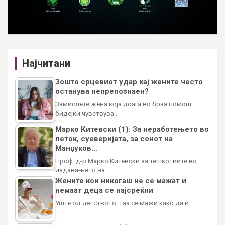
Најчитани
Зошто срцевиот удар кај жените често
останува непрепознаен?
Замислете жена која доаѓа во брза помош
бидејќи чувствува…
Марко Китевски (1): За неработењето во
петок, суеверијата, за сонот на
Манџуков…
Проф. д-р Марко Китевски за тешкотиите во
издавањето на…
Жените кои никогаш не се мажат и
немаат деца се најсреќни
Уште од детството, таа се мажи како да ѝ…