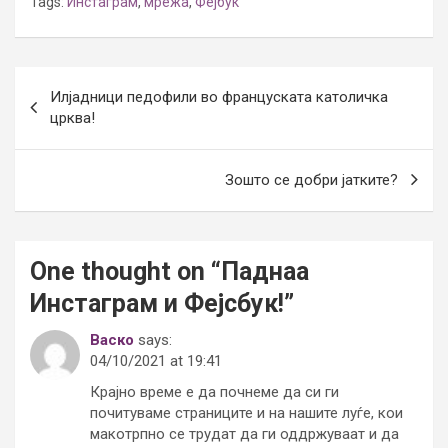
Tags:
Инстаграм
,
мрежа
,
Фејбук
Post
Илјадници педофили во француската католичка
navigation
црква!
Зошто се добри јатките?
One thought on “
Паднаа
Инстаграм и Фејсбук!
”
Васко
says:
04/10/2021 at 19:41
Крајно време е да почнеме да си ги
почитуваме страниците и на нашите луѓе, кои
макотрпно се трудат да ги оддржуваат и да