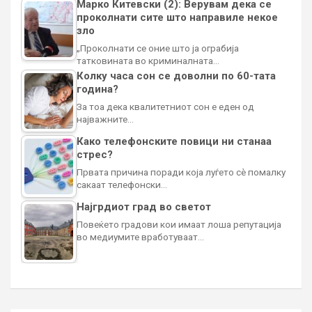
Марко Китевски (2): Верувам дека се
проколнати сите што направиле некое
зло
„Проколнати се оние што ја ограбија
татковината во криминалната…
Колку часа сон се доволни по 60-тата
година?
За тоа дека квалитетниот сон е еден од
најважните…
Како телефонските повици ни станаа
стрес?
Првата причина поради која луѓето сè помалку
сакаат телефонски…
Најгрдиот град во светот
Повеќето градови кои имаат лоша репутација
во медиумите вработуваат…