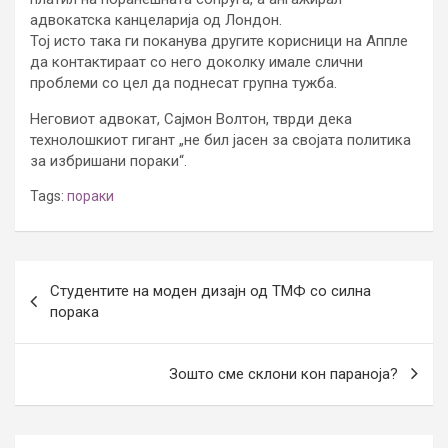
адвокатска канцеларија од Лондон.
Тој исто така ги поканува другите корисници на Аппле
да контактираат со него доколку имале слични
проблеми со цел да поднесат групна тужба.
Неговиот адвокат, Сајмон Волтон, тврди дека
технолошкиот гигант „не бил јасен за својата политика
за избришани пораки“.
Tags:
пораки
Post
Студентите на моден дизајн од ТМФ со силна
navigation
порака
Зошто сме склони кон параноја?