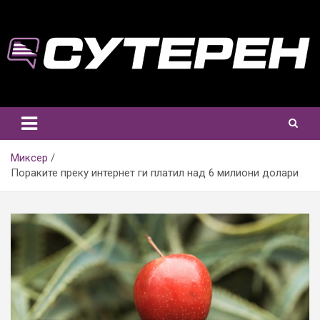
Skip
to
content
Миксер
Пораките преку интернет ги платил над 6 милиони долари