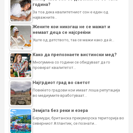
година?
За тоа дека квалитетниот сон е еден од
најважните…
Жените кои никогаш не се мажат и
немаат деца се најсреќни
Уште од детството, таа се мажи како да ѝ…
Како да препознаете вистински мед?
Многумина со години се обидуваат да го
проверат квалитетот…
Најгрдиот град во светот
Повеќето градови кои имаат лоша репутација
во медиумите вработуваат…
Земјата без реки и езера
Бермуди, британска прекуморска територија во
северниот Атлантик, се познати…