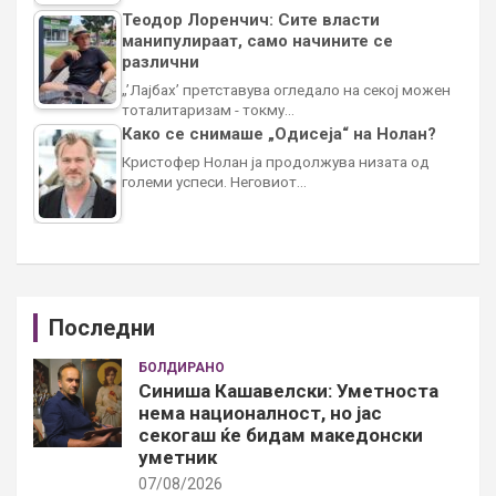
Теодор Лоренчич: Сите власти
манипулираат, само начините се
различни
„’Лајбах’ претставува огледало на секој можен
тоталитаризам - токму…
Како се снимаше „Одисеја“ на Нолан?
Кристофер Нолан ја продолжува низата од
големи успеси. Неговиот…
Последни
БОЛДИРАНО
Синиша Кашавелски: Уметноста
нема националност, но јас
секогаш ќе бидам македонски
уметник
07/08/2026