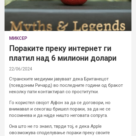
МИКСЕР
Пораките преку интернет ги
платил над 6 милиони долари
22/06/2024
Странските медиуми јавуваат дека Британецот
(псевдоним Ричард) во последните години од бракот
неколку пати контактирал со проститутки.
Го користел својот Ајфон за да се договори, но
внимавал и секогаш бришел пораки, за да не се
посомнева и да најде ништо неговата сопруга.
Она што не го знаел, тврди тој, е дека Apple
овозможува споделување пораки преку своите