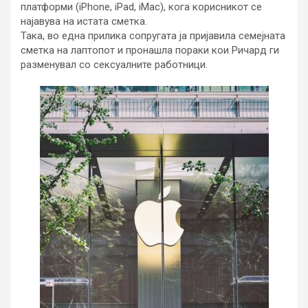
платформи (iPhone, iPad, iMac), кога корисникот се
најавува на истата сметка.
Така, во една прилика сопругата ја пријавила семејната
сметка на лаптопот и пронашла пораки кои Ричард ги
разменувал со сексуалните работници.