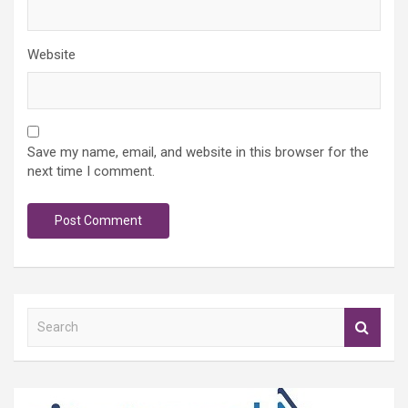
Website
Save my name, email, and website in this browser for the
next time I comment.
S
e
a
r
c