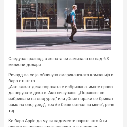
Следувал развод, а жената си заминала со над 6,3
милиони долари.
Ричард за се ја обвинува американската компанија и
бара отштета.
„Ако кажат дека пораката е избришана, имате право
да верувате дека е. Ако пишуваше: „Пораките се
избришани на овој уред“ или „Овие пораки се бришат
само на овој уред“, тоа ќе беше сигнал за мене“, рече
тој.
Ќе бара Apple да му ги надомести парите што ѝ ги
платил на поранешната сопруга, а ангажирал