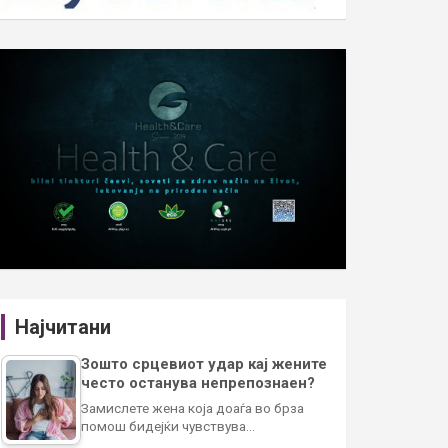
Најчитани
Зошто срцевиот удар кај жените
често останува непрепознаен?
Замислете жена која доаѓа во брза
помош бидејќи чувствува…