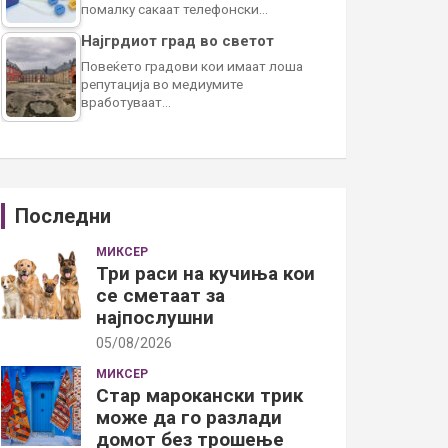
помалку сакаат телефонски…
Најгрдиот град во светот
Повеќето градови кои имаат лоша
репутација во медиумите
вработуваат…
Последни
МИКСЕР
Три раси на кучиња кои
се сметаат за
најпослушни
05/08/2026
МИКСЕР
Стар марокански трик
може да го разлади
домот без трошење