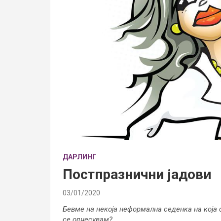
ДАРЛИНГ
Постпразнични јадови
03/01/2020
Бевме на некоја неформална седенка
на која
се однесувам?