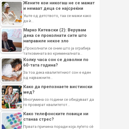
Жените кои никогаш не се мажат
и немаат деца се најсреќни
Уште од детството, таа се мажи како
да ѝ…
Марко Китевски (2): Верувам
дека се проколнати сите што
направиле некое зло
„Проколнати се оние што ја ограбија
татковината во криминалната…
Колку часа сон се доволни по
60-тата година?
За тоа дека квалитетниот сон е еден
од најважните…
Како да препознаете вистински
мед?
Многумина со години се обидуваат да
го проверат квалитетот…
Како телефонските повици ни
станаа стрес?
Првата причина поради која луѓето сè