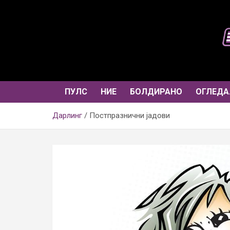
Skip
to
content
ПУЛС
НИЕ
БОЛДИРАНО
ОГЛЕДА
Дарлинг
Постпразнични јадови