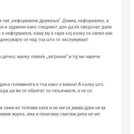
на тие „неформални дружења“. Демек, неформално, а
ејки и здрвени како следниот ден да ќе сведочат дали
 е неформално, кому му е гајле кој колку се напил или
днесувајте се над тоа што го заслужуваат.
 дечко, малку повеќе „загреана“ и тој ме нарече
дека големината и тоа како е важна! А колку што
еда да ви се обратат со сељачиште, а не со
а сама во толкава куќа и не ми се јавија дури ни за
правив журка, ама и понатаму сметам дека не
ме