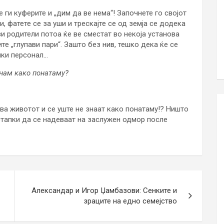
е ги куферите и „дим да ве нема“! Започнете го својот
, фатете се за уши и трескајте се од земја се додека
ви родители потоа ќе ве сместат во некоја установа
те „глупави пари“. Зашто без нив, тешко дека ќе се
чки персонал…
знам како понатаму?
ва животот и се уште не знаат како понатаму!? Ништо
стапки да се надеваат на заслужен одмор после
Александар и Игор Џамбазови: Сенките и
зраците на едно семејство