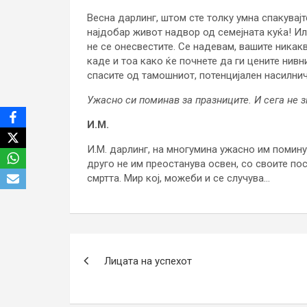
Весна дарлинг, штом сте толку умна спакувајт
најдобар живот надвор од семејната куќа! Или
не се онесвестите. Се надевам, вашите никак
каде и тоа како ќе почнете да ги цените нивни
спасите од тамошниот, потенцијален насилни
Ужасно си поминав за празниците. И сега не 
И.М.
И.М. дарлинг, на многумина ужасно им помину
друго не им преостанува освен, со своите по
смртта. Мир кој, можеби и се случува…
Post
Лицата на успехот
navigation