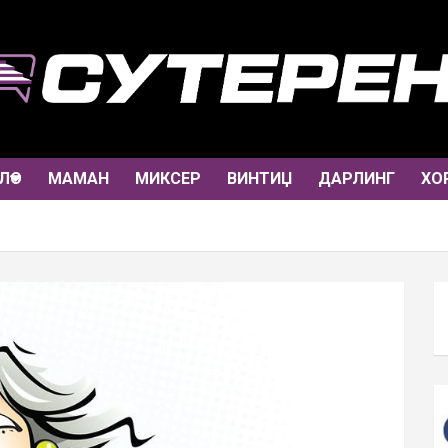
ЛО
МАМАН
МИКСЕР
ВИНТИЏ
ДАРЛИНГ
ХО