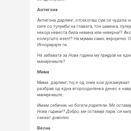
Антигона
Антигона дарлинг, отсекогаш сум се чудела 
сите со тулумби на главата, тон шминка, пул
некоја невеста била невина или неверна!? Ако
колку/што изел!? На мумии само, веројатно. О
Игнорирајте ги…
На забавата за Нова година му пријдов на еден
манијачиште?
Мима
Мима дарлинг, тој е од оние кои докажуваат 
разбрав од една второоделенка денес е навр
манијачиште…
Имам
себични, но богати родители. Ме оставиј
Нова година!? Добро,
ми оставија пари, си на
сакаат доволно.
В
есна