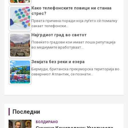
Како телефонските повици ни станаа
стрес?
Првата причина поради која луѓето сè помалку
сакаат телефонски…
Најгрдиот град во светот
Повеќето градови кои имаат лоша репутација
во медиумите вработуваат…
Земјата без реки и езера
Бермуди, британска прекуморска територија во
северниот Атлантик, се познати…
Последни
БОЛДИРАНО
Синиша Кашавелски: Уметноста