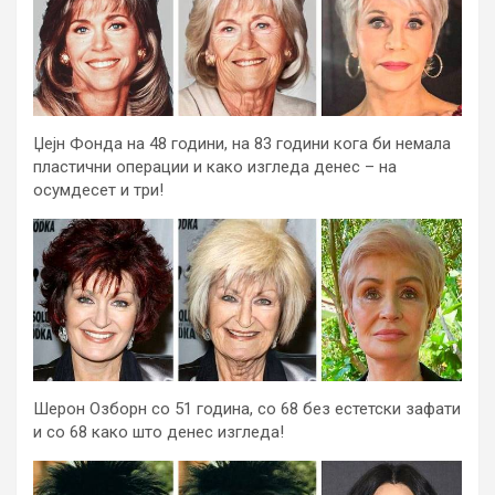
Џејн Фонда на 48 години, на 83 години кога би немала
пластични операции и како изгледа денес – на
осумдесет и три!
Шерон Озборн со 51 година, со 68 без естетски зафати
и со 68 како што денес изгледа!