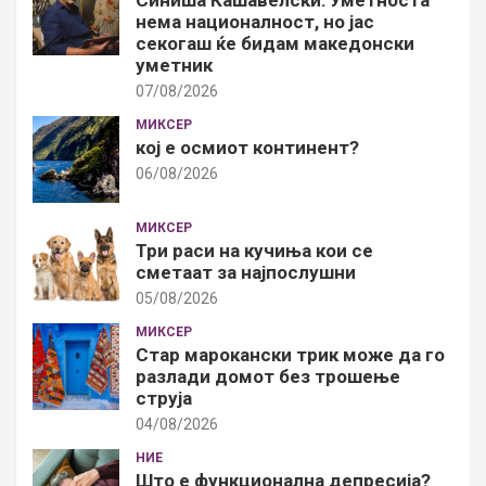
нема националност, но јас
секогаш ќе бидам македонски
уметник
07/08/2026
МИКСЕР
кој е осмиот континент?
06/08/2026
МИКСЕР
Три раси на кучиња кои се
сметаат за најпослушни
05/08/2026
МИКСЕР
Стар марокански трик може да го
разлади домот без трошење
струја
04/08/2026
НИЕ
Што е функционална депресија?