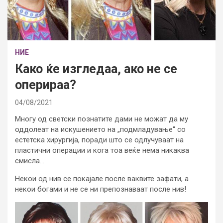
НИЕ
Како ќе изгледаа, ако не се
оперираа?
04/08/2021
Многу од светски познатите дами не можат да му
оддолеат на искушението на „подмладување“ со
естетска хирургија, поради што се одлучуваат на
пластични операции и кога тоа веќе нема никаква
смисла…
Некои од нив се покајале после ваквите зафати, а
некои богами и не се ни препознаваат после нив!