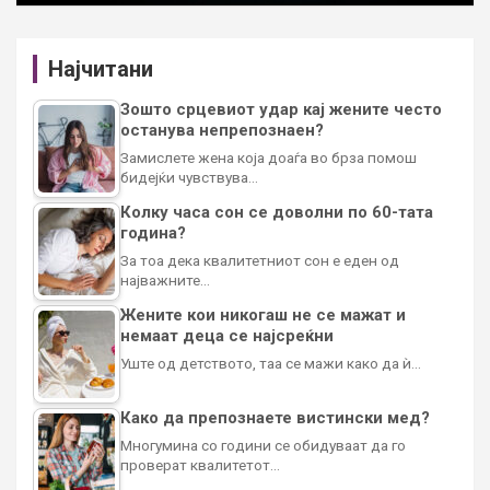
Најчитани
Зошто срцевиот удар кај жените често
останува непрепознаен?
Замислете жена која доаѓа во брза помош
бидејќи чувствува…
Колку часа сон се доволни по 60-тата
година?
За тоа дека квалитетниот сон е еден од
најважните…
Жените кои никогаш не се мажат и
немаат деца се најсреќни
Уште од детството, таа се мажи како да ѝ…
Како да препознаете вистински мед?
Многумина со години се обидуваат да го
проверат квалитетот…