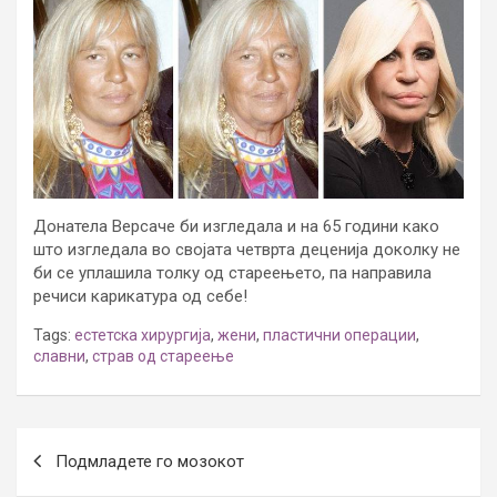
Донатела Версаче би изгледала и на 65 години како
што изгледала во својата четврта деценија доколку не
би се уплашила толку од стареењето, па направила
речиси карикатура од себе!
Tags:
естетска хирургија
,
жени
,
пластични операции
,
славни
,
страв од стареење
Post
Подмладете го мозокот
navigation