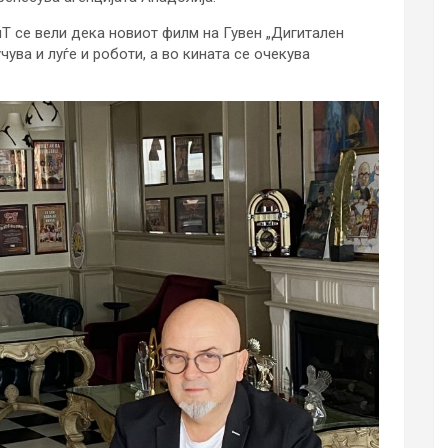
Т се вели дека новиот филм на Гувен „Дигитален
учува и луѓе и роботи, а во кината се очекува