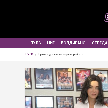
Skip
to
content
ПУЛС
НИЕ
БОЛДИРАНО
ОГЛЕДА
ПУЛС
Прва турска актерка робот