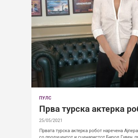
ПУЛС
Прва турска актерка ро
25/05/2021
Првата турска актерка робот наречена Ајпера
со продуцентот и сценаристот Бирол Гувен, п