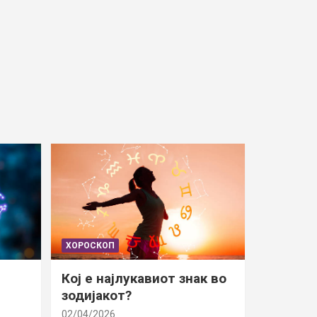
ХОРОСКОП
Кој е најлукавиот знак во
зодијакот?
02/04/2026