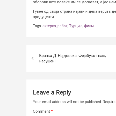
зборови што повеќе им се допаѓаат, а јас нем
Гувен од своја страна изјави и дека верува д
продуценти.
Tags:
актерка
,
робот
,
Турција
,
филм
Post
Бранка Д. Најдовска: Фејсбукот наш,
navigation
насушен!
Leave a Reply
Your email address will not be published.
Require
Comment
*