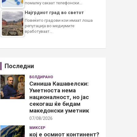
помалку сакаат телефонски…
Најгрдиот град во светот
Повеќето градови кои имаат лоша
репутација во медиумите
вработуваат…
Последни
БОЛДИРАНО
Синиша Кашавелски:
Уметноста нема
националност, но јас
секогаш ќе бидам
македонски уметник
07/08/2026
МИКСЕР
кој е осмиот континент?