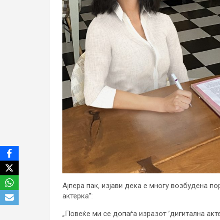
Ајпера пак, изјави дека е многу возбудена п
актерка“:
„Повеќе ми се допаѓа изразот ’дигитална актер