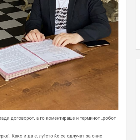
оради договорот, а го коментираше и терминот „робот
ка’. Како и да е, луѓето ќе се одлучат за оние