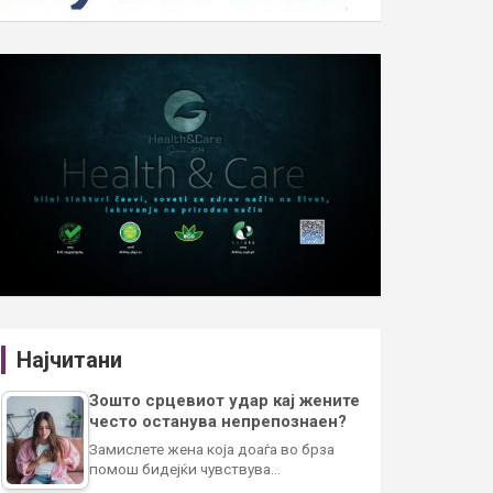
Најчитани
Зошто срцевиот удар кај жените
често останува непрепознаен?
Замислете жена која доаѓа во брза
помош бидејќи чувствува…