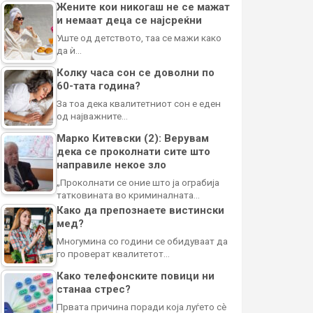
Жените кои никогаш не се мажат
и немаат деца се најсреќни
Уште од детството, таа се мажи како
да ѝ…
Колку часа сон се доволни по
60-тата година?
За тоа дека квалитетниот сон е еден
од најважните…
Марко Китевски (2): Верувам
дека се проколнати сите што
направиле некое зло
„Проколнати се оние што ја ограбија
татковината во криминалната…
Како да препознаете вистински
мед?
Многумина со години се обидуваат да
го проверат квалитетот…
Како телефонските повици ни
станаа стрес?
Првата причина поради која луѓето сè