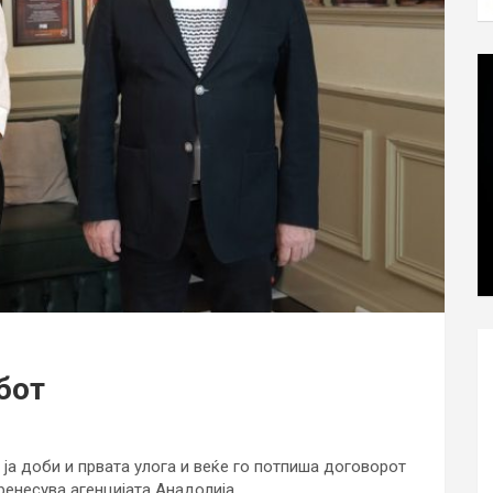
бот
 ја доби и првата улога и веќе го потпиша договорот
ренесува агенцијата Анадолија.