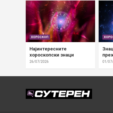
ХОРОСКОП
ХОРО
Најинтересните
Знац
хороскопски знаци
преж
26/07/2026
01/07