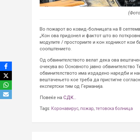
(Фото
Во пожарот во ковид-болницата на 8 септемв
„Кон ова придонел и фактот што во поткровни
модулите / просториите и кон ходникот кои б
соопштението.
Од обвинителството велат дека ова вештаче
очекува во Основното јавно обвинителство Т
обвинителството има издадено наредби и нас
вештачењето кое треба да пристигне соглас
експертски тим од Германија.
Повеќе на
СДК…
Tags:
Коронавирус
,
пожар
,
тетовска болница
Post