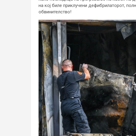
на кој биле приклучени дефибрилаторот, пол
обвинителство!