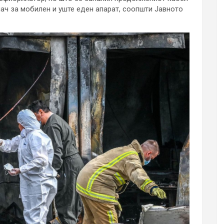
нач за мобилен и уште еден апарат, соопшти Јавното