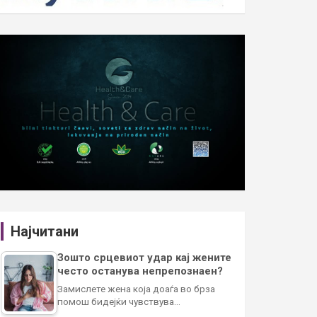
Најчитани
Зошто срцевиот удар кај жените
често останува непрепознаен?
Замислете жена која доаѓа во брза
помош бидејќи чувствува…