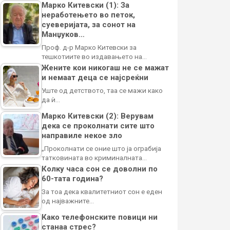
Марко Китевски (1): За
неработењето во петок,
суеверијата, за сонот на
Манџуков…
Проф. д-р Марко Китевски за
тешкотиите во издавањето на…
Жените кои никогаш не се мажат
и немаат деца се најсреќни
Уште од детството, таа се мажи како
да ѝ…
Марко Китевски (2): Верувам
дека се проколнати сите што
направиле некое зло
„Проколнати се оние што ја ограбија
татковината во криминалната…
Колку часа сон се доволни по
60-тата година?
За тоа дека квалитетниот сон е еден
од најважните…
Како телефонските повици ни
станаа стрес?