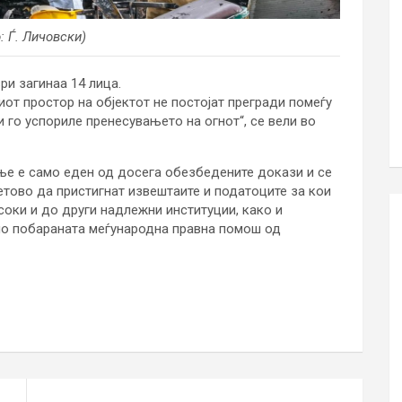
: Ѓ. Личовски)
ри загинаа 14 лица.
от простор на објектот не постојат прегради помеѓу
и го успориле пренесувањето на огнот“, се вели во
ње е само еден од досега обезбедените докази и се
етово да пристигнат извештаите и податоците за кои
оки и до други надлежни институции, како и
но побараната меѓународна правна помош од