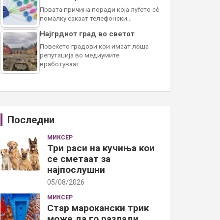
Првата причина поради која луѓето сè
помалку сакаат телефонски…
Најгрдиот град во светот
Повеќето градови кои имаат лоша
репутација во медиумите
вработуваат…
Последни
МИКСЕР
Три раси на кучиња кои
се сметаат за
најпослушни
05/08/2026
МИКСЕР
Стар марокански трик
може да го разлади