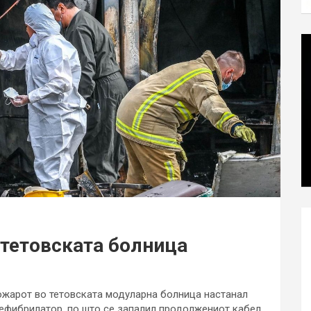
 тетовската болница
ожарот во тетовската модуларна болница настанал
дефибрилатор, по што се запалил продолжениот кабел