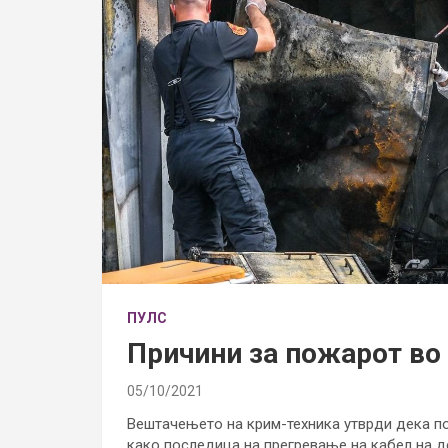
ПУЛС
Причини за пожарот во
05/10/2021
Вештачењето на крим-техника утврди дека п
како последица на прегревање на кабел на 