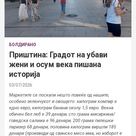
БОЛДИРАНО
Приштина: Градот на убави
жени и осум века пишана
историја
03/07/2026
Маркетите се поскапи нешто повеќе од нашите,
особено зеленчукот и овошјето: килограм компир е
едно евро, килограм банани околу 1,5 евро. Векна
обичен бел леб е 39 денари, сто грама мисиркина/
говедска салама е 96 денари, 200 грама пилешки
паризер 68 денари, половина килограм виршли 185
денари (производи од свинско месо има, но изборот е