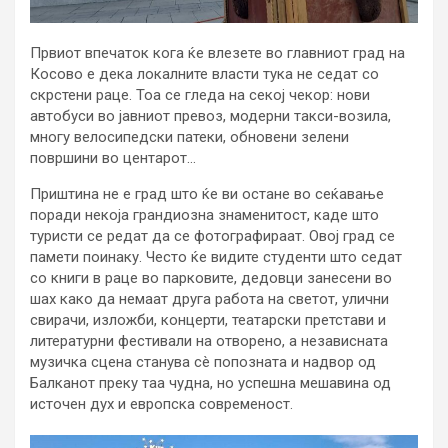
Првиот впечаток кога ќе влезете во главниот град на
Косово е дека локалните власти тука не седат со
скрстени раце. Тоа се гледа на секој чекор: нови
автобуси во јавниот превоз, модерни такси-возила,
многу велосипедски патеки, обновени зелени
површини во центарот…
Приштина не е град што ќе ви остане во сеќавање
поради некоја грандиозна знаменитост, каде што
туристи се редат да се фотографираат. Овој град се
памети поинаку. Често ќе видите студенти што седат
со книги в раце во парковите, дедовци занесени во
шах како да немаат друга работа на светот, улични
свирачи, изложби, концерти, театарски претстави и
литературни фестивали на отворено, а независната
музичка сцена станува сè попозната и надвор од
Балканот преку таа чудна, но успешна мешавина од
источен дух и европска современост.