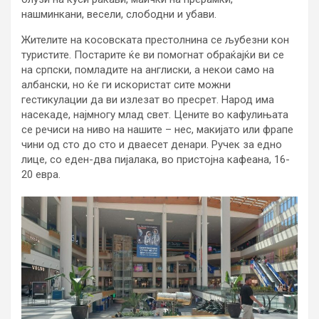
нашминкани, весели, слободни и убави.
Жителите на косовската престолнина се љубезни кон
туристите. Постарите ќе ви помогнат обраќајќи ви се
на српски, помладите на англиски, а некои само на
албански, но ќе ги искористат сите можни
гестикулации да ви излезат во пресрет. Народ има
насекаде, најмногу млад свет. Цените во кафулињата
се речиси на ниво на нашите – нес, макијато или фрапе
чини од сто до сто и дваесет денари. Ручек за едно
лице, со еден-два пијалака, во пристојна кафеана, 16-
20 евра.