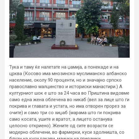
Тука и таму ќе налетате на џамија, а понекаде и на
црква (Косово има мнозинско муслиманско албанско
население, околу 90 проценти, но и значајно српско
православно малцинство и историски манастири.) А
културниот шок е што за 24 часа во Приштина видовме
само една жена облечена во никаб (вел за лице што ги
покрива и главата и устата, но има отворен прорез за
очите) и само три со хиџаб (марама што ги покрива
само косата, ушите и вратот, а лицето останува
целосно откриено). Жените од сите возрасти се
модерно облечени, во фармерки, куси здолништа, со
блузи на куси ракави, маички на прерамки,