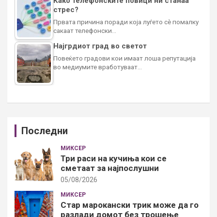
Како телефонските повици ни станаа
стрес?
Првата причина поради која луѓето сè помалку
сакаат телефонски…
Најгрдиот град во светот
Повеќето градови кои имаат лоша репутација
во медиумите вработуваат…
Последни
МИКСЕР
Три раси на кучиња кои се
сметаат за најпослушни
05/08/2026
МИКСЕР
Стар марокански трик може да го
разлади домот без трошење