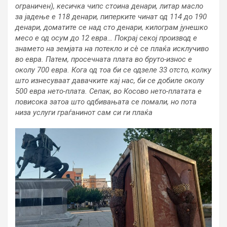
ограничен), кесичка чипс стоина денари, литар масло
за јадење е 118 денари, пиперките чинат од 114 до 190
денари, доматите се над сто денари, килограм јунешко
месо е од осум до 12 евра… Покрај секој производ е
знамето на земјата на потекло и сè се плаќа исклучиво
во евра. Патем, просечната плата во бруто-износ е
околу 700 евра. Кога од тоа би се одзеле 33 отсто, колку
што изнесуваат давачките кај нас, би се добиле околу
500 евра нето-плата. Сепак, во Косово нето-платата е
повисока затоа што одбивањата се помали, но пота
низа услуги граѓанинот сам си ги плаќа