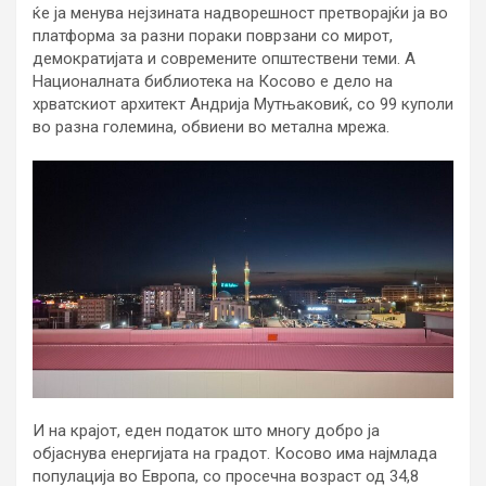
ќе ја менува нејзината надворешност претворајќи ја во
платформа за разни пораки поврзани со мирот,
демократијата и современите општествени теми. А
Националната библиотека на Косово е дело на
хрватскиот архитект Андрија Мутњаковиќ, со 99 куполи
во разна големина, обвиени во метална мрежа.
И на крајот, еден податок што многу добро ја
објаснува енергијата на градот. Косово има најмлада
популација во Европа, со просечна возраст од 34,8