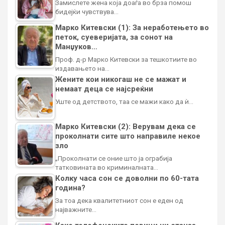
Замислете жена која доаѓа во брза помош
бидејќи чувствува…
Марко Китевски (1): За неработењето во
петок, суеверијата, за сонот на
Манџуков…
Проф. д-р Марко Китевски за тешкотиите во
издавањето на…
Жените кои никогаш не се мажат и
немаат деца се најсреќни
Уште од детството, таа се мажи како да ѝ…
Марко Китевски (2): Верувам дека се
проколнати сите што направиле некое
зло
„Проколнати се оние што ја ограбија
татковината во криминалната…
Колку часа сон се доволни по 60-тата
година?
За тоа дека квалитетниот сон е еден од
најважните…