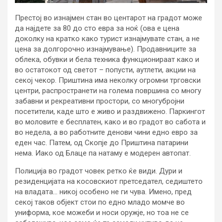
Престој во изнајмен стан во центарот на градот може
да најдете за 80 до сто евра за ноќ (ова е цена
доколку на кратко како турист изнајмувате стан, а не
цена за долгорочно изнајмување). Продавниците за
облека, обувки и бела техника функционираат како и
во остатокот од светот – попусти, аутлети, акции на
секој чекор. Приштина има неколку огромни трговски
центри, распространети на голема површина со многу
забавни и рекреативни простори, со многубројни
посетители, каде што е живо и раздвижено. Паркингот
во моловите е бесплатен, како и во градот во сабота и
во недела, а во работните денови чини едно евро за
еден час. Патем, од Скопје до Приштина патарини
нема. Иако од Блаце па натаму е модерен автопат.
Полиција во градот човек ретко ќе види. Дури и
резиденцијата на косовскиот претседател, седиштето
на владата… никој особено не ги чува. Имено, пред
секој таков објект стои по едно младо момче во
униформа, кое можеби и носи оружје, но тоа не се