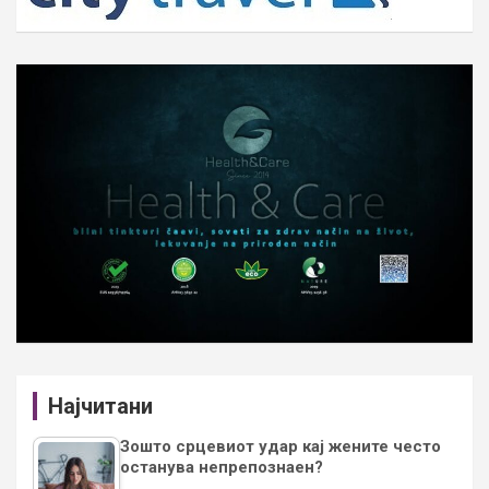
Најчитани
Зошто срцевиот удар кај жените често
останува непрепознаен?