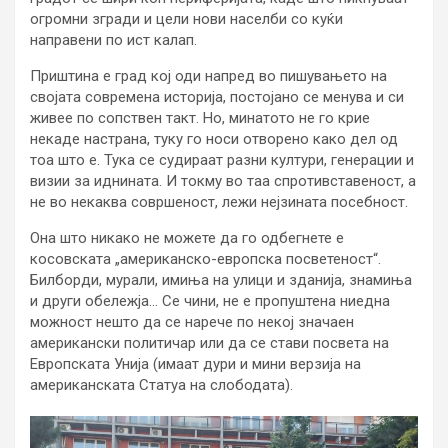
огромни згради и цели нови населби со куќи
направени по ист калап.
Приштина е град кој оди напред во пишувањето на
својата современа историја, постојано се менува и си
живее по сопствен такт. Но, минатото не го крие
некаде настрана, туку го носи отворено како дел од
тоа што е. Тука се судираат разни култури, генерации и
визии за иднината. И токму во таа спротивставеност, а
не во некаква совршеност, лежи нејзината посебност.
Она што никако не можете да го одбегнете е
косовската „американско-европска посветеност“.
Билборди, мурали, имиња на улици и зданија, знамиња
и други обележја… Се чини, не е пропуштена ниедна
можност нешто да се нарече по некој значаен
американски политичар или да се стави посвета на
Европската Унија (имаат дури и мини верзија на
американската Статуа на слободата).