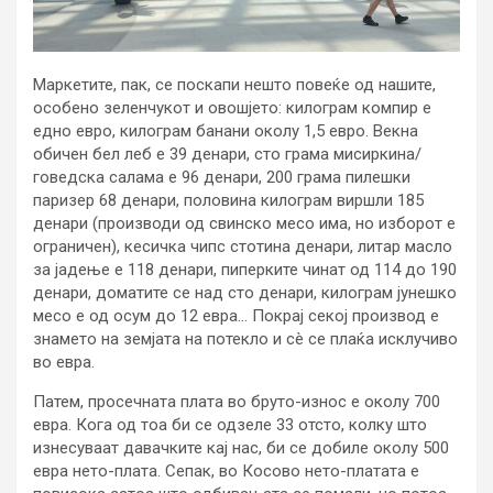
Маркетите, пак, се поскапи нешто повеќе од нашите,
особено зеленчукот и овошјето: килограм компир е
едно евро, килограм банани околу 1,5 евро. Векна
обичен бел леб е 39 денари, сто грама мисиркина/
говедска салама е 96 денари, 200 грама пилешки
паризер 68 денари, половина килограм виршли 185
денари (производи од свинско месо има, но изборот е
ограничен), кесичка чипс стотина денари, литар масло
за јадење е 118 денари, пиперките чинат од 114 до 190
денари, доматите се над сто денари, килограм јунешко
месо е од осум до 12 евра… Покрај секој производ е
знамето на земјата на потекло и сè се плаќа исклучиво
во евра.
Патем, просечната плата во бруто-износ е околу 700
евра. Кога од тоа би се одзеле 33 отсто, колку што
изнесуваат давачките кај нас, би се добиле околу 500
евра нето-плата. Сепак, во Косово нето-платата е