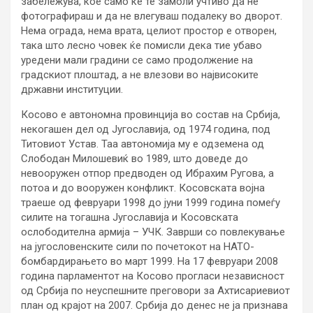
забележува, кое само ќе те замоли учтиво да не
фотографираш и да не влегуваш подалеку во дворот.
Нема ограда, нема врата, целиот простор е отворен,
така што лесно човек ќе помисли дека тие убаво
уредени мали градини се само продолжение на
градскиот плоштад, а не влезови во највисоките
државни институции.
Косово е автономна провинција во состав на Србија,
некогашен дел од Југославија, од 1974 година, под
Титовиот Устав. Таа автономија му е одземена од
Слободан Милошевиќ во 1989, што доведе до
невооружен отпор предводен од Ибрахим Ругова, а
потоа и до вооружен конфликт. Косовската војна
траеше од февруари 1998 до јуни 1999 година помеѓу
силите на тогашна Југославија и Косовската
ослободителна армија – УЧК. Заврши со повлекување
на југословенските сили по почетокот на НАТО-
бомбардирањето во март 1999. На 17 февруари 2008
година парламентот на Косово прогласи независност
од Србија по неуспешните преговори за Ахтисариевиот
план од крајот на 2007. Србија до денес не ја признава