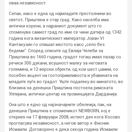
оваа независност.
Сепак, иако е една од најмладите престолнини во
светот, Приштина е стар град. Како населба има
антички корени, а најраниот документ што го
споменува самиот град по име се чини датира од 1342
година кога византискиот император Јован VI
Кантакузин го опишал местото како „село без
бедеми“. Според описите од Евлија Челеби за
Приштина во 1660 година, градот тогаш имал пазар со
речиси 300 дуќани, всушност малку за неговата
големина, и 12 верски објекти, од кои шест џамии, со
посебен акцент на гостопримливоста и убавината на
младите луѓе во градот. Уште подалеку во минатото, во
близина на денешна Приштина постоела римската
Улпијана, антички центар на провинцијата Дарданија.
Она што е едно од најзначајните обележја, пак, на
денешна Приштина е споменикот NEWBORN, кој е
откриен на 17 февруари 2008, истиот ден кога Косово
прогласува независност, а негов автор е Фисник
Исмаили. Договорено е дека секоја година Исмаили