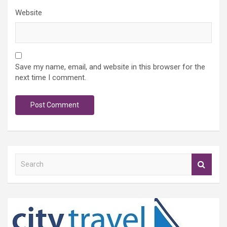
Website
Save my name, email, and website in this browser for the
next time I comment.
S
e
a
r
c
h