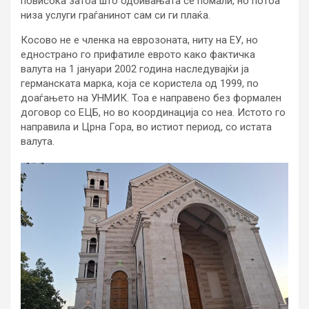
повисока затоа што одбивањата се помали, но потоа
низа услуги граѓанинот сам си ги плаќа.
Косово не е членка на еврозоната, ниту на ЕУ, но
еднострано го прифатиле еврото како фактичка
валута на 1 јануари 2002 година наследувајќи ја
германската марка, која се користела од 1999, по
доаѓањето на УНМИК. Тоа е направено без формален
договор со ЕЦБ, но во координација со неа. Истото го
направила и Црна Гора, во истиот период, со истата
валута.