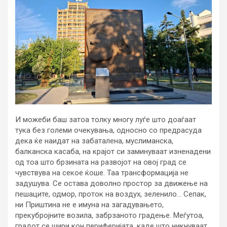
И можеби баш затоа толку многу луѓе што доаѓаат
тука без големи очекувања, односно со предрасуда
дека ќе наидат на забаталена, муслиманска,
балканска касаба, на крајот си заминуваат изненадени
од тоа што брзината на развојот на овој град се
чувствува на секое ќоше. Таа трансформација не
задушува. Се остава доволно простор за движење на
пешаците, одмор, проток на воздух, зеленило… Сепак,
ни Приштина не е имуна на загадувањето,
прекубројните возила, забрзаното градење. Меѓутоа,
градот се шири кон периферијата, каде што никнуваат