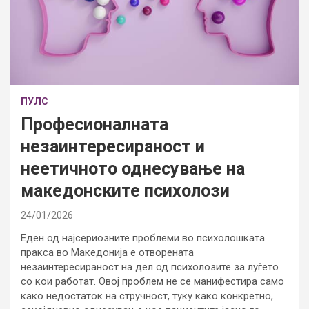
ПУЛС
Професионалната
незаинтересираност и
неетичното однесување на
македонските психолози
24/01/2026
Еден од најсериозните проблеми во психолошката
пракса во Македонија е отворената
незаинтересираност на дел од психолозите за луѓето
со кои работат. Овој проблем не се манифестира само
како недостаток на стручност, туку како конкретно,