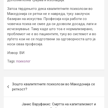
дополнителна траума и изолација.
Затоа тврдењето дека квалитетните психолози во
Македонија се ретки не е навреда, туку заклучок
базиран на искуства. Професија која работи со
човечка психа не смее да си дозволи досада, лаги и
исчезнување. Таму каде што тоа е нормализирано,
проблемот не е во пациентите, туку во системот и во
луѓето кои не се подготвени за одговорноста што ја
носи оваа професија.
Извор: ВИ
Tags:
психолог
Post
Зошто квалитетните психолози во Македонија се
navigation
реткост?
Јанис Варуфакис: Смртта на капитализмот и