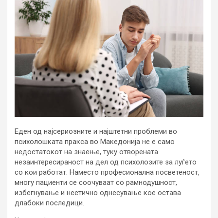
Еден од најсериозните и најштетни проблеми во
психолошката пракса во Македонија не е само
недостатокот на знаење, туку отворената
незаинтересираност на дел од психолозите за луѓето
со кои работат. Наместо професионална посветеност,
многу пациенти се соочуваат со рамнодушност,
избегнување и неетично однесување кое остава
длабоки последици.