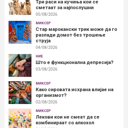
Три раси на кучиња кои се
сметаат за најпослушни
05/08/2026
МИКСЕР
Стар марокански трик може да го
разлади домот без трошење
струја
04/08/2026
НИЕ
Што е функционална депресија?
03/08/2026
МИКСЕР
Како сировата исхрана влијае на
организмот?
02/08/2026
МИКСЕР
Лекови кои не смеат да се
комбинираат со алкохол