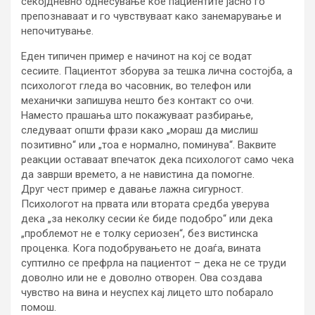
секојдневно однесување кое пациентите јасно го
препознаваат и го чувствуваат како занемарување и
непочитување.
Еден типичен пример е начинот на кој се водат
сесиите. Пациентот зборува за тешка лична состојба, а
психологот гледа во часовник, во телефон или
механички запишува нешто без контакт со очи.
Наместо прашања што покажуваат разбирање,
следуваат општи фрази како „мораш да мислиш
позитивно“ или „тоа е нормално, поминува“. Ваквите
реакции оставаат впечаток дека психологот само чека
да заврши времето, а не навистина да помогне.
Друг чест пример е давање лажна сигурност.
Психологот на првата или втората средба уверува
дека „за неколку сесии ќе биде подобро“ или дека
„проблемот не е толку сериозен“, без вистинска
проценка. Кога подобрувањето не доаѓа, вината
суптилно се префрла на пациентот – дека не се труди
доволно или не е доволно отворен. Ова создава
чувство на вина и неуспех кај лицето што побарало
помош.