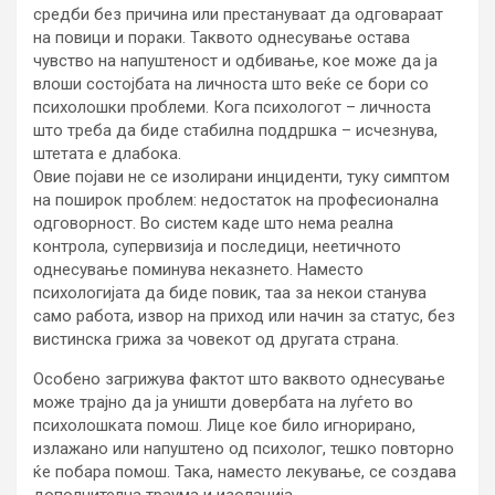
средби без причина или престануваат да одговараат
на повици и пораки. Таквото однесување остава
чувство на напуштеност и одбивање, кое може да ја
влоши состојбата на личноста што веќе се бори со
психолошки проблеми. Кога психологот – личноста
што треба да биде стабилна поддршка – исчезнува,
штетата е длабока.
Овие појави не се изолирани инциденти, туку симптом
на поширок проблем: недостаток на професионална
одговорност. Во систем каде што нема реална
контрола, супервизија и последици, неетичното
однесување поминува неказнето. Наместо
психологијата да биде повик, таа за некои станува
само работа, извор на приход или начин за статус, без
вистинска грижа за човекот од другата страна.
Особено загрижува фактот што ваквото однесување
може трајно да ја уништи довербата на луѓето во
психолошката помош. Лице кое било игнорирано,
излажано или напуштено од психолог, тешко повторно
ќе побара помош. Така, наместо лекување, се создава