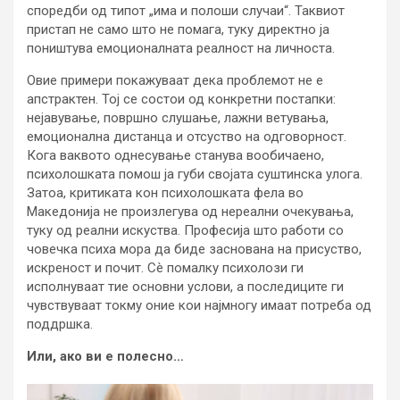
споредби од типот „има и полоши случаи“. Таквиот
пристап не само што не помага, туку директно ја
поништува емоционалната реалност на личноста.
Овие примери покажуваат дека проблемот не е
апстрактен. Тој се состои од конкретни постапки:
нејавување, површно слушање, лажни ветувања,
емоционална дистанца и отсуство на одговорност.
Кога ваквото однесување станува вообичаено,
психолошката помош ја губи својата суштинска улога.
Затоа, критиката кон психолошката фела во
Македонија не произлегува од нереални очекувања,
туку од реални искуства. Професија што работи со
човечка психа мора да биде заснована на присуство,
искреност и почит. Сè помалку психолози ги
исполнуваат тие основни услови, а последиците ги
чувствуваат токму оние кои најмногу имаат потреба од
поддршка.
Или, ако ви е полесно…