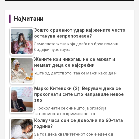
Најчитани
Зошто срцевиот удар кај жените често
останува непрепознаен?
Замислете жена која доаѓа во брза помош
бидејќи чувствува…
Жените кои никогаш не се мажат и
немаат деца се најсреќни
Уште од детството, таа се мажи како да ѝ…
Марко Китевски (2): Верувам дека се
проколнати сите што направиле некое
зло
„Проколнати се оние што ја ограбија
татковината во криминалната…
Колку часа сон се доволни по 60-тата
година?
За тоа дека квалитетниот сон е еден од