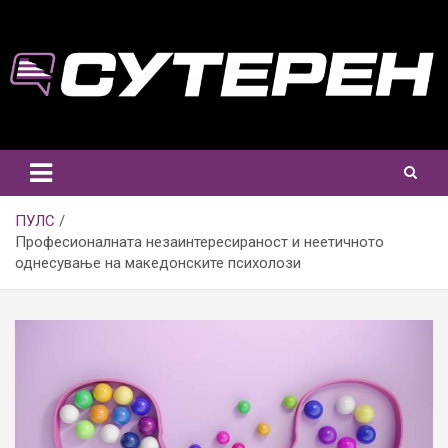
Skip
to
content
ПУЛС
Професионалната незаинтересираност и неетичното
однесување на македонските психолози