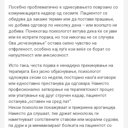
Посебно проблематично е однесувањето поврзано со
комуникацијата надвор од сесиите. Пациентот се
обидува да закаже термин или да постави прашање,
но добива одговор по неколку дена – или воопшто не
добива. Понекогаш психологот ветува дека ќе се јави
или ќе испрати порака, но тоа никогаш не се случува.
Ова „исчезнување“ остава силно чувство на
отфрленост, особено кај луѓе кои веќе се борат со
напуштеност или анксиозност.
Исто така, честа појава е ненадејно прекинување на
терапијата. Без јасно објаснување, психологот
одложува сесии со недели, постојано наоѓа изговори
или едноставно престанува да одговара. Наместо
професионално затворање на терапевтскиот процес
или упатување кај друг стручен кадар, пациентот
останува „оставен на сред пат“.
Некои психолози покажуваат и прикриена ароганција.
Наместо да слушаат, тие држат монолози, ги
наметнуваат сопствените ставови или морални судови,
па дури и ја минимизираат болката на пациентот со