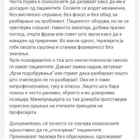
Честа појава е психолозите да делуваат како да им е
досадно од пациентите. Сесиите се водат механички,
без вистинско слушање, без фокус и без обид за
разбирање на проблемот. Пациентот зборува, но не се
чувствува слушнат. Наместо емпатија, добива празен
поглед, општи фрази или совет што звучи како да е
изваден од прирачник. Во ваков однос, терапијата ја
губи својата суштина и станува формалност без
значење.
Уште поалармантно е тоа што некои психолози свесно
ги лажат пациентите. Даваат лажна надеж, ветуваат
„брзи подобрувања“ или глумат дека разбираат нешто
што очигледно не го разбираат. Ова не е само
непрофесионално, туку и опасно. Лицето што бара
помош е често ранливо, збунето и во доверлива
позиција. Манипулацијата со таа доверба претставува
сериозно кршење на етичките принципи на
професијата.
Дополнително, сè почесто се случува психолозите
едноставно да ги „откачуваат“ пациентите.
Прекинуваат терапија без објаснување, одложуваат