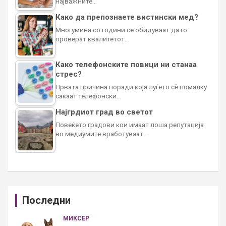
најважните…
Како да препознаете вистински мед?
Многумина со години се обидуваат да го
проверат квалитетот…
Како телефонските повици ни станаа
стрес?
Првата причина поради која луѓето сè помалку
сакаат телефонски…
Најгрдиот град во светот
Повеќето градови кои имаат лоша репутација
во медиумите вработуваат…
Последни
МИКСЕР