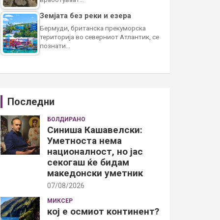
Земјата без реки и езера
Бермуди, британска прекуморска
територија во северниот Атлантик, се
познати…
Последни
БОЛДИРАНО
Синиша Кашавелски:
Уметноста нема
националност, но јас
секогаш ќе бидам
македонски уметник
07/08/2026
МИКСЕР
кој е осмиот континент?