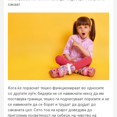
сакаат.
Кога ќе пораснат тешко функционираат во односите
со другите луѓе, бидејќи не се навикнати некој да им
поставува граници, тешко ги поднесуваат поразите и не
се навикнати да се борат и трудат да дојдат до
саканата цел. Сето тоа на крајот доведува до
преголема посветеност на себеси, на чувство на