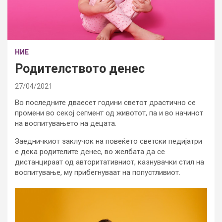
НИЕ
Родителството денес
27/04/2021
Во последните дваесет години светот драстично се
промени во секој сегмент од животот, па и во начинот
на воспитувањето на децата.
Заедничкиот заклучок на повеќето светски педијатри
е дека родителите денес, во желбата да се
дистанцираат од авторитативниот, казнувачки стил на
воспитување, му прибегнуваат на попустливиот.