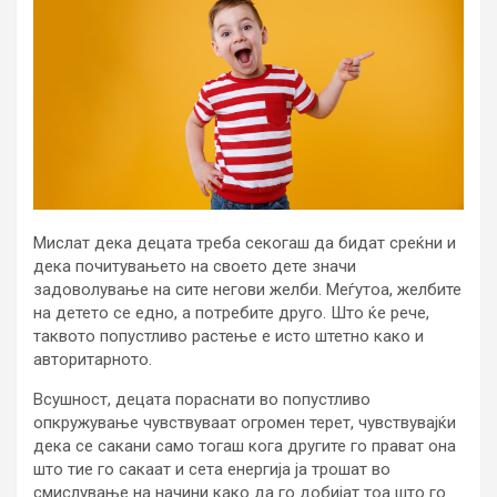
Мислат дека децата треба секогаш да бидат среќни и
дека почитувањето на своето дете значи
задоволување на сите негови желби. Меѓутоа, желбите
на детето се едно, а потребите друго. Што ќе рече,
таквото попустливо растење е исто штетно како и
авторитарното.
Всушност, децата пораснати во попустливо
опкружување чувствуваат огромен терет, чувствувајќи
дека се сакани само тогаш кога другите го прават она
што тие го сакаат и сета енергија ја трошат во
смислување на начини како да го добијат тоа што го