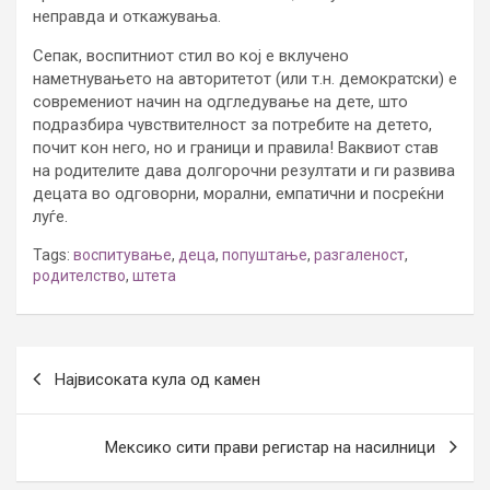
неправда и откажувања.
Сепак, воспитниот стил во кој е вклучено
наметнувањето на авторитетот (или т.н. демократски) е
современиот начин на одгледување на дете, што
подразбира чувствителност за потребите на детето,
почит кон него, но и граници и правила! Ваквиот став
на родителите дава долгорочни резултати и ги развива
децата во одговорни, морални, емпатични и посреќни
луѓе.
Tags:
воспитување
,
деца
,
попуштање
,
разгаленост
,
родителство
,
штета
Post
Највисоката кула од камен
navigation
Мексико сити прави регистар на насилници