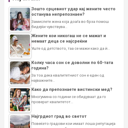
Зошто срцевиот удар кај жените често
останува непрепознаен?
Замислете жена која доаѓа во брза помош
бидејќи чувствува…
Жените кои никогаш не се мажат и
немаат деца се најсреќни
Уште од детството, таа се мажи како да ѝ…
Колку часа сон се доволни по 60-тата
година?
За тоа дека квалитетниот сон е еден од
најважните…
Како да препознаете вистински мед?
Многумина со години се обидуваат да го
проверат квалитетот…
Најгрдиот град во светот
Повеќето градови кои имаат лоша репутација