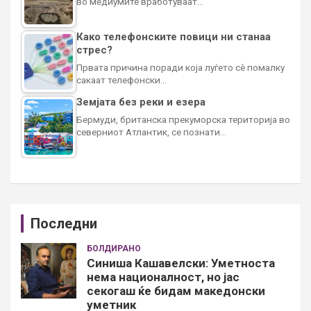
во медиумите вработуваат…
Како телефонските повици ни станаа
стрес?
Првата причина поради која луѓето сè помалку
сакаат телефонски…
Земјата без реки и езера
Бермуди, британска прекуморска територија во
северниот Атлантик, се познати…
Последни
БОЛДИРАНО
Синиша Кашавелски: Уметноста
нема националност, но јас
секогаш ќе бидам македонски
уметник