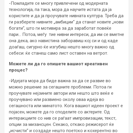
-Помладите се многу привлечени од модерната
технологија, па така, мора да научите истата да ја
користите и да ја проучувате нивната култура. Треба да
ги разберете нивните „амбиции“ да станат новите „нови
богати“, што ги мотивира за да заработат повеќе
пари… Потоа, меѓу тие нивни интереси, да им се вметне
она дека, ако навистина заборавиш кој си и од каде
доаѓаш, сигурно ќе изгубиш нешто многу важно од
себеси: ќе станеш само лист оставен на ветрот.
Можете ли да го опишете вашиот креативен
процес?
-Идејата мора да биде важна за да се развие во
можно решение за сегашните проблеми. Потоа ги
проучувате нејзините автори или нешто што веќе е
проучувано или развиено околу оваа идеја во
сегашноста или минатото. Кога вашиот идеен проект е
појасен, можете да го споделите со актерите. Од
интеракциите со нив се раѓаат импровизации, текст,
опции за мизансцен. Секако, откако режисерот ќе
„исчисти“ и создаде нешто поетско и кохерентно во