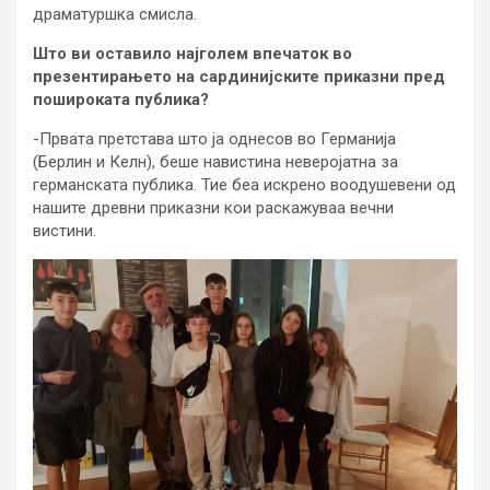
драматуршка смисла.
Што ви оставило најголем впечаток во
презентирањето на сардинијските приказни пред
пошироката публика?
-Првата претстава што ја однесов во Германија
(Берлин и Келн), беше навистина неверојатна за
германската публика. Тие беа искрено воодушевени од
нашите древни приказни кои раскажуваа вечни
вистини.