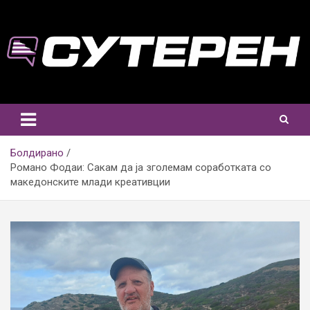
Skip
to
content
Болдирано
Романо Фодаи: Сакам да ја зголемам соработката со
македонските млади креативции