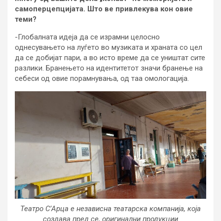
самоперцепцијата. Што ве привлекува кон овие
теми?
-Глобалната идеја да се израмни целосно
однесувањето на луѓето во музиката и храната со цел
да се добијат пари, а во исто време да се уништат сите
разлики. Бранењето на идентитетот значи бранење на
себеси од овие порамнувања, од таа омологација.
Театро С’Арца е независна театарска компанија, која
создава пред се, оригинални продукции