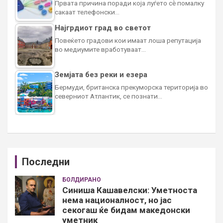
Првата причина поради која луѓето сè помалку
сакаат телефонски…
Најгрдиот град во светот
Повеќето градови кои имаат лоша репутација
во медиумите вработуваат…
Земјата без реки и езера
Бермуди, британска прекуморска територија во
северниот Атлантик, се познати…
Последни
БОЛДИРАНО
Синиша Кашавелски: Уметноста
нема националност, но јас
секогаш ќе бидам македонски
уметник