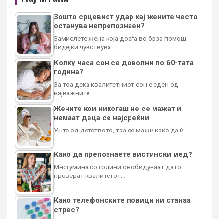
Зошто срцевиот удар кај жените често
останува непрепознаен?
Замислете жена која доаѓа во брза помош
бидејќи чувствува…
Колку часа сон се доволни по 60-тата
година?
За тоа дека квалитетниот сон е еден од
најважните…
Жените кои никогаш не се мажат и
немаат деца се најсреќни
Уште од детството, таа се мажи како да ѝ…
Како да препознаете вистински мед?
Многумина со години се обидуваат да го
проверат квалитетот…
Како телефонските повици ни станаа
стрес?