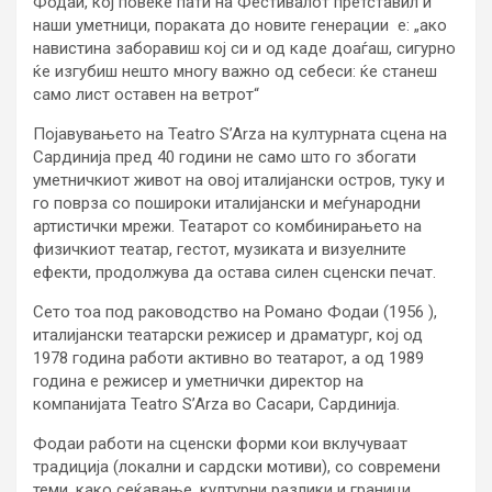
Фодаи, кој повеќе пати на Фестивалот претставил и
наши уметници, пораката до новите генерации е: „ако
навистина заборавиш кој си и од каде доаѓаш, сигурно
ќе изгубиш нешто многу важно од себеси: ќе станеш
само лист оставен на ветрот“
Појавувањето на Teatro S’Arza на културната сцена на
Сардинија пред 40 години не само што го збогати
уметничкиот живот на овој италијански остров, туку и
го поврза со пошироки италијански и меѓународни
артистички мрежи. Театарот со комбинирањето на
физичкиот театар, гестот, музиката и визуелните
ефекти, продолжува да остава силен сценски печат.
Сето тоа под раководство на Романо Фодаи (1956 ),
италијански театарски режисер и драматург, кој од
1978 година работи активно во театарот, а од 1989
година е режисер и уметнички директор на
компанијата Teatro S’Arza во Сасари, Сардинија.
Фодаи работи на сценски форми кои вклучуваат
традиција (локални и сардски мотиви), со современи
теми, како сеќавање, културни разлики и граници,