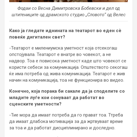
Фодаи со Весна Димитровска Бобевски и дел од
штитениците од драмското студио „Словото“ од Велес
Како ја гледате иднината на театарот во еден сè
повеќе дигитален свет?
-Театарот е милениумска уметност која отсекогаш
опстојувала. Театарот е внатре во човекот, а не
надвор. Тоа е повисока уметност каде што човекот се
користи себеси за комуникација. Општеството секогаш
ќе има потреба од жива комуникација. Театарот е жив
начин на комуникација, тоа не функционира во видео.
Конечно, која порака би сакале да ја споделите со
младите луѓе кои сонуваат да работат во
сценските уметности?
-Тие мора да имаат потреба да го прават тоа. Ттреба
да имаат длабока мотивација за да жртвуваат време
за тоа и да работат дисциплинирано и доследно.