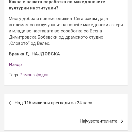
Каква е вашата соработка со македонските
културни институции?
Многу добра и повеќегодишна. Сега сакам да ја
зголемам со вклучување на повеќе македонски актери
и млади во наставата во соработка со Весна
Димитровска Бобевски од драмското студио
„Словото“ од Велес.
Бранка Д. НАЈДОВСКА
Извор…
Tags:
Романо Фодаи
Post
Над 116 милиони прегледи за 24 часа
navigation
Најчувствителните