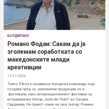
БОЛДИРАНО
Романо Фодаи: Сакам да ја
зголемам соработката со
македонските млади
креативции
17/11/2025
Teatro S’Arza е независна театарска компанија, која
создава пред се, оригинални продукции, но и
фестивали, како интернационалниот фестивал за
истражувачки театар „Isola dei Teatri“ во Сасари,
Сардинија. На првиот човек на овој театар, Романо