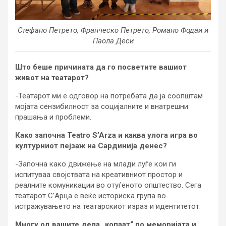
Стефано Петрето, Франческо Петрето, Романо Фодаи и
Паола Деси
Што беше причината да го посветите вашиот
живот на театарот?
-Театарот ми е одговор на потребата да ја соопштам
мојата сензибилност за социјалните и внатрешни
прашања и проблеми.
Како започна Teatro S’Arza и каква улога игра во
културниот пејзаж на Сардинија денес?
-Започна како движење на млади луѓе кои ги
испитуваа својствата на креативниот простор и
реалните комуникации во отуѓеното општество. Сега
театарот С’Арца е веќе историска група во
истражувањето на театарскиот израз и идентитетот.
Многу од вашите дела „копаат“ по меморијата и