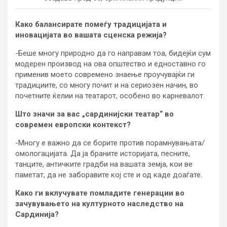
Како балансирате помеѓу традицијата и
иновацијата во вашата сценска режија?
-Беше многу природно да го направам тоа, бидејќи сум
модерен производ на ова општество и едноставно го
применив моето современо знаење проучувајќи ги
традициите, со многу почит и на сериозен начин, во
почетните ќелии на театарот, особено во карневалот.
Што значи за вас „сардинијски театар“ во
современ европски контекст?
-Многу е важно да се борите против порамнувањата/
омологацијата. Да ја браните историјата, песните,
танците, античките градби на вашата земја, кои ве
паметат, да не заборавите кој сте и од каде доаѓате.
Како ги вклучувате помладите генерации во
зачувувањето на културното наследство на
Сардинија?