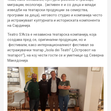
миграции, екологија… (активен е и со деца и млади:
изведби на театарски продукции за семејства,
програми за деца), неговото студио и компанија често
ја истражуваат културната и историската компонента
на Сардинија.
Teatro S’Arza е независна театарска компанија, која
создава пред се, оригинални продукции, но и
фестивали, како интернационалниот фестивал за
истражувачки театар „Isola dei Teatri“ („Островот на
театарот“), на кој чести гости се и уметници од Северна
Македонија.