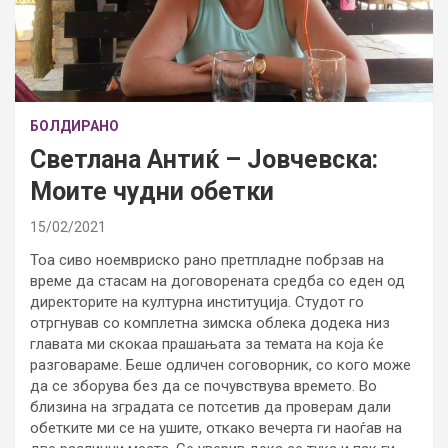
БОЛДИРАНО
Светлана Антиќ – Јовчевска:
Моите чудни обетки
15/02/2021
Тоа сиво ноемвриско рано претпладне побрзав на
време да стасам на договорената средба со еден од
директорите на културна институција. Студот го
отргнував со комплетна зимска облека додека низ
главата ми скокаа прашањата за темата на која ќе
разговараме. Беше одличен соговорник, со кого може
да се зборува без да се почувствува времето. Во
близина на зградата се потсетив да проверам дали
обетките ми се на ушите, откако вечерта ги наоѓав на