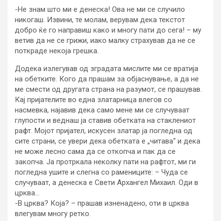
-Не знам што ми е денеска! Ова не ми се случило
никогаш. Извини, те молам, верувам дека текстот
добро ќе го направиш како и многу пати до сега! – му
ветив да не се грижи, иако малку страхував да не се
поткраде некоја грешка.
Додека излегував од зградата мислите ми се вратија
на обетките. Кого да прашам за објаснување, а да не
ме смести од другата страна на разумот, се прашував.
Кај пријателите во една златарница влегов со
насмевка, најавив дека само мене ми се случуваат
глупости и веднаш ја ставив обетката на стаклениот
рафт. Мојот пријател, искусен златар ја погледна од
сите страни, се увери дека обетката е „читава“ и дека
не може лесно сама да се откопча и пак да се
закопча. Ја протркала неколку пати на рафтот, ми ги
погледна ушите и слегна со рамениците: – Чуда се
случуваат, а денеска е Свети Архангел Михаил. Оди в
црква…
-В црква? Која? – прашав изненадено, оти в црква
влегувам многу ретко.