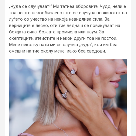
„Чуда се случуваат!“ Ми татнеа зборовите. Чудо, нели е
тоа нешто невообичаено што се случува во животот на
луѓето со учество на некоја невидлива сила. За
верниците е лесно, оти тие веднаш се повикуваат на
божјата сила, божјата промисла или наум. За
скептиците, атеистите и некои други тоа не постои.
Мене неколку пати ми се случија „чуда“, кои им беа
смешни на тие околу мене, иако беа сведоци.