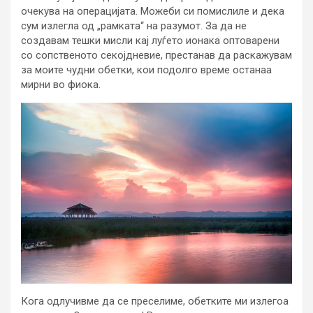
очекува на операцијата. Можеби си помислиле и дека
сум излегла од „рамката“ на разумот. За да не
создавам тешки мисли кај луѓето ионака оптоварени
со сопственото секојдневие, престанав да раскажувам
за моите чудни обетки, кои подолго време останаа
мирни во фиока.
Кога одлучивме да се преселиме, обетките ми излегоа