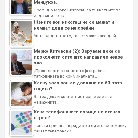
Манџуков…
Проф. д-р Марко Китевски за тешкотиите во
издавањето на…
Жените кои никогаш не се мажат и
немаат деца се најсреќни
Уште од детството, таа се мажи како да ѝ…
Марко Китевски (2): Верувам дека се
проколнати сите што направиле некое
зло
„Проколнати се оние што ја ограбија
татковината во криминалната…
Колку часа сон се доволни по 60-тата
година?
За тоа дека квалитетниот сон е еден од
најважните…
Како телефонските повици ни станаа
стрес?
Првата причина поради која луѓето сè помалку
сакаат телефонски…