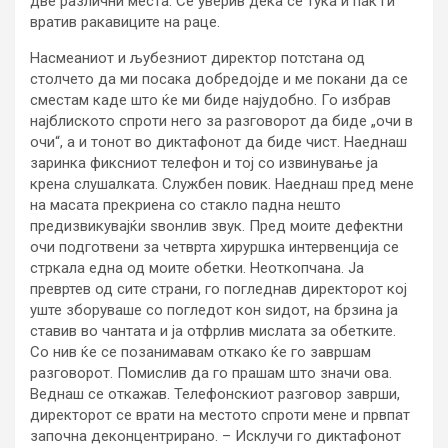
две различни места. Се уверив дека се тука и пак ги
вратив ракавиците на раце.
Насмеаниот и љубезниот директор потстана од
столчето да ми посака добредојде и ме покани да се
сместам каде што ќе ми биде најудобно. Го избрав
најблиското спроти него за разговорот да биде „очи в
очи“, а и тонот во диктафонот да биде чист. Наеднаш
заринка фиксниот телефон и тој со извинување ја
крена слушалката. Службен повик. Наеднаш пред мене
на масата прекриена со стакло падна нешто
предизвикувајќи ѕвонлив звук. Пред моите дефектни
очи подготвени за четврта хируршка интервенција се
стркала една од моите обетки. Неоткопчана. Ја
превртев од сите страни, го погледнав директорот кој
уште зборуваше со погледот кон ѕидот, на брзина ја
ставив во чантата и ја отфрлив мислата за обетките.
Со нив ќе се позанимавам откако ќе го завршам
разговорот. Помислив да го прашам што значи ова.
Веднаш се откажав. Телефонскиот разговор заврши,
директорот се врати на местото спроти мене и првпат
започна деконцентрирано. – Исклучи го диктафонот