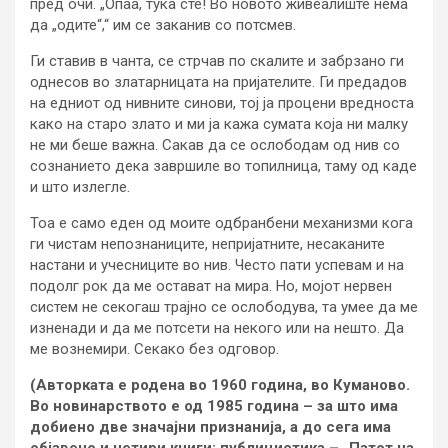
пред очи. „Опаа, тука сте! Во новото живеалиште нема
да „одите“,“ им се заканив со потсмев.
Ги ставив в чанта, се стрчав по скалите и забрзано ги
однесов во златарницата на пријателите. Ги предадов
на едниот од нивните синови, тој ја процени вредноста
како на старо злато и ми ја кажа сумата која ни малку
не ми беше важна. Сакав да се ослободам од нив со
сознанието дека завршиле во топилница, таму од каде
и што излегле.
Тоа е само еден од моите одбранбени механизми кога
ги чистам непознаниците, непријатните, несаканите
настани и учесниците во нив. Често пати успевам и на
подолг рок да ме остават на мира. Но, мојот нервен
систем не секогаш трајно се ослободува, та умее да ме
изненади и да ме потсети на некого или на нешто. Да
ме вознемири. Секако без одговор.
(Авторката е родена во 1960 година, во Куманово.
Во новинарството е од 1985 година – за што има
добиено две значајни признанија, а до сега има
објавено и четири книги: публицистика – „Патот на