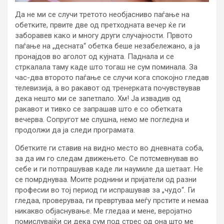
Да не ми се случи третото необјасниво паѓање на
обетките, првите две од претходната вечер ќе ги
заборавев како и многу други случајности. Првото
паѓање на „десната“ обетка беше незабележано, а ја
пронајдов во аголот од кујната. Паднала и се
стркалала таму каде што тогаш не сум поминала. За
час-два второто паѓање се случи кога спокојно гледав
телевизија, а во ракавот од тренерката почувствував
дека нешто ми се запетлало. Хм! Ја извадив од
ракавот и тивко се запрашав што е со обетката
вечерва. Сопругот ме слушна, немо ме погледна и
продолжи да ја следи програмата.
Обетките ги ставив на видно место во дневната соба,
за да им го следам движењето. Се потсмевнував во
себе и ги потпрашував каде ли наумиле да шетаат. Не
се помрднуваа. Моите роднини и пријатели од разни
професии во тој период ги испрашував за „чудо“. Ги
гледаа, проверуваа, ги превртуваа меѓу прстите и немаа
никакво објаснување. Ме гледаа и мене, веројатно
помислувајќи си дека сум под стрес од она што ме