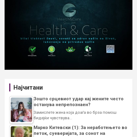
Најчитани
Зошто срцевиот удар кај жените често
останува непрепознаен?
Замислете жена која доаѓа во брза помош
бидејќи чувствува…
Марко Китевски (1): За неработењето во
петок, суеверијата, за сонот на