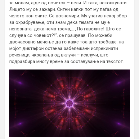
те молам, ајде од почеток – вели. И така, неколкупати.
Лицето му се зажари. Ситни капки пот му паѓаа од
челото кон очите. Се вознемири. Му упатив некој збор
за охрабрување, оти знам дека темата не му е
непозната, дека нема трема,… „По ѓаволите! Што се
случува со човекот?!“, се прашував. По можеби
двочасовно мачење да го каже тоа што требаше, на
мојот диктафон останаа забележани испрекинати
реченици, чкрапања од вклучи – исклучи, што
подразбира многу време за составување на текстот.