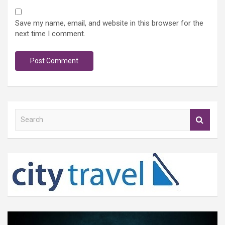
Save my name, email, and website in this browser for the
next time I comment.
S
e
a
r
c
h