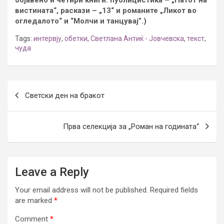
вистината“, раскази – „13“ и романите „Ликот во
огледалото“ и “Молчи и танцувај”.)
Tags:
интервју
,
обетки
,
Светлана Антиќ - Јовчевска
,
текст
,
чуда
Post
Светски ден на бракот
navigation
Прва селекција за „Роман на годината“
Leave a Reply
Your email address will not be published.
Required fields
are marked
*
Comment
*