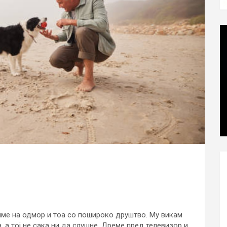
диме на одмор и тоа со пошироко друштво. Му викам
а, а тој не сака ни да слушне. Дреме пред телевизор и