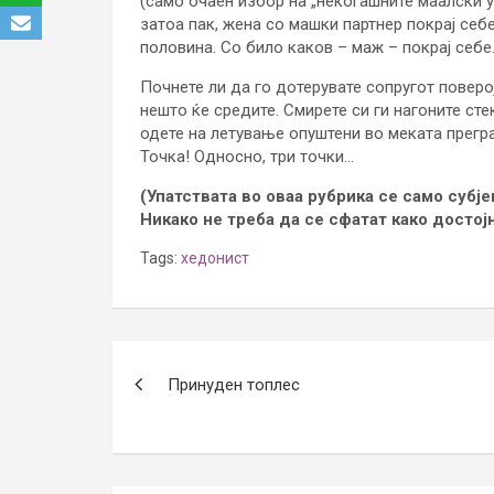
(само очаен избор на „некогашните маалски у
затоа пак, жена со машки партнер покрај себ
половина. Со било каков – маж – покрај себе
Почнете ли да го дотерувате сопругот поверо
нешто ќе средите. Смирете си ги нагоните ст
одете на летување опуштени во меката прегра
Точка! Односно, три точки…
(Упатствата во оваа рубрика се само субј
Никако не треба да се сфатат како достој
Tags:
хедонист
Post
Принуден топлес
navigation