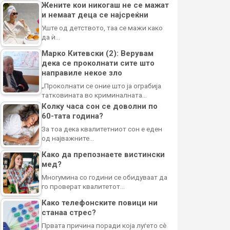
Жените кои никогаш не се мажат
и немаат деца се најсреќни
Уште од детството, таа се мажи како
да ѝ…
Марко Китевски (2): Верувам
дека се проколнати сите што
направиле некое зло
„Проколнати се оние што ја ограбија
татковината во криминалната…
Колку часа сон се доволни по
60-тата година?
За тоа дека квалитетниот сон е еден
од најважните…
Како да препознаете вистински
мед?
Многумина со години се обидуваат да
го проверат квалитетот…
Како телефонските повици ни
станаа стрес?
Првата причина поради која луѓето сè