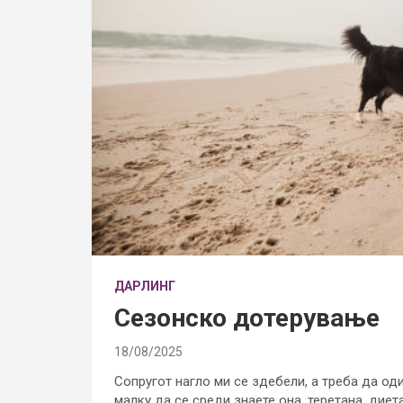
ДАРЛИНГ
Сезонско дотерување
18/08/2025
Сопругот нагло ми се здебели, а треба да о
малку да се среди знаете она, теретана, диет