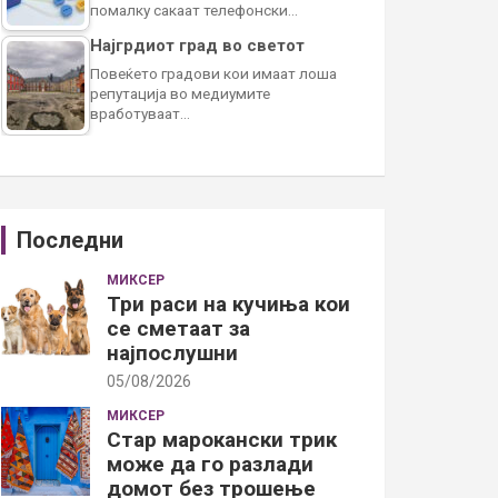
помалку сакаат телефонски…
Најгрдиот град во светот
Повеќето градови кои имаат лоша
репутација во медиумите
вработуваат…
Последни
МИКСЕР
Три раси на кучиња кои
се сметаат за
најпослушни
05/08/2026
МИКСЕР
Стар марокански трик
може да го разлади
домот без трошење