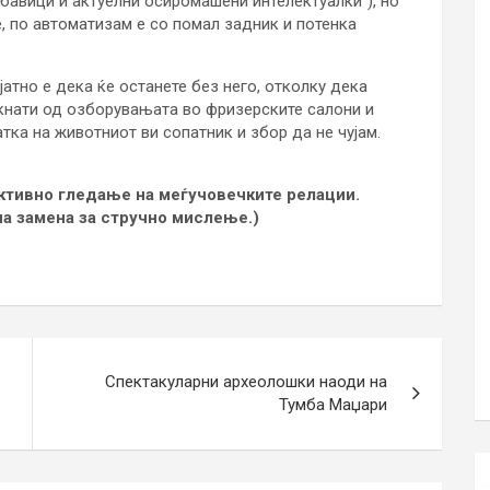
бавици и актуелни осиромашени интелектуалки“), но
е, по автоматизам е со помал задник и потенка
.
јатно е дека ќе останете без него, отколку дека
екнати од озборувањата во фризерските салони и
тка на животниот ви сопатник и збор да не чујам.
ективно гледање на меѓучовечките релации.
на замена за стручно мислење.)
Спектакуларни археолошки наоди на
Тумба Маџари