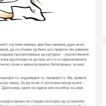
нист, кој нема намера, ама баш никаква, дури ни во
вала, да се откаже од било што пријатно (во рамките
ненадејни просветлувања од културно – општествените
ачка идолатрија на детали, што и со најкреативната
ни во сечие и малку возрасно битисување, за жал,
 чешлајте го, ондулирајте го, лакирајте го. Ма, правете
а кус ланец. За да не ви го испогани некоја кучка –
е. Драга моја, одите на одмор или на избор за „маж
сопруга никако не станува позгоден од останатите