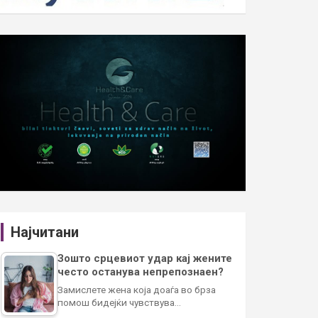
Најчитани
Зошто срцевиот удар кај жените
често останува непрепознаен?
Замислете жена која доаѓа во брза
помош бидејќи чувствува…