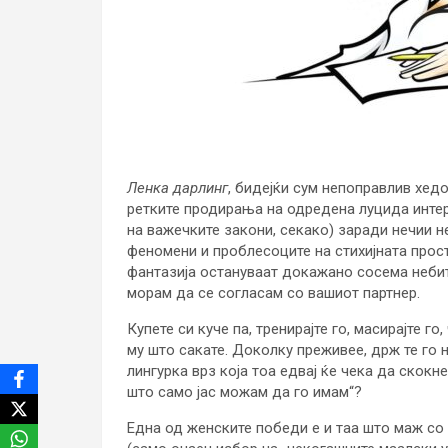
Ленка дарлинг
, бидејќи сум непоправлив хедо
ретките продирања на одредена луцида интер
на важечките закони, секако) заради нечии 
феномени и проблесоците на стихијната прост
фантазија остануваат докажано сосема небит
морам да се согласам со вашиот партнер.
Купете си куче па, тренирајте го, масирајте го,
му што сакате. Доколку преживее, држ те го н
лингурка врз која тоа едвај ќе чека да скокн
што само јас можам да го имам“?
Една од женските победи е и таа што маж со 