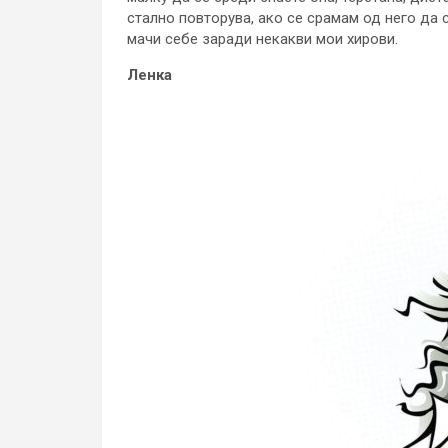
стално повторува, ако се срамам од него да 
мачи себе заради некакви мои хирови.
Ленка