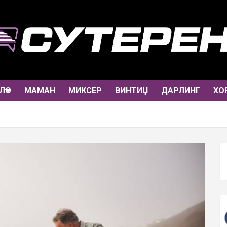
ЛО
МАМАН
МИКСЕР
ВИНТИЏ
ДАРЛИНГ
ХО