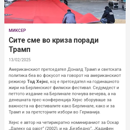
МИКСЕР
Сите сме во криза поради
Трамп
13/02/2025
Американскиот претседател Доналд Трамп и светската
политика беа во фокусот на говорот на американскиот
режисер
Тод Хејнс
, кој е претседател на годинашното
жири на Берлинскиот филмски фестивал. Седумдест и
петтото издание на Берлинале почнува вечерва, а на
денешната прес-конференција Хејнс зборуваше за
важноста на фестивалите како Берлинале, како и за
Трамп и за претстојните избори во Германија.
Хејнс е автор на четирикратно номинираниот за Оскар
„Далеку од рајот“ (2002), и на „Безбедно“, „Кадифен