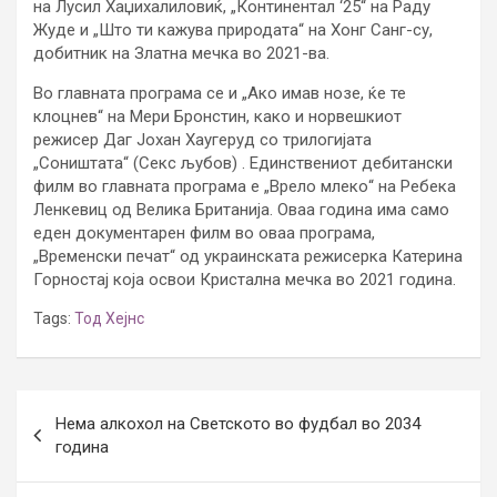
на Лусил Хаџихалиловиќ, „Континентал ‘25“ на Раду
Жуде и „Што ти кажува природата“ на Хонг Санг-су,
добитник на Златна мечка во 2021-ва.
Во главната програма се и „Ако имав нозе, ќе те
клоцнев“ на Мери Бронстин, како и норвешкиот
режисер Даг Јохан Хаугеруд со трилогијата
„Соништата“ (Секс љубов) . Единствениот дебитански
филм во главната програма е „Врело млеко“ на Ребека
Ленкевиц од Велика Британија. Оваа година има само
еден документарен филм во оваа програма,
„Временски печат“ од украинската режисерка Катерина
Горностај која освои Кристална мечка во 2021 година.
Tags:
Тод Хејнс
Post
Нема алкохол на Светското во фудбал во 2034
navigation
година