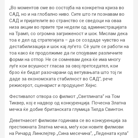
„Во моментов сме во состојба на конкретна криза во
САД, но и на глобално ниво. Сите што ги познавам во
САД и пријателите во странство се сведоци на оваа
низа акции во првите три недели од администрацијата
на Трамп, со огромна загриженост и шок. Мислам дека
тоа е дел од стратегијата – да се создаде чувство на
дестабилизација и шок кај луѓето. Сè уште се работи на
тоа како ќе продолжиме да ги спојуваме различните
форми на отпор. Не се сомневам дека ќе има многу
луѓе кои всушност гласаа за овој претседател, кои
брзо ќе бидат разочарани од ветувањата што тој ги
даде за економската стабилност во САД“, рече
режисерот, сценарист и продуцент Хејнс.
Фестивалот отвора со филмот „Светлината“ на Том
Тиквер, кој е надвор од конкуренција. Почесна Златна
мечка ќе добие британската глумица Тилда Свинтон.
Деветнаесет филмови годинава се во конкуренција за
престижната Златна мечка, меѓу кои новите филмови
на Ричард Линклејтер „Сина месечина“, „Ледената кула“