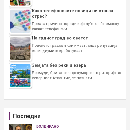
Како телефонските повици ни станаа
стрес?
Првата причина поради која луѓето сè помалку
сакаат телефонски…
Најгрдиот град во светот
Повеќето градови кои имаат лоша репутација
во медиумите вработуваат…
Земјата без реки и езера
Бермуди, британска прекуморска територија во
северниот Атлантик, се познати…
Последни
БОЛДИРАНО