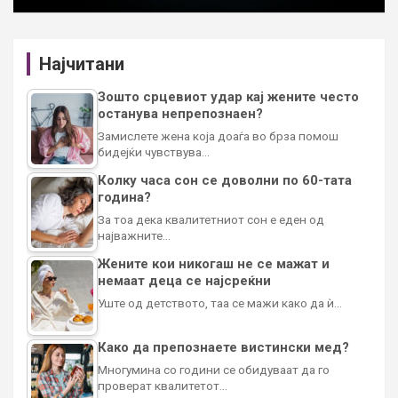
Најчитани
Зошто срцевиот удар кај жените често
останува непрепознаен?
Замислете жена која доаѓа во брза помош
бидејќи чувствува…
Колку часа сон се доволни по 60-тата
година?
За тоа дека квалитетниот сон е еден од
најважните…
Жените кои никогаш не се мажат и
немаат деца се најсреќни
Уште од детството, таа се мажи како да ѝ…
Како да препознаете вистински мед?
Многумина со години се обидуваат да го
проверат квалитетот…