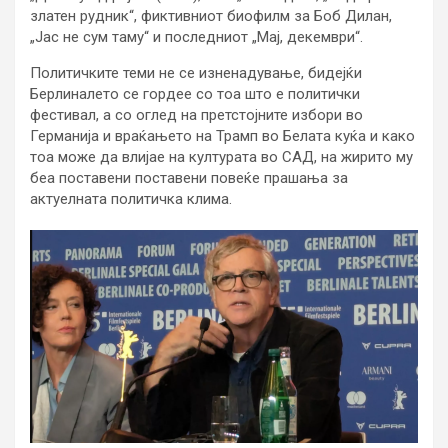
златен рудник“, фиктивниот биофилм за Боб Дилан,
„Јас не сум таму“ и последниот „Мај, декември“.
Политичките теми не се изненадување, бидејќи
Берлиналето се гордее со тоа што е политички
фестивал, а со оглед на претстојните избори во
Германија и враќањето на Трамп во Белата куќа и како
тоа може да влијае на културата во САД, на жирито му
беа поставени поставени повеќе прашања за
актуелната политичка клима.