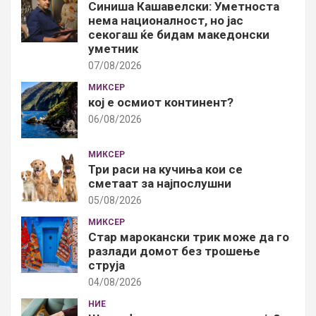
Синиша Кашавелски: Уметноста
нема националност, но јас
секогаш ќе бидам македонски
уметник
07/08/2026
МИКСЕР
кој е осмиот континент?
06/08/2026
МИКСЕР
Три раси на кучиња кои се
сметаат за најпослушни
05/08/2026
МИКСЕР
Стар марокански трик може да го
разлади домот без трошење
струја
04/08/2026
НИЕ