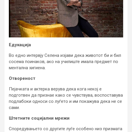
Едукација
Во едно интервју Селена изјави дека животот би и бил
сосема поинаков, ако на училиште имала предмет по
ментална хигиена.
Отвореност
Пејачката и актерка верува дека кога некој е
подготвен да признае како се чувствува, воспоставува
подлабоки односи со луѓето и им покажува дека не се
сами.
Штетните социјални мрежи
Споредувањето со другите луѓе особено низ призмата