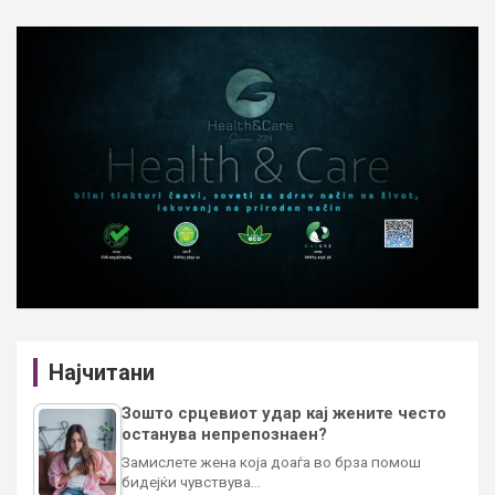
Најчитани
Зошто срцевиот удар кај жените често
останува непрепознаен?
Замислете жена која доаѓа во брза помош
бидејќи чувствува…