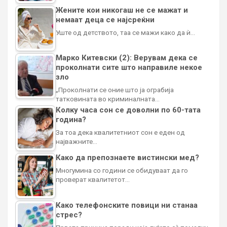
Жените кои никогаш не се мажат и
немаат деца се најсреќни
Уште од детството, таа се мажи како да ѝ…
Марко Китевски (2): Верувам дека се
проколнати сите што направиле некое
зло
„Проколнати се оние што ја ограбија
татковината во криминалната…
Колку часа сон се доволни по 60-тата
година?
За тоа дека квалитетниот сон е еден од
најважните…
Како да препознаете вистински мед?
Многумина со години се обидуваат да го
проверат квалитетот…
Како телефонските повици ни станаа
стрес?