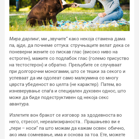
Мира дарлинг
, ми „звучите“ како некоја стамена дама
па, ајде, да почнеме оттука: стручњаците велат дека се
поневерни жените со пискав глас (високо ниво на
естроген), мажите со подлабок глас (големо присуство
на тестостерон) и обратно. Прељубите се случуваат
при долгорочни моногамии, што се тешки за секого и
успеваат да им одолеат само малкумина со многу
цврста убеденост во целта (не карактер). Патем, во
изневерување спаѓа и специјален духовен однос, што
може да биде подеструктивен од некоја секс
авантура.
Излетите вон бракот се изговор за здодевноста во
него, стресот, нереализираноста… Прашањево ви е
„пери – носи“ па што можам да кажам освен: обично,
ако има сомневање, има и основа за тоа. Ете, можете