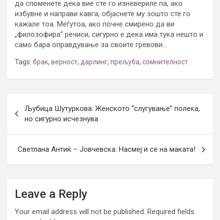
да споменете дека вие сте го изневериле па, ако
избувне и направи кавга, објаснете му зошто сте го
кажале тоа. Меѓутоа, ако почне смирено да ви
„филозофира“ речиси, сигурно е дека има тука нешто и
само бара оправдување за своите гревови…
Tags:
брак
,
верност
,
дарлинг
,
прељуба
,
сомнителност
Post
Љубица Шутуркова: Женското “слугување” полека,
navigation
но сигурно исчезнува
Светлана Антиќ – Јовчевска: Насмеј и се на маката!
Leave a Reply
Your email address will not be published.
Required fields