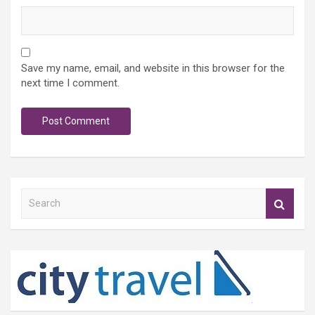
Save my name, email, and website in this browser for the
next time I comment.
S
e
a
r
c
h