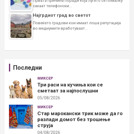
Првата причина поради која луѓето сè помалку
сакаат телефонски…
Најгрдиот град во светот
Повеќето градови кои имаат лоша репутација
во медиумите вработуваат…
Последни
МИКСЕР
Три раси на кучиња кои се
сметаат за најпослушни
05/08/2026
МИКСЕР
Стар марокански трик може да го
разлади домот без трошење
струја
04/08/2026