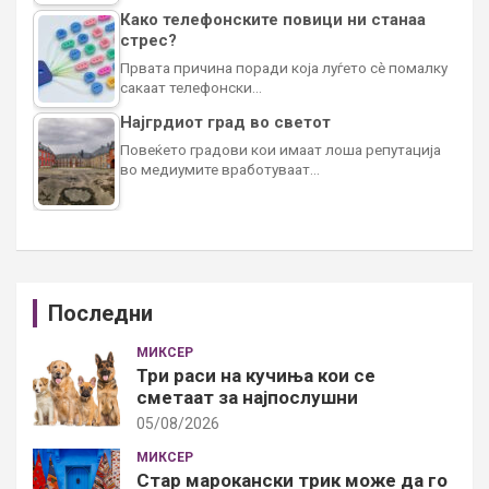
Како телефонските повици ни станаа
стрес?
Првата причина поради која луѓето сè помалку
сакаат телефонски…
Најгрдиот град во светот
Повеќето градови кои имаат лоша репутација
во медиумите вработуваат…
Последни
МИКСЕР
Три раси на кучиња кои се
сметаат за најпослушни
05/08/2026
МИКСЕР
Стар марокански трик може да го