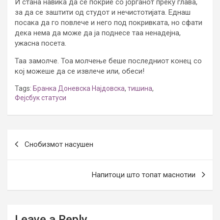
И стана навика да се покрие со јорганот преку глава,
за да се заштити од студот и нечистотијата. Еднаш
посака да го повлече и него под покривката, но сфати
дека нема да може да ја поднесе таа ненадејна,
ужасна посета.
Таа замолче. Тоа молчење беше последниот конец со
кој можеше да се извлече или, обеси!
Tags:
Бранка Доневска Најдовска
,
тишина
,
Фејсбук статуси
Post
Снобизмот насушен
navigation
Напитоци што топат маснотии
Leave a Reply