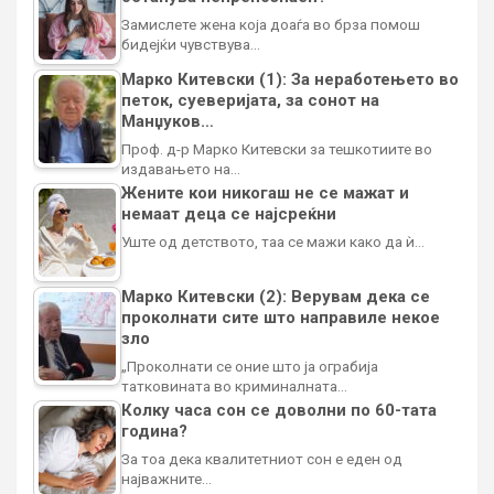
Замислете жена која доаѓа во брза помош
бидејќи чувствува…
Марко Китевски (1): За неработењето во
петок, суеверијата, за сонот на
Манџуков…
Проф. д-р Марко Китевски за тешкотиите во
издавањето на…
Жените кои никогаш не се мажат и
немаат деца се најсреќни
Уште од детството, таа се мажи како да ѝ…
Марко Китевски (2): Верувам дека се
проколнати сите што направиле некое
зло
„Проколнати се оние што ја ограбија
татковината во криминалната…
Колку часа сон се доволни по 60-тата
година?
За тоа дека квалитетниот сон е еден од
најважните…