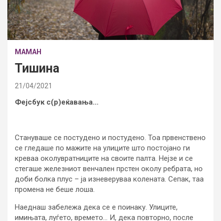
МАМАН
Тишина
21/04/2021
Фејсбук с(р)еќавања…
Стануваше се постудено и постудено. Тоа првенствено
се гледаше по мажите на улиците што постојано ги
креваа околувратниците на своите палта. Нејзе и се
стегаше железниот венчален прстен околу ребрата, но
доби болка плус – ја изневеруваа колената. Сепак, таа
промена не беше лоша.
Наеднаш забележа дека се е поинаку. Улиците,
имињата, луѓето, времето… И, дека повторно, после