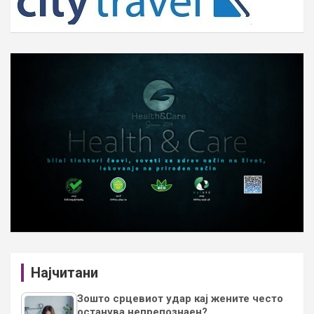
Најчитани
Зошто срцевиот удар кај жените често
останува непрепознаен?