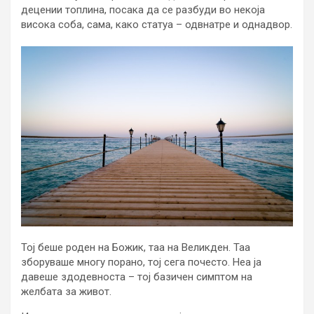
децении топлина, посака да се разбуди во некоја
висока соба, сама, како статуа – одвнатре и однадвор.
Тој беше роден на Божик, таа на Великден. Таа
зборуваше многу порано, тој сега почесто. Неа ја
давеше здодевноста – тој базичен симптом на
желбата за живот.