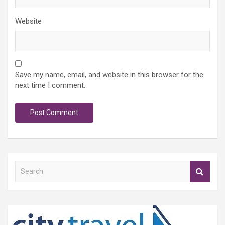
Website
Save my name, email, and website in this browser for the
next time I comment.
S
e
a
r
c
h