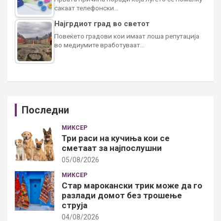
сакаат телефонски…
Најгрдиот град во светот
Повеќето градови кои имаат лоша репутација
во медиумите вработуваат…
Последни
МИКСЕР
Три раси на кучиња кои се
сметаат за најпослушни
05/08/2026
МИКСЕР
Стар марокански трик може да го
разлади домот без трошење
струја
04/08/2026