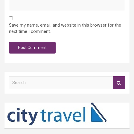
Save my name, email, and website in this browser for the
next time I comment.
S
e
a
r
c
h