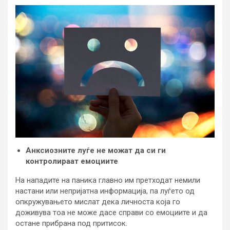
Анксиозните луѓе не можат да си ги
контролираат емоциите
На нападите на паника главно им претходат немили
настани или непријатна информација, па луѓето од
опкружувањето мислат дека личноста која го
доживува тоа не може дасе справи со емоциите и да
остане прибрана под притисок.