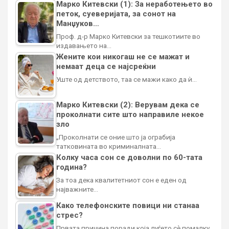
Марко Китевски (1): За неработењето во
петок, суеверијата, за сонот на
Манџуков…
Проф. д-р Марко Китевски за тешкотиите во
издавањето на…
Жените кои никогаш не се мажат и
немаат деца се најсреќни
Уште од детството, таа се мажи како да ѝ…
Марко Китевски (2): Верувам дека се
проколнати сите што направиле некое
зло
„Проколнати се оние што ја ограбија
татковината во криминалната…
Колку часа сон се доволни по 60-тата
година?
За тоа дека квалитетниот сон е еден од
најважните…
Како телефонските повици ни станаа
стрес?
Првата причина поради која луѓето сè помалку