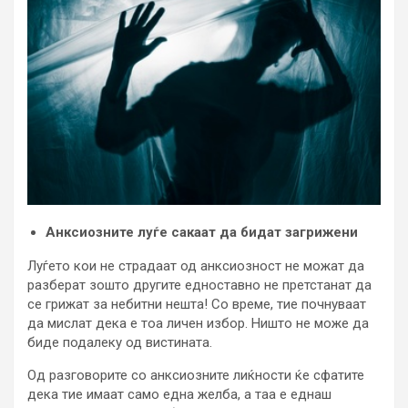
Анксиозните луѓе сакаат да бидат загрижени
Луѓето кои не страдаат од анксиозност не можат да
разберат зошто другите едноставно не претстанат да
се грижат за небитни нешта! Со време, тие почнуваат
да мислат дека е тоа личен избор. Ништо не може да
биде подалеку од вистината.
Од разговорите со анксиозните лиќности ќе сфатите
дека тие имаат само една желба, а таа е еднаш