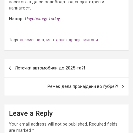
засекогаш да се ослободат од својот стрес и
напнатост.
Извор:
Psychology Today
Tags:
анксиозност
,
ментално здравје
,
митови
Post
Летечки автомобили до 2025-та?!
navigation
Ремек дела пронајдени во ѓубре?!
Leave a Reply
Your email address will not be published.
Required fields
are marked
*