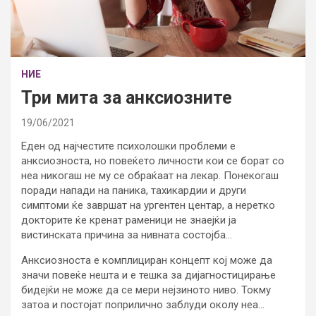
НИЕ
Три мита за анксиозните
19/06/2021
Еден од најчестите психолошки проблеми е
анксиозноста, но повеќето личности кои се борат со
неа никогаш не му се обраќаат на лекар. Понекогаш
поради напади на паника, тахикардии и други
симптоми ќе завршат на ургентен центар, а неретко
докторите ќе кренат раменици не знаејќи ја
вистинската причина за нивната состојба…
Анксиозноста е комплициран концепт кој може да
значи повеќе нешта и е тешка за дијагностицирање
бидејќи не може да се мери нејзиното ниво. Токму
затоа и постојат поприлично заблуди околу неа…