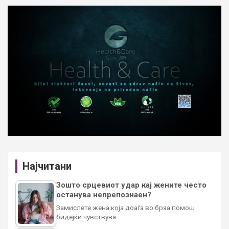
Најчитани
Зошто срцевиот удар кај жените често
останува непрепознаен?
Замислете жена која доаѓа во брза помош
бидејќи чувствува…