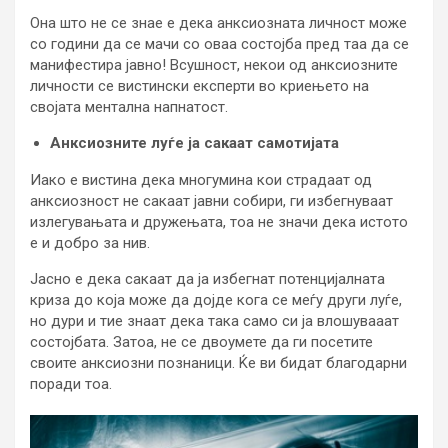
Она што не се знае е дека анксиозната личност може
со години да се мачи со оваа состојба пред таа да се
манифестира јавно! Всушност, некои од анксиозните
личности се вистински експерти во криењето на
својата ментална напнатост.
Анксиозните луѓе ја сакаат самотијата
Иако е вистина дека многумина кои страдаат од
анксиозност не сакаат јавни собири, ги избегнуваат
излегувањата и дружењата, тоа не значи дека истото
е и добро за нив.
Јасно е дека сакаат да ја избегнат потенцијалната
криза до која може да дојде кога се меѓу други луѓе,
но дури и тие знаат дека така само си ја влошувааат
состојбата. Затоа, не се двоумете да ги посетите
своите анксиозни познаници. Ќе ви бидат благодарни
поради тоа.