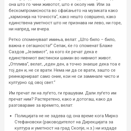
она што го чини животот, што е околу нив. Или за
бескомпромисноста во сфаќањето на музиката како
„хармонија на точноста“, како нешто совршено, како
единствена уметност што не признава ни лево, ни горе,
ни напред, ни вчера.
Ретко споменуваат имиња, велат: „Што било – било,
важна е сегашноста!“ Сепак, ќе го споменат Блаже
Саздов „Језивиот“, за кого ќе речат дека е
единствениот вистински шаман во нивниот живот.
„Отплива“, велат, „еден ден, а точно знаеше дека тоа е
тој ден и, не се врати. Нема ни да се врати, зашто се
реинкарнираат само оние, кои не си заминале чисто и
културно од овој свет.“
Им пречат ли на луѓето, ги прашувам. Дали луѓето им
пречат ним? Растеретено, како и дотогаш, како да
разговараме за времето, велат:
Полицијата не не задева од она време кога Мирко
Стефановски (раководителот на Дирекцијата за
култура и уметност на град Скопје, н.з.) ни издаде