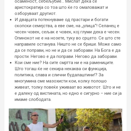
осаменост, себељубие… Мислат дека се
аристократија со тоа што ќе го омаловажат и
озборуваат другиот.
И двајцата потекнуваме од прастари и богати
скопски семејства, а еве сме, на „улица“! Селанец е
чесен човек, сељак е човек, кој глуми дека е чесен.
Опинокот не е на нозете, туку во срцето. Се што сте
направиле останува. Ништо не се брише. Може само
да се поправи, но не и да се заборави. На Бога е да
прости. Негово е да поправи. Негово да заборави.
Кои сме ние? На сите смртта ни е на рамениците.
Што тогаш ќе не секира некаква си функција,
политика, слава и слични будалаштини!? За
многумина сме мазохисти кои, колку полошо
живеат, толку повеќе уживаат во животот. Што и не
е далеку од вистината, но едно е сигурно – ние си ја
имаме слободата.