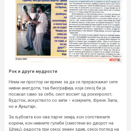
Рок и други мудрости
Нема ни простор ни време за да се прераскажат сите
нивни анегдоти, таа биографија, која секој би ја
посакал само за себе, сиот восхит од рокенролот,
Вудсток, искуството со хипи – комуните, Френк Запа,
но и Ајнштајн…
За љубовта кон ова парче земја, кон сопствените
корени, кон нивните гулаби (сместени во дворот на
Шпиц), радоста при секој земен здив, секој поглед на