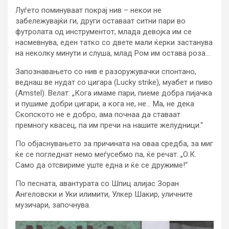
Луѓето поминуваат покрај нив – некои не
забележувајќи ги, други оставаат ситни пари во
футролата од инструментот, млада девојка им се
насмевнува, еден татко со двете мали ќерки застанува
на неколку минути и слуша, млад Ром им остава роза…
Запознавањето со нив е разоружувачки спонтано,
веднаш ве нудат со цигара (Lucky strike), муабет и пиво
(Amstel). Велат: „Кога имаме пари, пиеме добра пијачка
и пушиме добри цигари, а кога не, не… Ма, не дека
Скопското не е добро, ама почнаа да ставаат
премногу квасец, па им пречи на нашите желудници.“
По објаснувањето за причината на оваа средба, за миг
ќе се погледнат немо меѓусебмо па, ќе речат: „О.К.
Само да отсвириме уште една и ќе се дружиме!“
По песната, авантурата со Шпиц алијас Зоран
Ангеловски и Уки илимити, Улкер Шакир, уличните
музичари, започнува.