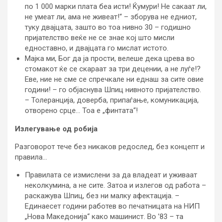
по 1 000 марки плата беа исти! Ќумури! Не сакаат ли,
не умеат ли, ама не живеат!“ – зборува не едниот,
туку двајцата, зашто во тоа нивно 30 – годишно
пријателство веќе не се знае кој што мисли
едноставно, и двајцата го мислат истото.
Мајка ми, Бог да ја прости, велеше дека црева во
стомакот ќе се скараат за три децении, а не луѓе!?
Еве, ние не сме се спречкале ни еднаш за сите овие
години! – го објаснува Шпиц нивното пријателство.
– Толеранција, доверба, припаѓање, комуникација,
отворено срце… Тоа е „финтата“!
Излегување од робија
Разговорот тече без никаков редослед, без концепт и
правила…
Правилата се измислени за да владеат и уживаат
неколкумина, а не сите. Затоа и излегов од работа –
раскажува Шпиц, без ни малку афектација. –
Единаесет години работев во печатницата на НИП
„Нова Македонија“ како машинист. Во ’83 – та