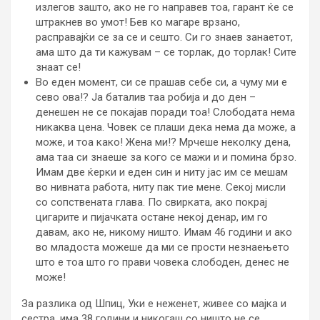
излегов зашто, ако не го направев тоа, гарант ќе се
штракнев во умот! Бев ко магаре врзано,
расправајќи се за се и сешто. Си го знаев занаетот,
ама што да ти кажувам – се торлак, до торлак! Сите
знаат се!
Во еден момент, си се прашав себе си, а чуму ми е
сево ова!? Ја баталив таа робија и до ден –
денешен не се покајав поради тоа! Слободата нема
никаква цена. Човек се плаши дека нема да може, а
може, и тоа како! Жена ми!? Мрчеше неколку дена,
ама таа си знаеше за кого се мажи и и помина брзо.
Имам две ќерки и еден син и ниту јас им се мешам
во нивната работа, ниту пак тие мене. Секој мисли
со сопствената глава. По свирката, ако покрај
цигарите и пијачката остане некој денар, им го
давам, ако не, никому ништо. Имам 46 години и ако
во младоста можеше да ми се прости незнаењето
што е тоа што го прави човека слободен, денес не
може!
За разлика од Шпиц, Уки е неженет, живее со мајка и
сестра, има 38 години и никогаш со ништо не се