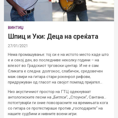
ВИНТИЏ
Шпиц и Уки: Деца на среќата
27/01/2021
Нема промашување: тој си е на истото место каде што
е и секој ден, во последниве неколку години – на
влезот во Градскиот трговски центар. И не е сам.
Сликата е следна: долгокос, слабичок, средовечен
маж свири на гитара стари рокенрол рифови,
придружуван од гласот на својот помлад пријател…
Низ акустичниот простор на ГТЦ одекнуваат
антологиските песни на „Битлси“, „Стоунси“, Сантана…
потсетувајќи ги оние повозрасните на времињата кога
со гитара се протестираше против „господарите“ на
нашите судбини и нивните воени игри.