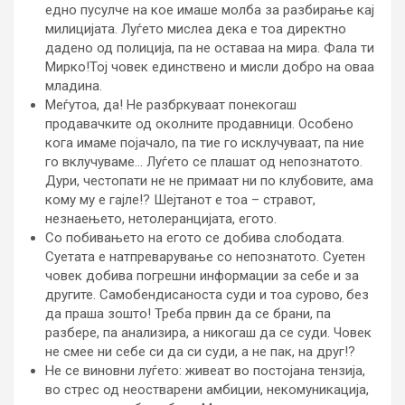
едно пусулче на кое имаше молба за разбирање кај
милицијата. Луѓето мислеа дека е тоа директно
дадено од полиција, па не оставаа на мира. Фала ти
Мирко!Тој човек единствено и мисли добро на оваа
младина.
Меѓутоа, да! Не разбркуваат понекогаш
продавачките од околните продавници. Особено
кога имаме појачало, па тие го исклучуваат, па ние
го вклучуваме… Луѓето се плашат од непознатото.
Дури, честопати не не примаат ни по клубовите, ама
кому му е гајле!? Шејтанот е тоа – стравот,
незнаењето, нетолеранцијата, егото.
Со побивањето на егото се добива слободата.
Суетата е натпреварување со непознатото. Суетен
човек добива погрешни информации за себе и за
другите. Самобендисаноста суди и тоа сурово, без
да праша зошто! Треба првин да се брани, па
разбере, па анализира, а никогаш да се суди. Човек
не смее ни себе си да си суди, а не пак, на друг!?
Не се виновни луѓето: живеат во постојана тензија,
во стрес од неостварени амбиции, некомуникација,