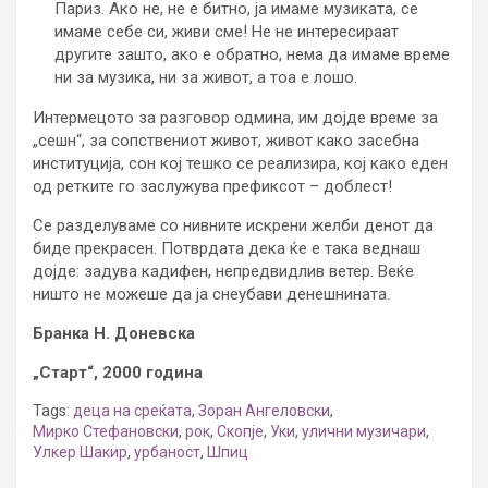
Париз. Ако не, не е битно, ја имаме музиката, се
имаме себе си, живи сме! Не не интересираат
другите зашто, ако е обратно, нема да имаме време
ни за музика, ни за живот, а тоа е лошо.
Интермецото за разговор одмина, им дојде време за
„сешн“, за сопствениот живот, живот како засебна
институција, сон кој тешко се реализира, кој како еден
од ретките го заслужува префиксот – доблест!
Се разделуваме со нивните искрени желби денот да
биде прекрасен. Потврдата дека ќе е така веднаш
дојде: задува кадифен, непредвидлив ветер. Веќе
ништо не можеше да ја снеубави денешнината.
Бранка Н. Доневска
„Старт“, 2000 година
Tags:
деца на среќата
,
Зоран Ангеловски
,
Мирко Стефановски
,
рок
,
Скопје
,
Уки
,
улични музичари
,
Улкер Шакир
,
урбаност
,
Шпиц