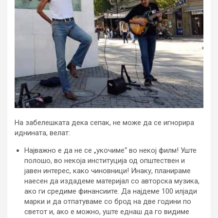
На забелешката дека сепак, не може да се игнорира
иднината, велат:
Најважно е да не се „укочиме“ во некој филм! Уште
полошо, во некоја институција од општествен и
јавен интерес, како чиновници! Инаку, планираме
наесен да издадеме материјал со авторска музика,
ако ги средиме финансиите. Да најдеме 100 илјади
марки и да отпатуваме со брод на две години по
светот и, ако е можно, уште еднаш да го видиме