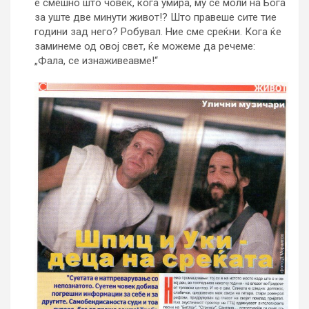
е смешно што човек, кога умира, му се моли на Бога
за уште две минути живот!? Што правеше сите тие
години зад него? Робувал. Ние сме среќни. Кога ќе
заминеме од овој свет, ќе можеме да речеме:
„Фала, се изнаживеавме!“