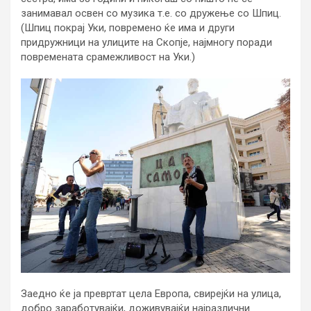
занимавал освен со музика т.е. со дружење со Шпиц.
(Шпиц покрај Уки, повремено ќе има и други
придружници на улиците на Скопје, најмногу поради
повремената срамежливост на Уки.)
Заедно ќе ја превртат цела Европа, свирејќи на улица,
добро заработувајќи, доживувајќи најразлични