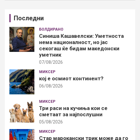
Последни
БОЛДИРАНО
Синиша Кашавелски: Уметноста
нема националност, но јас
секогаш ќе бидам македонски
уметник
07/08/2026
МИКСЕР
кој е осмиот континент?
06/08/2026
МИКСЕР
Три раси на кучиња кои се
сметаат за најпослушни
05/08/2026
МИКСЕР
Стар марокански трик може да го