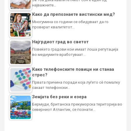
најважните…
Како да препознаете вистински мед?
Многумина со години се обидуваат да го
проверат квалитетот…
Најгрдиот град во светот
Повеќето градови кои имаат лоша репутација
во медиумите вработуваат…
Како телефонските повици ни станаа
стрес?
Првата причина поради која луѓето сè помалку
сакаат телефонски…
Земјата без реки и езера
Бермуди, британска прекуморска територија во
северниот Атлантик, се познати…