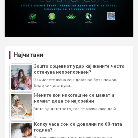
Најчитани
Зошто срцевиот удар кај жените често
останува непрепознаен?
Замислете жена која доаѓа во брза помош
бидејќи чувствува…
Жените кои никогаш не се мажат и
немаат деца се најсреќни
Уште од детството, таа се мажи како да ѝ…
Колку часа сон се доволни по 60-тата
година?
За тоа дека квалитетниот сон е еден од