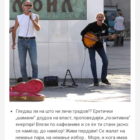
Гледаш ли на што ни личи градов!? Еретички
„шамани“ дојдоа на власт, проповедајќи „позитивна“
енергија! Влези по кафеаниве и се ќе ти стане јасно:
се намќор, до намќор! Живи пердуви! Се жалат на
немање пари, на немање избор… Море, и кога имаа