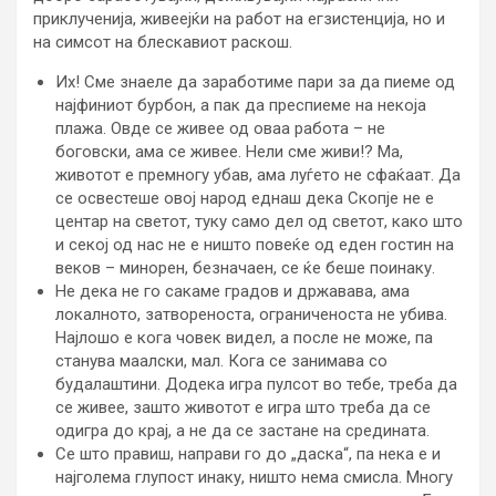
приклученија, живеејќи на работ на егзистенција, но и
на симсот на блескавиот раскош.
Их! Сме знаеле да заработиме пари за да пиеме од
најфиниот бурбон, а пак да преспиеме на некоја
плажа. Овде се живее од оваа работа – не
боговски, ама се живее. Нели сме живи!? Ма,
животот е премногу убав, ама луѓето не сфаќаат. Да
се освестеше овој народ еднаш дека Скопје не е
центар на светот, туку само дел од светот, како што
и секој од нас не е ништо повеќе од еден гостин на
веков – минорен, безначаен, се ќе беше поинаку.
Не дека не го сакаме градов и државава, ама
локалното, затвореноста, ограниченоста не убива.
Најлошо е кога човек видел, а после не може, па
станува маалски, мал. Кога се занимава со
будалаштини. Додека игра пулсот во тебе, треба да
се живее, зашто животот е игра што треба да се
одигра до крај, а не да се застане на средината.
Се што правиш, направи го до „даска“, па нека е и
најголема глупост инаку, ништо нема смисла. Многу