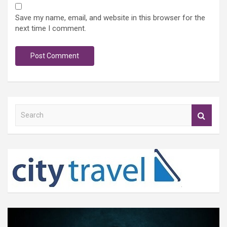
Save my name, email, and website in this browser for the
next time I comment.
S
e
a
r
c
h