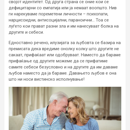
својот идентитет. Од друга страна се оние кои се
дефицитарни со емпатија или ја немаат воопшто. Нив
ги нарекуваме пореметени личности – психопати,
нарцисоидни, антисоцијални, параноични… Тоа се
луѓето кои прават разни зла и им нанесуваат болка на
другите и себеси.
Едноставно речено, илузијата за љубовта се базира на
премисата дека вредиме онолку колку што другите не
сакаат, прифаќаат или одобруваат. Наместо да бараме
прифаќање од другите можеме да се прифатиме
самите себеси безусловно и на другите да им даваме
љубов наместо да ја бараме. Давањето љубов е она
што ни носи вистинско исполнување!