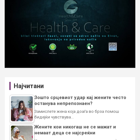
Најчитани
Зошто срцевиот удар кај жените често
останува непрепознаен?
Замислете жена која доаѓа во брза помош
бидејќи чувствува…
Жените кои никогаш не се мажат и
немаат деца се најсреќни