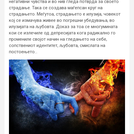
негативни чувства и во нив гледа потврда за своето
страдање. Така се создава маѓепсан круг на
страдањето. Меѓутоа, страдањето е илузија, човекот
кој се измачува живее во погрешни убедувања, во
илузијата на љубовта. Доказ за тоа се многумината
кои се излечиле од депресијата кога радикално го
промениле својот начин на гледањето на себе,
сопствениот идентитет, љубовта, смислата на
постоењето…