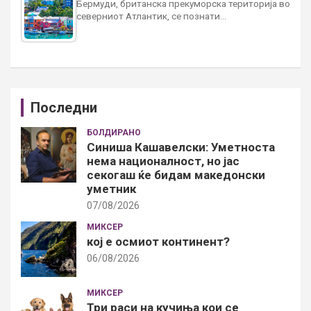
Бермуди, британска прекуморска територија во
северниот Атлантик, се познати…
Последни
БОЛДИРАНО
Синиша Кашавелски: Уметноста
нема националност, но јас
секогаш ќе бидам македонски
уметник
07/08/2026
МИКСЕР
кој е осмиот континент?
06/08/2026
МИКСЕР
Три раси на кучиња кои се