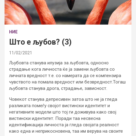
НИЕ
Што е љубов? (3)
11/02/2021
Љубовта станува илузија за љубовта, односно
страдање кога личноста ќе ја замени љубовта со
личната вредност т.е. со намерата да се компензира
чувството на помала вредност или безвредност.Тогаш
љубовта станува дрога, страдање, зависност.
Човекот станува депресивен затоа што не ја гледа
разликата помеѓу својот вистински идентитет и
негативните модели што тој ги доживува како свој
вистински идентитет. Поради таа несвесна
идентификација личноста ја гледа својата реалност
како една и неприкосновена, таа им верува на своите