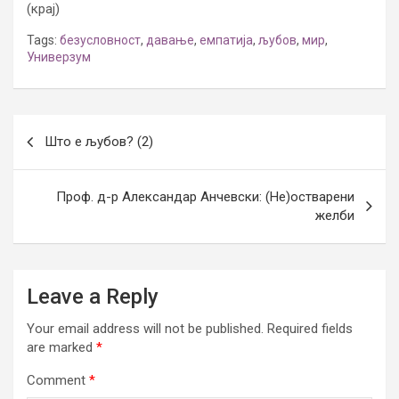
(крај)
Tags:
безусловност
,
давање
,
емпатија
,
љубов
,
мир
,
Универзум
Post
Што е љубов? (2)
navigation
Проф. д-р Александар Анчевски: (Не)остварени
желби
Leave a Reply
Your email address will not be published.
Required fields
are marked
*
Comment
*