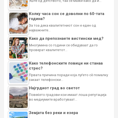
Уште од детството, таа се мажи како да ѝ…
Колку часа сон се доволни по 60-тата
година?
За тоа дека квалитетниот сон е еден од
најважните…
Како да препознаете вистински мед?
Многумина со години се обидуваат да го
проверат квалитетот…
Како телефонските повици ни станаа
стрес?
Првата причина поради која луѓето сè помалку
сакаат телефонски…
Најгрдиот град во светот
Повеќето градови кои имаат лоша репутација
во медиумите вработуваат…
Земјата без реки и езера