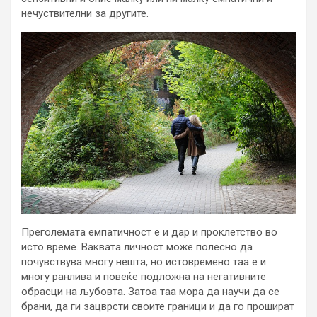
нечуствителни за другите.
Преголемата емпатичност е и дар и проклетство во
исто време. Ваквата личност може полесно да
почувствува многу нешта, но истовремено таа е и
многу ранлива и повеќе подложна на негативните
обрасци на љубовта. Затоа таа мора да научи да се
брани, да ги зацврсти своите граници и да го прошират