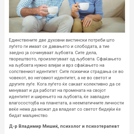
Единствените две духовни вистински потреби што
луѓето ги имаат се давањето и слободата, а тие
заедно ја сочинуваат љубовта. Сите дела,
творештвото, произлегуваат од љубовта. Сфаќањето
на љубовта нужно влијае и врз сфаќањето на
сопствениот идентитет. Сите психички страдања се во
човекот, во неговиот идентитет, а не во светот и
другите луѓе. Кога луѓето ќе сакаат колективно да се
менуваат и да работат на промената на својот
идентитет и ширењето на љубовта, ќе завладее
влагосостојба на планетата, а неемпатичните личности
веќе нема да можат да владеат со светот бидејќи ќе
бидат малцинство.
Д-р Владимир Мишиќ, психолог и психотерапевт