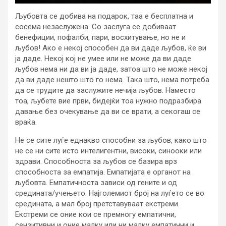
Љубовта се добива на подарок, таа е бесплатна и
сосема незаслужена. Со заслуга се добиваат
бенефиции, пофалби, пари, восхитување, но не и
љубов! Ако е некој способен да ви даде љубов, ќе ви
ја даде. Некој кој не умее или не може да ви даде
љубов нема ни да ви ја даде, затоа што не може некој
да ви даде нешто што го нема. Така што, нема потреба
да се трудите да заслужите нечија љубов. Наместо
тоа, љубете вие први, бидејќи тоа нужно подразбира
давање без очекување да ви се врати, а секогаш се
враќа.
Не се сите луѓе еднакво способни за љубов, како што
не се ни сите исто интелигентни, високи, синооки или
здрави. Способноста за љубов се базира врз
способноста за емпатија. Емпатијата е органот на
љубовта. Емпатичноста зависи од гените и од
средината/учењето. Најголемиот број на луѓето се во
средината, а мал број претставуваат екстреми.
Екстреми се оние кои се премногу емпатични,
сензитивни и оние малку или ни малку емпатични и