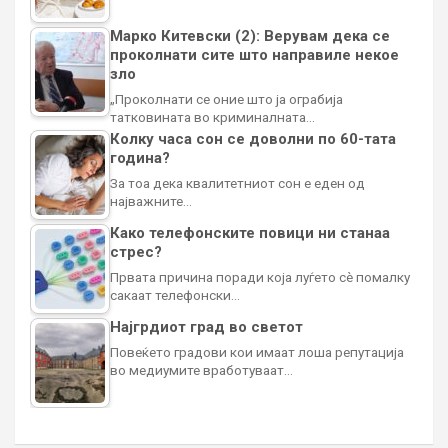
Марко Китевски (2): Верувам дека се
проколнати сите што направиле некое
зло
„Проколнати се оние што ја ограбија
татковината во криминалната…
Колку часа сон се доволни по 60-тата
година?
За тоа дека квалитетниот сон е еден од
најважните…
Како телефонските повици ни станаа
стрес?
Првата причина поради која луѓето сè помалку
сакаат телефонски…
Најгрдиот град во светот
Повеќето градови кои имаат лоша репутација
во медиумите вработуваат…