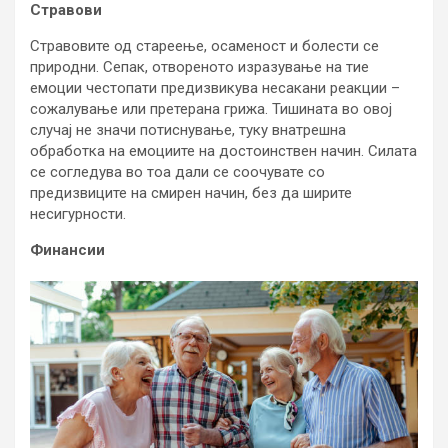
Стравови
Стравовите од стареење, осаменост и болести се
природни. Сепак, отвореното изразување на тие
емоции честопати предизвикува несакани реакции –
сожалување или претерана грижа. Тишината во овој
случај не значи потиснување, туку внатрешна
обработка на емоциите на достоинствен начин. Силата
се согледува во тоа дали се соочувате со
предизвиците на смирен начин, без да ширите
несигурности.
Финансии