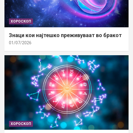
ХОРОСКОП
Знаци кои најтешко преживуваат во бракот
01/07/2026
ХОРОСКОП