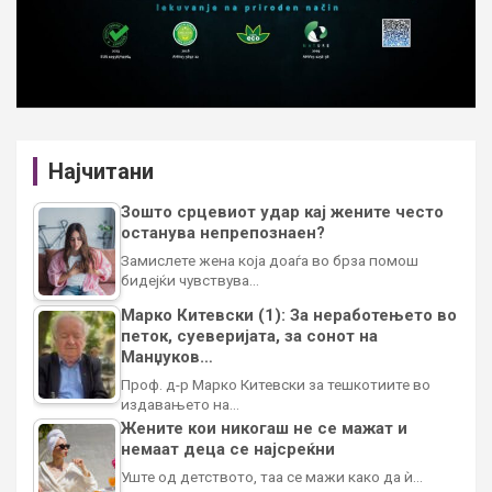
Најчитани
Зошто срцевиот удар кај жените често
останува непрепознаен?
Замислете жена која доаѓа во брза помош
бидејќи чувствува…
Марко Китевски (1): За неработењето во
петок, суеверијата, за сонот на
Манџуков…
Проф. д-р Марко Китевски за тешкотиите во
издавањето на…
Жените кои никогаш не се мажат и
немаат деца се најсреќни
Уште од детството, таа се мажи како да ѝ…