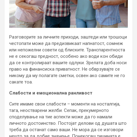
Разговорите за личните приходи, заштеди или трошоци
честопати може да предизвикаат напнатост, сомнеж
или непожелни совети од блиските. Транспарентноста
не е секогаш предност, особено ако води кон обиди
да се контролираат вашите одлуки. Зрелата доба носи
право на финансиска приватност. Не обврзувајте се
никому да му полагате сметки, освен ако самите не го
сакате тоа.
Слабости и емоционална ранливост
Сите имаме свои слабости – моменти на носталгија,
тага, неостварени желби. Сепак, прекумерното
споделување на тие аспекти може да го намали
личното достоинство. Постојат делови од душата што
треба да останат само ваши. Не мора да се изговори
нешто за да добие значење. Понекогаш тишината е