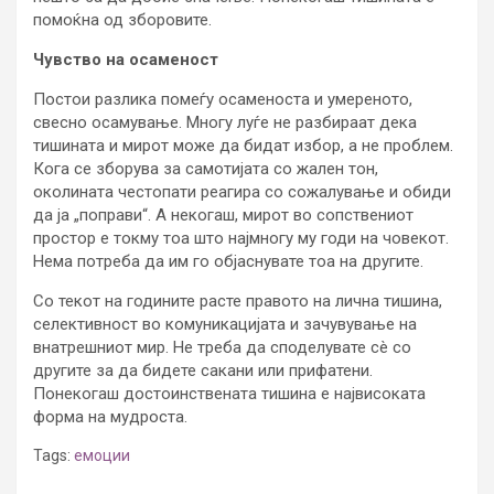
помоќна од зборовите.
Чувство на осаменост
Постои разлика помеѓу осаменоста и умереното,
свесно осамување. Многу луѓе не разбираат дека
тишината и мирот може да бидат избор, а не проблем.
Кога се зборува за самотијата со жален тон,
околината честопати реагира со сожалување и обиди
да ја „поправи“. А некогаш, мирот во сопствениот
простор е токму тоа што најмногу му годи на човекот.
Нема потреба да им го објаснувате тоа на другите.
Со текот на годините расте правото на лична тишина,
селективност во комуникацијата и зачувување на
внатрешниот мир. Не треба да споделувате сè со
другите за да бидете сакани или прифатени.
Понекогаш достоинствената тишина е највисоката
форма на мудроста.
Tags:
емоции