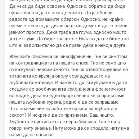
Да чека да биде освоена. Односно, обратно да биде
проактивна и да го заведе мажот. Да ја обнови
радоста од домашните обврски. Односно, не: крајно
време е жената да дигне раце од домот и да го освои
јавниот простор. Дека треба да глуми, односно ништо
да не глуми. Да биде тоа што е. Никако да не биде тоа
што е, задолжително да се прави дека е некоја друга …
Женските списанија се шизофренични. Тие се симптом
на контрадикцијата на нашата епоха. Тие не само што
го кажуваат невозможното, тие се отелотворување на
тоталната конфузија околу совладувањето на
љубовната материја. И наместо да ги купуваме и да ги
следиме со вообичаената секојдневна френетичност,
во надеж дека во еден број конечно ќе ја прочитаме
нашата љубовна еурека, редно е да се запрашаме:
Што знаеме ние за работите врзани за љубовта и
сексот? И искрено да си признаеме: Баш ништо.
Љубовта е вистина која е неразбирлива. Тоа е ниту
говор, ниту знаење. Ниту може да се сподели, ниту има
начин да се спознае.