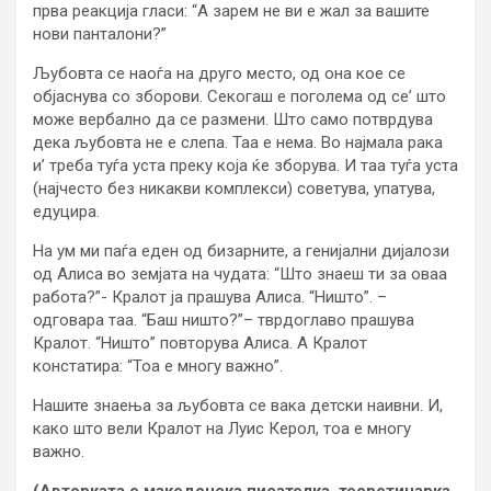
прва реакција гласи: “А зарем не ви е жал за вашите
нови панталони?”
Љубовта се наоѓа на друго место, од она кое се
објаснува со зборови. Секогаш е поголема од се’ што
може вербално да се размени. Што само потврдува
дека љубовта не е слепа. Таа е нема. Во најмала рака
и’ треба туѓа уста преку која ќе зборува. И таа туѓа уста
(најчесто без никакви комплекси) советува, упатува,
едуцира.
На ум ми паѓа еден од бизарните, а генијални дијалози
од Алиса во земјата на чудата: “Што знаеш ти за оваа
работа?”- Кралот ја прашува Алиса. “Ништо”. –
одговара таа. “Баш ништо?”– тврдоглаво прашува
Кралот. “Ништо” повторува Алиса. А Кралот
констатира: “Тоа е многу важно”.
Нашите знаења за љубовта се вака детски наивни. И,
како што вели Кралот на Луис Керол, тоа е многу
важно.
(Авторката е македонска писателка, теоретичарка