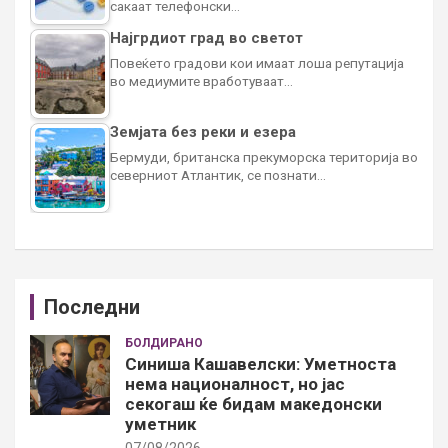
сакаат телефонски…
Најгрдиот град во светот
Повеќето градови кои имаат лоша репутација
во медиумите вработуваат…
Земјата без реки и езера
Бермуди, британска прекуморска територија во
северниот Атлантик, се познати…
Последни
БОЛДИРАНО
Синиша Кашавелски: Уметноста
нема националност, но јас
секогаш ќе бидам македонски
уметник