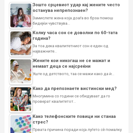
Зошто срцевиот удар кај жените често
останува непрепознаен?
Замислете жена која доаѓа во брза помош
бидејќи чувствува…
Колку часа сон се доволни по 60-тата
година?
За тоа дека квалитетниот сон е еден од
најважните…
Жените кои никогаш не се мажат и
немаат деца се најсреќни
Уште од детството, таа се мажи како да ѝ…
Како да препознаете вистински мед?
Многумина со години се обидуваат да го
проверат квалитетот…
Како телефонските повици ни станаа
стрес?
Првата причина поради која луѓето сè помалку