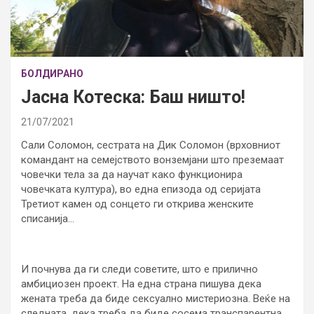
БОЛДИРАНО
Јасна Котеска: Баш ништо!
21/07/2021
Сали Соломон, сестрата на Дик Соломон (врховниот
командант на семејството вонземјани што преземаат
човечки тела за да научат како функционира
човечката култура), во една епизода од серијата
Третиот камен од сонцето ги открива женските
списанија…
И почнува да ги следи советите, што е прилично
амбициозен проект. На една страна пишува дека
жената треба да биде сексуално мистериозна. Веќе на
следната, дека треба да биде сосема транспарентна.