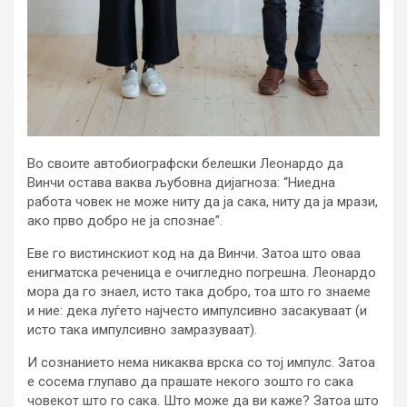
Во своите автобиографски белешки Леонардо да
Винчи остава ваква љубовна дијагноза: “Ниедна
работа човек не може ниту да ја сака, ниту да ја мрази,
ако прво добро не ја спознае”.
Еве го вистинскиот код на да Винчи. Затоа што оваа
енигматска реченица е очигледно погрешна. Леонардо
мора да го знаел, исто така добро, тоа што го знаеме
и ние: дека луѓето најчесто импулсивно засакуваат (и
исто така импулсивно замразуваат).
И сознанието нема никаква врска со тој импулс. Затоа
е сосема глупаво да прашате некого зошто го сака
човекот што го сака. Што може да ви каже? Затоа што