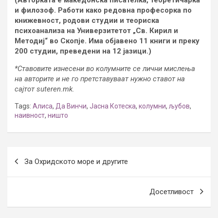
и филозоф. Работи како редовна професорка по
книжевност, родови студии и теориска
психоанализа на Универзитетот „Св. Кирил и
Методиј“ во Скопје. Има објавено 11 книги и преку
200 студии, преведени на 12 јазици.)
*Ставовите изнесени во колумните се лични мислења
на авторите и не го претставуваат нужно ставот на
сајтот suteren.mk.
Tags:
Алиса
,
Да Винчи
,
Јасна Котеска
,
колумни
,
љубов
,
наивност
,
ништо
Post
За Охридското море и другите
navigation
Досетливост