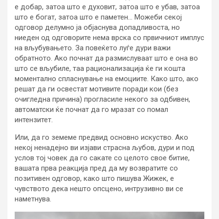
е добар, затоа што е духовит, затоа што е убав, затоа
што е богат, затоа што е паметен… Можеби секој
одговор делумно ја објаснува допадливоста, но
ниеден од одговорите нема врска со првичниот имплус
на вљубувањето. За повеќето луѓе дури важи
обратното. Ако почнат да размислуваат што е она во
што се вљубиле, таа рационализација ќе ги кошта
моментално спласнување на емоциите. Како што, ако
решат да ги освестат мотивите поради кои (без
очигледна причина) прогласиле некого за одбивен,
автоматски ќе почнат да го мразат со помал
интензитет.
Или, да го земеме предвид основно искуство. Ако
некој ненадејно ви изјави страсна љубов, дури и под
услов тој човек да го сакате со целото свое битие,
вашата прва реакција пред да му возвратите со
позитивен одговор, како што пишува Жижек, е
чувството дека нешто опсцено, интрузивно ви се
наметнува.