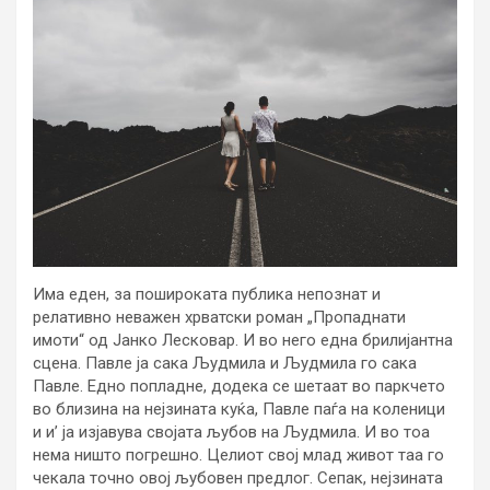
Има еден, за пошироката публика непознат и
релативно неважен хрватски роман „Пропаднати
имоти“ од Јанко Лесковар. И во него една брилијантна
сцена. Павле ја сака Људмила и Људмила го сака
Павле. Едно попладне, додека се шетаат во паркчето
во близина на нејзината куќа, Павле паѓа на коленици
и и’ ја изјавува својата љубов на Људмила. И во тоа
нема ништо погрешно. Целиот свој млад живот таа го
чекала точно овој љубовен предлог. Сепак, нејзината