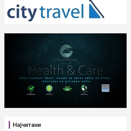
c
h
Најчитани