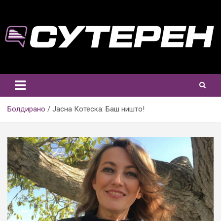
Skip
to
content
Болдирано
Јасна Котеска: Баш ништо!