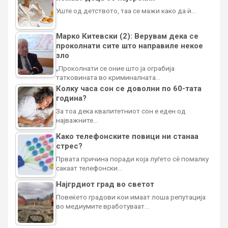
Уште од детството, таа се мажи како да ѝ…
Марко Китевски (2): Верувам дека се
проколнати сите што направиле некое
зло
„Проколнати се оние што ја ограбија
татковината во криминалната…
Колку часа сон се доволни по 60-тата
година?
За тоа дека квалитетниот сон е еден од
најважните…
Како телефонските повици ни станаа
стрес?
Првата причина поради која луѓето сè помалку
сакаат телефонски…
Најгрдиот град во светот
Повеќето градови кои имаат лоша репутација
во медиумите вработуваат…