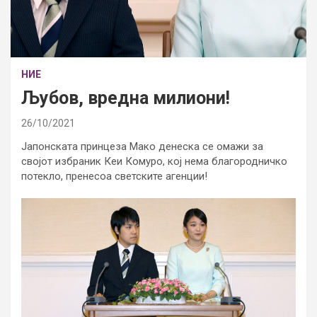
НИЕ
Љубов, вредна милиони!
26/10/2021
Јапонската принцеза Мако денеска се омажи за
својот избраник Кеи Комуро, кој нема благородничко
потекло, пренесоа светските агенции!