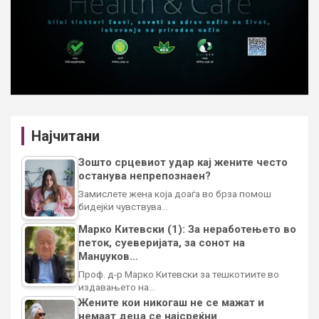
Најчитани
Зошто срцевиот удар кај жените често
останува непрепознаен?
Замислете жена која доаѓа во брза помош
бидејќи чувствува…
Марко Китевски (1): За неработењето во
петок, суеверијата, за сонот на
Манџуков…
Проф. д-р Марко Китевски за тешкотиите во
издавањето на…
Жените кои никогаш не се мажат и
немаат деца се најсреќни