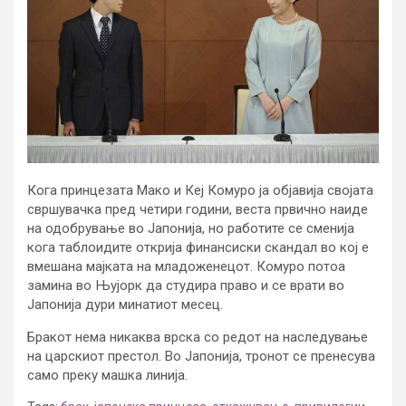
Кога принцезата Мако и Кеј Комуро ја објавија својата
свршувачка пред четири години, веста првично наиде
на одобрување во Јапонија, но работите се сменија
кога таблоидите открија финансиски скандал во кој е
вмешана мајката на младоженецот. Комуро потоа
замина во Њујорк да студира право и се врати во
Јапонија дури минатиот месец.
Бракот нема никаква врска со редот на наследување
на царскиот престол. Во Јапонија, тронот се пренесува
само преку машка линија.