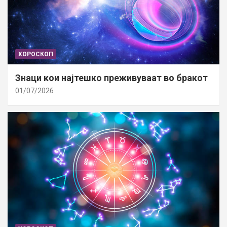
ХОРОСКОП
Знаци кои најтешко преживуваат во бракот
01/07/2026