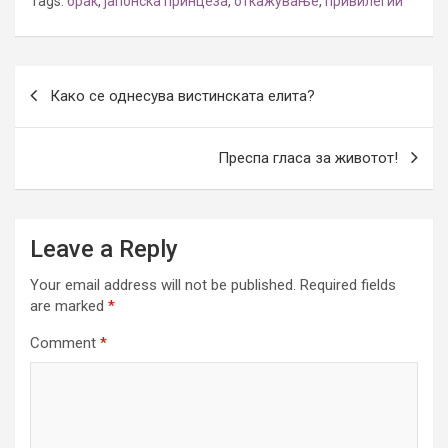
Tags:
брак
,
јапонска принцеза
,
откажување
,
привилегии
Post
Како се однесува вистинската елита?
navigation
Преспа гласа за животот!
Leave a Reply
Your email address will not be published.
Required fields
are marked
*
Comment
*