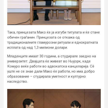
Така, принцезата Мако ќе ја изгуби титулата и ќе стане
обичен граѓанин. Принцезата се откажа од
традиционалните гламурозни ритуали и еднократната
исплата од над 1,3 милиони долари.
Младенците имаат 30 години, а студирале заедно на
универзитет. Двајцата ќе живеат во Њујорк, каде
Комуро веќе работи во адвокатска канцеларија. Сѐ
уште не се знае дали Мако ќе работи, но има добро
образование – студирала уметност и културно
наследство.