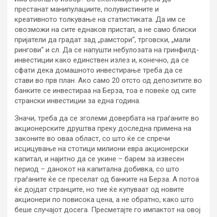
престанат манипулациите, полувистините и
креативното толкување на статистиката. Да им се
овозможи на сите еднаков пристап, а не само блиски
пријатели да градат зад „рамстори“, трговски, „мали
рингови“ и сл. Да се напушти небулозата на гринфилд-
инвестиции како единствен излез и, конечно, да се
сфати дека домашното инвестирање треба да се
стави во прв план. Ако само 20 отсто од депозитите во
банките се инвестираа на Берза, тоа е повеќе од сите
странски инвестиции за една година.
Значи, треба да се зголеми довербата на граѓаните во
акционерските друштва преку доследна примена на
законите во оваа област, со што ќе се спречи
исцицување на стотици милиони евра акционерски
капитал, и најитно да се укине – барем за извесен
период – данокот на капитална добивка, со што
граѓаните ќе се преселат од банките на Берза. А потоа
ќе дојдат странците, но тие ќе купуваат од новите
акционери по повисока цена, а не обратно, како што
беше случајот досега. Пресметајте го импактот на овој