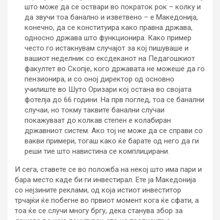
што може да се оствари во пократок рок – колку и
да звучи тоа банално и изветвено – е Македонија,
конечно, да се конституира како правна држава,
односно држава што функционира. Како пример
често го истакнувам случајот за кој пишуваше и
вашиот неделник со ексдеканот на Педагошкиот
факултет во Скопје, кого државата не можеше да го
пензионира, и со оној директор од основно
училиште во Шуто Оризари кој остана во својата
фотелја до 66 години. На прв поглед, тоа се банални
случаи, но токму таквите банални случаи
покажуваат до колкав степен е колабиран
државниот систем. Ако тој не може да се справи со
вакви примери, тогаш како ќе барате од него да ги
реши тие што навистина се комплицирани.
И сега, ставете се во положба на некој што има пари и
бара место каде би ги инвестирал. Ете ја Македонија
со нејзините реклами, од која истиот инвеститор
трчајќи ќе побегне во првиот момент кога ќе сфати, а
тоа ќе се случи многу бргу, дека станува збор за