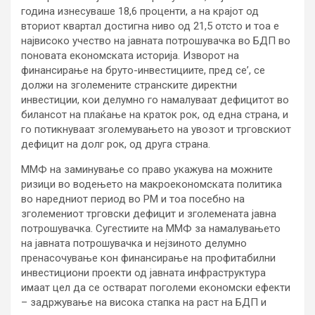
година изнесуваше 18,6 проценти, а на крајот од
вториот квартал достигна ниво од 21,5 отсто и тоа е
највисоко учество на јавната потрошувачка во БДП во
поновата економската историја. Изворот на
финансирање на бруто-инвестициите, пред се’, се
должи на зголемените странските директни
инвестиции, кои делумно го намалуваат дефицитот во
билансот на плаќање на краток рок, од една страна, и
го потикнуваат зголемувањето на увозот и трговскиот
дефицит на долг рок, од друга страна.
ММФ на заминување со право укажува на можните
ризици во водењето на макроекономската политика
во наредниот период во РМ и тоа посебно на
зголемениот трговски дефицит и зголемената јавна
потрошувачка. Сугестиите на ММФ за намалувањето
на јавната потрошувачка и нејзиното делумно
пренасочување кон финансирање на профитабилни
инвестициони проекти од јавната инфраструктура
имаат цел да се остварат поголеми економски ефекти
– задржување на висока стапка на раст на БДП и