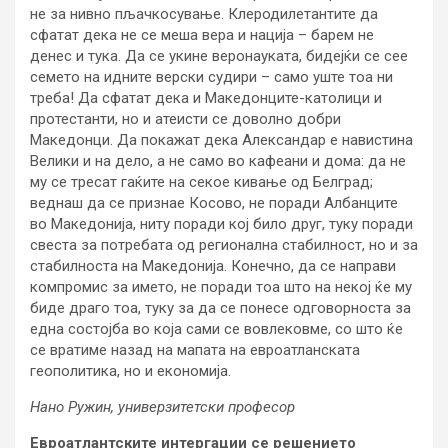
не за нивно пљачкосување. Клеродилетантите да
сфатат дека не се меша вера и нација – барем не
денес и тука. Да се укине веронауката, бидејќи се сее
семето на идните верски судири – само уште тоа ни
треба! Да сфатат дека и Македонците-католици и
протестанти, но и атеисти се доволно добри
Македонци. Да покажат дека Александар е навистина
Велики и на дело, а не само во кафеани и дома: да не
му се тресат гаќите на секое кивање од Белград;
веднаш да се признае Косово, не поради Албанците
во Македонија, ниту поради кој било друг, туку поради
свеста за потребата од регионална стабилност, но и за
стабилноста на Македонија. Конечно, да се направи
компромис за името, не поради тоа што на некој ќе му
биде драго тоа, туку за да се понесе одговорноста за
една состојба во која сами се вовлековме, со што ќе
се вратиме назад на мапата на евроатланската
геополитика, но и економија.
Нано Ружин, универзитетски професор
Евроатлантските интергации се решението