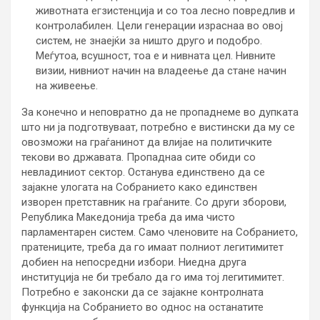
животната егзистенција и со тоа лесно повредлив и
контролабилен. Цели генерации израснаа во овој
систем, не знаејќи за ништо друго и подобро.
Меѓутоа, всушност, тоа е и нивната цел. Нивните
визии, нивниот начин на владеење да стане начин
на живеење.
За конечно и неповратно да не пропаднеме во дупката
што ни ја подготвуваат, потребно е вистински да му се
овозможи на граѓанинот да влијае на политичките
текови во државата. Пропаднаа сите обиди со
невладиниот сектор. Останува единствено да се
зајакне улогата на Собранието како единствен
изворен претставник на граѓаните. Со други зборови,
Република Македонија треба да има чисто
парламентарен систем. Само членовите на Собранието,
пратениците, треба да го имаат полниот легитимитет
добиен на непосредни избори. Ниедна друга
институција не би требало да го има тој легитимитет.
Потребно е законски да се зајакне контролната
функција на Собранието во однос на останатите