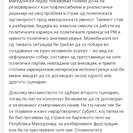
македонски лидер покажувал голема доза на
резервираност кон пофлексибилни и реалистички
решенија на овој проблем и страв од политичката
одговорност пред македонската јавност. Таквиот став
е разбирлив, бидејќи во извесна смисла се работи на
политичката кариера на политичките првенци на РМ и
нивното политичко анатемисување. Можеби излезот
од таквата ситуација би требал да се побара во
создавање на еден независен корпус – во вид на
неформален собир, составен од претставници на сите
политички партии, невладини организации, и првите
стотина највлијателни непартиски интелектуалци кои би
имале мандат да се договорат околу едното или
другото сценарио.
Доколку мнозинството го одбере второто сценарио,
тогаш по пат на консензус би можеле да се договорат
и за можниот компромисен назив. На тој начин тие би
се појавиле и како најодговорниот субјект, кој патем не
би бил прозиван од страна на бирачкото тело на
Република Македонија, за разбирливите фрустрации
кои би ги чувствувале сите ние. Споменатата