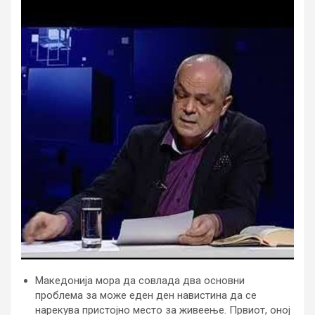
Македонија мора да совлада два основни
проблема за може еден ден навистина да се
нарекува пристојно место за живеење. Првиот, оној