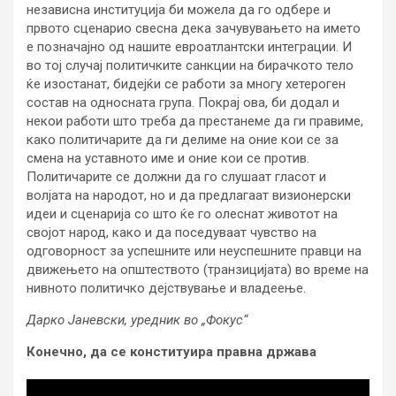
независна институција би можела да го одбере и
првото сценарио свесна дека зачувувањето на името
е позначајно од нашите евроатлантски интеграции. И
во тој случај политичките санкции на бирачкото тело
ќе изостанат, бидејќи се работи за многу хетероген
состав на односната група. Покрај ова, би додал и
некои работи што треба да престанеме да ги правиме,
како политичарите да ги делиме на оние кои се за
смена на уставното име и оние кои се против.
Политичарите се должни да го слушаат гласот и
волјата на народот, но и да предлагаат визионерски
идеи и сценарија со што ќе го олеснат животот на
својот народ, како и да поседуваат чувство на
одговорност за успешните или неуспешните правци на
движењето на општеството (транзицијата) во време на
нивното политичко дејствување и владеење.
Дарко Јаневски, уредник во „Фокус“
Конечно, да се конституира правна држава