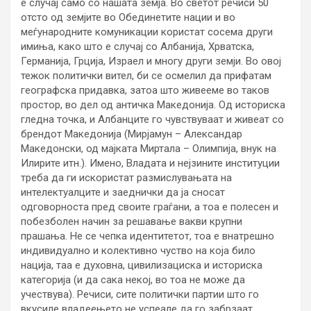
е случај само со нашата земја. Во светот речиси 50
отсто од земјите во Обединетите нации и во
меѓународните комуникации користат сосема други
имиња, како што е случај со Албанија, Хрватска,
Германија, Грција, Израел и многу други земји. Во овој
тежок политички вител, би се осмелил да прифатам
географска придавка, затоа што живееме во таков
простор, во дел од античка Македонија. Од историска
гледна точка, и Албанците го чувствуваат и живеат со
брендот Македонија (Мирјамун – Александар
Македонски, од мајката Миртала – Олимпија, внук на
Илирите итн.). Имено, Владата и нејзините институции
треба да ги искористат размислувањата на
интелектуалците и заеднички да ја сносат
одговорноста пред своите граѓани, а тоа е полесен и
побезболен начин за решавање вакви крупни
прашања. Не се чепка идентитетот, тоа е внатрешно
индивидуално и колективно чуство на која било
нација, таа е духовна, цивилизациска и историска
категорија (и да сака некој, во тоа не може да
учествува). Речиси, сите политички партии што го
вкусиле владеењето не успеале да го забрзаат