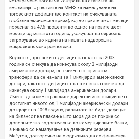
истовремено поголема контрола на стапката на
инфлација. Сугестиите на ММФ за намалување на
трговскиот дефицит (во контекст на очекуваната
глобална економска криза), кој во првите шест месеци
пораснал за 47,6 проценти во однос на првите шест
месеци од минатата година, укажуваат на сериозно
загрозување во иднина на нашата надворешна
макроекономска рамнотежа.
Всушност, трговскиот дефицит на крајот на 2008
година се очекува да изнесува околу 2 милијарди
американски долари, се очекува со приватни
трансфери да се намали за 1 милијарди американски
долари, така што дефицитот на тековната сметка да
изнесува околу 1 милијарда американски долари.
Имено, доколку странските директни инвестиции не го
достигнат нивото од 1 милијарди американски долари
до крајот на 2008 година, разликата ќе биде дефицит
на билансот на плаќање што мора да се покрие со
дополнително задолжување во комерцијалните банки,
а никако со намалување на девизните резерви.
Меѓутоа, долгорочно не е одржливо да се финансира