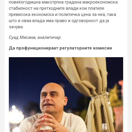
повеќегодишна макотрпна градена макроекономска
стабилност на претходните влади кои платиле
превисока економска и политичка цена за неа, така
што и оваа влада има право и одговорност да ја
зачува.
Суад Мисини, аналитичар
Да профункционираат регулаторните комисии