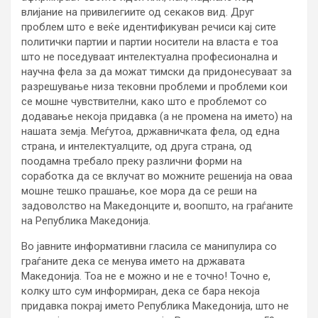
влијание на привилегиите од секаков вид. Друг
проблем што е веќе идентификуван речиси кај сите
политички партии и партии носители на власта е тоа
што не поседуваат интелектуална професионална и
научна фела за да можат тимски да придонесуваат за
разрешување низа тековни проблеми и проблеми кои
се мошне чувствителни, како што е проблемот со
додавање некоја придавка (а не промена на името) на
нашата земја. Меѓутоа, државничката фела, од една
страна, и интелектуалците, од друга страна, од
поодамна требало преку различни форми на
соработка да се вклучат во можните решенија на оваа
мошне тешко прашање, кое мора да се реши на
задоволство на Македонците и, воопшто, на граѓаните
на Република Македонија.
Во јавните информативни гласила се манипулира со
граѓаните дека се менува името на државата
Македонија. Тоа не е можно и не е точно! Точно е,
колку што сум информиран, дека се бара некоја
придавка покрај името Република Македонија, што не