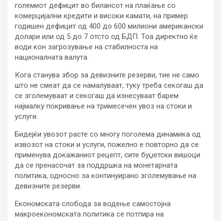
големиот дефицит во билансот на плаќање со
комерцијални кредити и високи камати, на пример
годишен дефицит од 400 до 600 милиони американски
долари или од 5 до 7 отсто од БДП. Тоа директно ќе
води кон загрозување на стабилноста на
националната валута.
Кога станува збор за девизните резерви, тие не само
што не смеат да се намалуваат, туку треба секогаш да
се зголемуваат и секогаш да изнесуваат барем
најмалку покривање на тримесечен увоз на стоки и
услуги.
Бидејќи увозот расте со многу поголема динамика од
извозот на стоки и услуги, пожелно е повторно да се
применува докажаниот рецепт, сите буџетски вишоци
да се пренасочат за поддршка на монетарната
политика, односно за континуирано зголемување на
девизните резерви.
Економската слобода за водење самостојна
макроекономската политика се потпира на