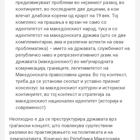
предизвикуваат проблеми во нејзиниот развој, во
континуитет, во последните две децении, а кои
влечат длабоки корени од крајот на 19 век. Тој
комплекс на прашања е врзан не само со
идентитетот на македонскиот народ, туку и со
идентитетот на македонската држава (што се две
комплементарни, ама и различни аспекти на оваа
проблематика) – името на државата, службениот на
републичко ниво и репрезентативниот јазик на
државата (македонскиот) во меѓународната
комуникација, границите, легитимитетот на
Македонската православна црква. Во тој контекст,
треба да се установи сеопшт и уставно признат
консензус за македонскиот културен и историски
континуитет, во тој контекст и стратегија за
македонскиот национален идентитет (историја и
современост).
Неопходно е да се преструктурира државата врз
граѓански концепт, што повлекува суштествени
разлики во практикувањето на политиката и на
демократијата. Конечно во Република Македонија