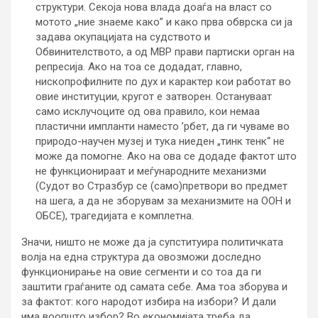
структури. Секоја нова влада доаѓа на власт со
мотото „ние знаеме како” и како прва обврска си ја
задава окупацијата на судството и
Обвинителството, а од МВР прави партиски орган на
репресија. Ако на тоа се додадат, главно,
нископрофилните по дух и карактер кои работат во
овие институции, кругот е затворен. Остануваат
само исклучоците од ова правило, кои немаа
пластични импланти наместо ’рбет, да ги чуваме во
природо-научен музеј и тука ниеден „тинк тенк“ не
може да помогне. Ако на ова се додаде фактот што
не функционираат и меѓународните механизми
(Судот во Стразбур се (само)претвори во предмет
на шега, а да не зборувам за механизмите на ООН и
ОБСЕ), трагедијата е комплетна.
Значи, ништо не може да ја супституира политичката
волја на една структура да овозможи доследно
функционирање на овие сегменти и со тоа да ги
заштити граѓаните од самата себе. Ама тоа зборува и
за фактот: кого народот избира на избори? И дали
има воопшто избор? Во економијата треба да