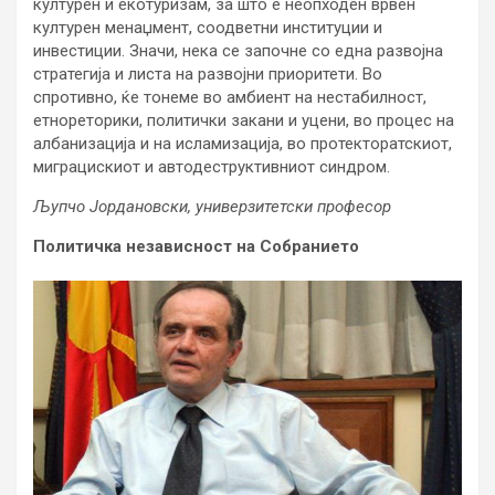
културен и екотуризам, за што е неопходен врвен
културен менаџмент, соодветни институции и
инвестиции. Значи, нека се започне со една развојна
стратегија и листа на развојни приоритети. Во
спротивно, ќе тонеме во амбиент на нестабилност,
етнореторики, политички закани и уцени, во процес на
албанизација и на исламизација, во протекторатскиот,
миграцискиот и автодеструктивниот синдром.
Љупчо Јордановски, универзитетски професор
Политичка независност на Собранието