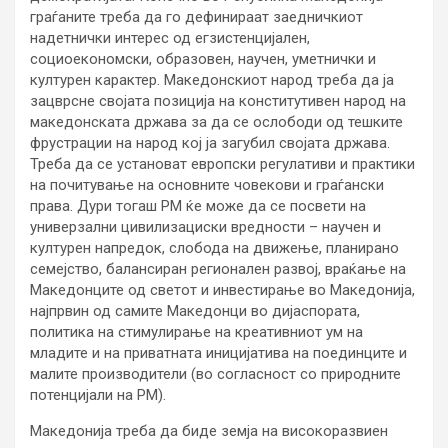
граѓаните треба да го дефинираат заедничкиот
надетнички интерес од егзистенцијален,
социоекономски, образовен, научен, уметнички и
културен карактер. Македонскиот народ треба да ја
зацврсне својата позиција на конститутивен народ на
македонската држава за да се ослободи од тешките
фрустрации на народ кој ја загубил својата држава.
Треба да се установат европски регулативи и практики
на почитување на основните човекови и граѓански
права. Дури тогаш РМ ќе може да се посвети на
универзални цивилизациски вредности – научен и
културен напредок, слобода на движење, планирано
семејство, балансиран регионален развој, враќање на
Македонците од светот и инвестирање во Македонија,
најпрвин од самите Македонци во дијаспората,
политика на стимулирање на креативниот ум на
младите и на приватната иницијатива на поединците и
малите производители (во согласност со природните
потенцијали на РМ).
Македонија треба да биде земја на високоразвиен