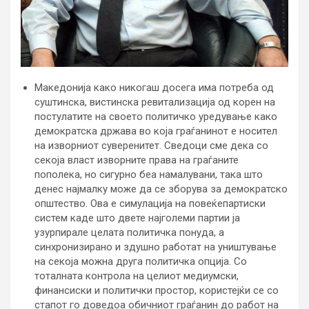
Македонија како никогаш досега има потреба од
суштинска, вистинска ревитализација од корен на
постулатите на своето политичко уредување како
демократска држава во која граѓанинот е носител
на изворниот суверенитет. Сведоци сме дека со
секоја власт изворните права на граѓаните
пополека, но сигурно беа намалувани, така што
денес најмалку може да се зборува за демократско
општество. Ова е симулација на повеќепартиски
систем каде што двете најголеми партии ја
узурпирале целата политичка понуда, а
синхронизирано и здушно работат на уништување
на секоја можна друга политичка опција. Со
тоталната контрола на целиот медиумски,
финансиски и политички простор, користејќи се со
стапот го доведоа обичниот граѓанин до работ на