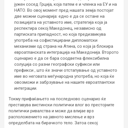
јужен сосед Грција, која патем е и членка на ЕУ и на
НАТО. Во овој момент пред нашата земја постојат
две можни сценарија: едно е да се остане на
позицијата на уставното име, стратегија која ја
респектира секој Македонец, независно од
партиската припадност, но која предизвикува
употреба на софистицирани дипломатски
механизми од страна на Атина, со која ја блокира
евроатланската интеграција на Македонија. Второто
сценарио е да се бара соодветна флексибилна
солуција со разни географски суфикси или
префикси , што ќе значи отстапување од уставното
име во неговата меѓународна употреба, но која ќе
овозможи и забрзување на нашите евроатлантски
интеграции.
Токму прифаќањето на последново сценарио ќе
преставува вистински политички влог во престојните
политички ривалства и може да влијае врз
расположението на јавното мислење и врз
определбата на бирачкото тело. Затоа секој