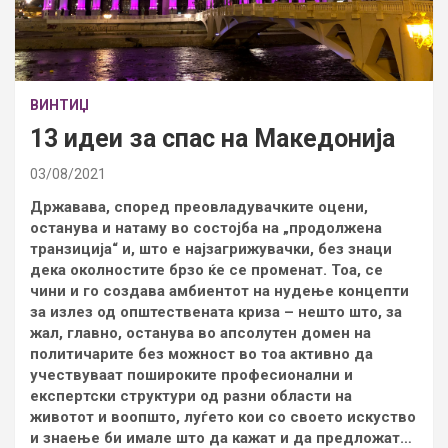
ВИНТИЏ
13 идеи за спас на Македонија
03/08/2021
Државава, според преовладувачките оцени,
останува и натаму во состојба на „продолжена
транзиција“ и, што е најзагрижувачки, без знаци
дека околностите брзо ќе се променат. Тоа, се
чини и го создава амбиентот на нудење концепти
за излез од општествената криза – нешто што, за
жал, главно, останува во апсолутен домен на
политичарите без можност во тоа активно да
учествуваат пошироките професионални и
експертски структури од разни области на
животот и воопшто, луѓето кои со своето искуство
и знаење би имале што да кажат и да предложат…