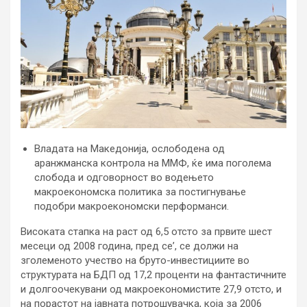
Владата на Македонија, ослободена од
аранжманска контрола на ММФ, ќе има поголема
слобода и одговорност во водењето
макроекономска политика за постигнување
подобри макроекономски перформанси.
Високата стапка на раст од 6,5 отсто за првите шест
месеци од 2008 година, пред се’, се должи на
зголеменото учество на бруто-инвестициите во
структурата на БДП од 17,2 проценти на фантастичните
и долгоочекувани од макроекономистите 27,9 отсто, и
на порастот на јавната потрошувачка, која за 2006