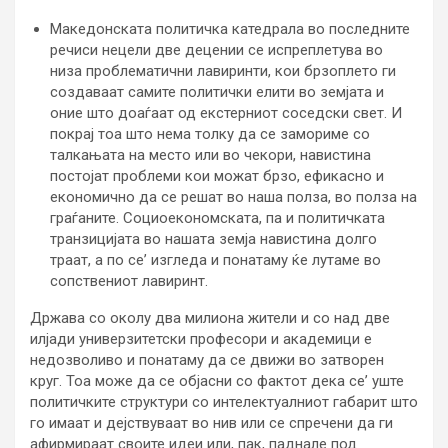
Македонската политичка катедрала во последните
речиси нецели две децении се испреплетува во
низа проблематични лавиринти, кои брзоплето ги
создаваат самите политички елити во земјата и
оние што доаѓаат од екстерниот соседски свет. И
покрај тоа што нема толку да се замориме со
талкањата на место или во чекори, навистина
постојат проблеми кои можат брзо, ефикасно и
економично да се решат во наша полза, во полза на
граѓаните. Социоекономската, па и политичката
транзицијата во нашата земја навистина долго
траат, а по се’ изгледа и понатаму ќе лутаме во
сопствениот лавиринт.
Држава со околу два милиона жители и со над две
илјади универзитетски професори и академици е
недозволиво и понатаму да се движи во затворен
круг. Тоа може да се објасни со фактот дека се’ уште
политичките структури со интелектуалниот габарит што
го имаат и дејствуваат во нив или се спречени да ги
афирмираат своите идеи или, пак, паднале под