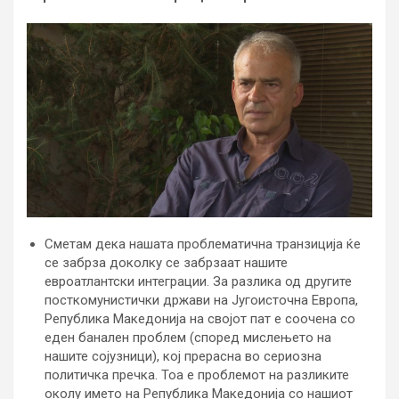
Сметам дека нашата проблематична транзиција ќе
се забрза доколку се забрзаат нашите
евроатлантски интеграции. За разлика од другите
посткомунистички држави на Југоисточна Европа,
Република Македонија на својот пат е соочена со
еден банален проблем (според мислењето на
нашите сојузници), кој прерасна во сериозна
политичка пречка. Тоа е проблемот на разликите
околу името на Република Македонија со нашиот