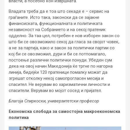
власти, а посебно кон извршната.
Владата треба да е тоа што секаде е – сервис на
граѓаните. Исто така, законски да се зајакне
финансиската, функционалната и политичката
независност на Собранието и на секој пратеник
одделно. За таа цел, потребен е нов изборен закон со
што би се овозможило секој да гласа за својот човек,
а не за партија, како и закон за политички партии со
кој би се овозможил, дури и би се потпомагало,
постоење различни политички понуди. Убеден сум
дека на овој начин Македонија ќе тргне по нагорна
линија, бидејќи 120 пратеници помалку можат да
згрешат отколку некој самопрогласен месија и
спасител. Не верувам во харизматични личности и
спасители. Верувам во мојот сосед и пријател.
Благоја Спиркоски, универзитетски професор
Економска слобода за самостојна макроекономска
политика