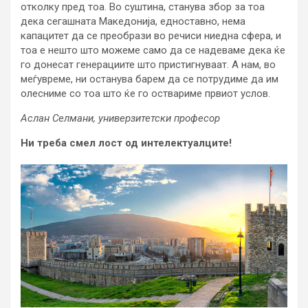
отколку пред тоа. Во суштина, станува збор за тоа
дека сегашната Македонија, едноставно, нема
капацитет да се преобрази во речиси ниедна сфера, и
тоа е нешто што можеме само да се надеваме дека ќе
го донесат генерациите што пристигнуваат. А нам, во
меѓувреме, ни останува барем да се потрудиме да им
олесниме со тоа што ќе го оствариме првиот услов.
Аслан Селмани, универзитетски професор
Ни треба смел лост од интелектуалците!