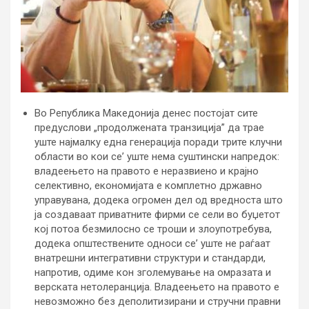
Во Република Македонија денес постојат сите
предуслови „продолжената транзиција” да трае
уште најмалку една генерација поради трите клучни
области во кои се’ уште нема суштински напредок:
владеењето на правото е неразвиено и крајно
селективно, економијата е комплетно државно
управувана, додека огромен дел од вредноста што
ја создаваат приватните фирми се сели во буџетот
кој потоа безмилосно се троши и злоупотребува,
додека општествените односи се’ уште не раѓаат
внатрешни интегративни структури и стандарди,
напротив, одиме кон зголемување на омразата и
верската нетолеранција. Владеењето на правото е
невозможно без деполитизирани и стручни правни