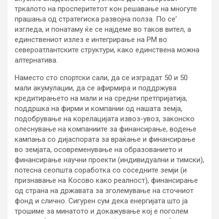
тркалото на просперитетот кон решавање на многуте
прашања од стратегиска развојна полза. По се’
изгледа, и понатаму ќе се најдеме во таков вител, а
единствениот излез е интегрирање на РМ во
североатлантските структури, како единствена можна
алтернатива.
Наместо сто спортски сали, да се изградат 50 и 50
мали акумулации, да се афирмира и поддржува
кредитирањето на мали и на средни претпријатија,
поддршка на фирми и компании од нашата земја,
подобрување на корелацијата извоз-увоз, законско
олеснување на компаниите за финансирање, водење
кампања со дијаспората за враќање и финансирање
во земјата, осовременување на образованието и
финансирање научни проекти (индивидуални и тимски),
потесна сеопшта соработка со соседните земји (и
признавање на Косово како реалност), финансирање
од страна на државата за зголемување на сточниот
фонд и слично. Сигурен сум дека енергијата што ја
трошиме за минатото и докажување кој е поголем