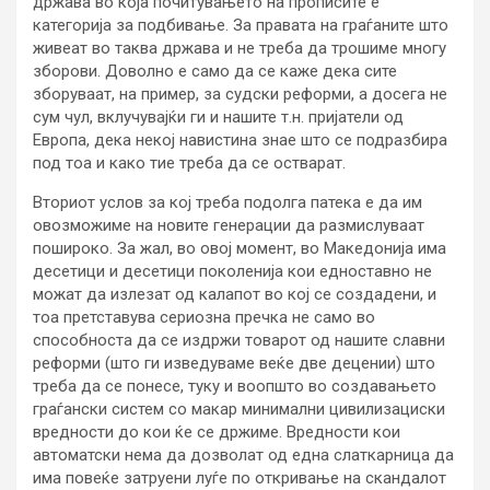
држава во која почитувањето на прописите е
категорија за подбивање. За правата на граѓаните што
живеат во таква држава и не треба да трошиме многу
зборови. Доволно е само да се каже дека сите
зборуваат, на пример, за судски реформи, а досега не
сум чул, вклучувајќи ги и нашите т.н. пријатели од
Европа, дека некој навистина знае што се подразбира
под тоа и како тие треба да се остварат.
Вториот услов за кој треба подолга патека е да им
овозможиме на новите генерации да размислуваат
пошироко. За жал, во овој момент, во Македонија има
десетици и десетици поколенија кои едноставно не
можат да излезат од калапот во кој се создадени, и
тоа претставува сериозна пречка не само во
способноста да се издржи товарот од нашите славни
реформи (што ги изведуваме веќе две децении) што
треба да се понесе, туку и воопшто во создавањето
граѓански систем со макар минимални цивилизациски
вредности до кои ќе се држиме. Вредности кои
автоматски нема да дозволат од една слаткарница да
има повеќе затруени луѓе по откривање на скандалот