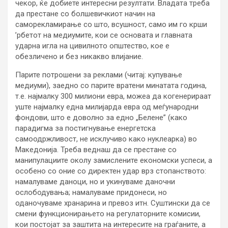
чекор, ќе добиете интересни резултати. Владата треба
да престане со болшевичкиот начин на
саморекламирање со што, всушност, само им го крши
’рбетот на медиумите, кои се основата и главната
ударна игла на цивилното општество, кое е
обезличено и без никакво влијание.
Парите потрошени за реклами (читај: купување
медиуми), заедно со парите вратени минатата година,
т.е. најмалку 300 милиони евра, можеа да когенерираат
уште најмалку една милијарда евра од меѓународни
фондови, што е доволно за едно „Белене” (како
парадигма за постигнување енергетска
самоодржливост, не исклучиво како нуклеарка) во
Македонија. Треба веднаш да се престане со
манипулациите околу замислените економски успеси, а
особено со оние со директен удар врз стопанството:
намалуваме даноци, но и укинуваме даночни
ослободувања; намалуваме придонеси, но
оданочуваме хранарина и превоз итн. Суштински да се
смени функционирањето на регулаторните комисии,
кои постојат за заштита на интересите на граѓаните, а