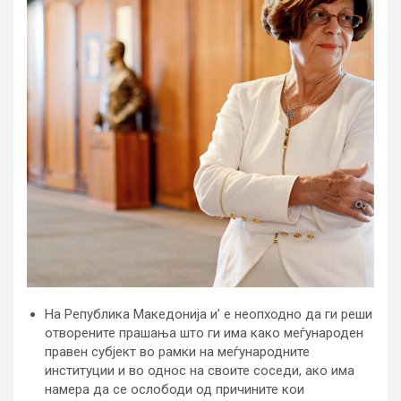
На Република Македонија и’ е неопходно да ги реши
отворените прашања што ги има како меѓународен
правен субјект во рамки на меѓународните
институции и во однос на своите соседи, ако има
намера да се ослободи од причините кои