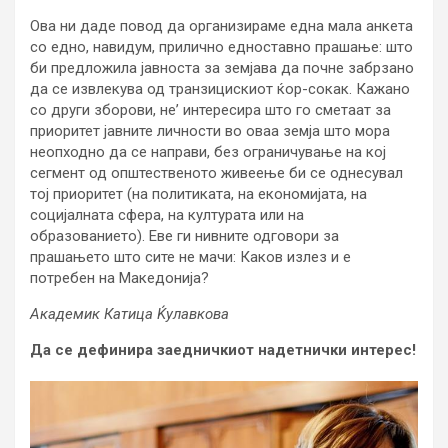
Ова ни даде повод да организираме една мала анкета
со едно, навидум, прилично едноставно прашање: што
би предложила јавноста за земјава да почне забрзано
да се извлекува од транзицискиот ќор-сокак. Кажано
со други зборови, не’ интересира што го сметаат за
приоритет јавните личности во оваа земја што мора
неопходно да се направи, без ограничување на кој
сегмент од општественото живеење би се однесувал
тој приоритет (на политиката, на економијата, на
социјалната сфера, на културата или на
образованието). Еве ги нивните одговори за
прашањето што сите не мачи: Каков излез и е
потребен на Македонија?
Академик Катица Ќулавкова
Да се дефинира заедничкиот надетнички интерес!