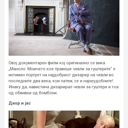
Овој документарен филм кој оригинално се вика
„Маноло: Момчето кое правеше чевли за гуштерите“ е
интимен портрет на најдобриот дизајнер на чевли во
последните два века, кои патем, се и најнеудобните!
Инаку да, навистина дизајнирал чевли за гуштери и тоа
од обвивки од бомбони.
Диор и јас