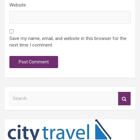
Website
Save my name, email, and website in this browser for the
next time I comment.
S
e
a
r
c
h