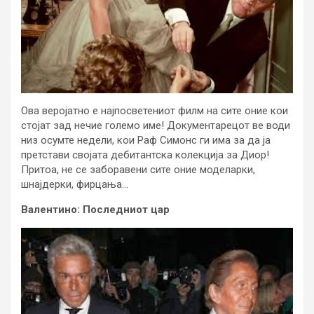
Ова веројатно е најпосветениот филм на сите оние кои
стојат зад нечие големо име! Документарецот ве води
низ осумте недели, кои Раф Симонс ги има за да ја
претстави својата дебитантска колекција за Диор!
Притоа, не се заборавени сите оние моделарки,
шнајдерки, фирцања…
Валентино: Последниот цар