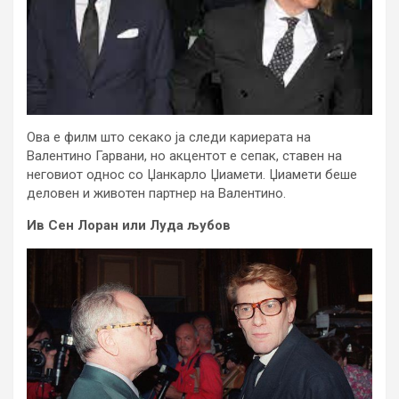
Ова е филм што секако ја следи кариерата на
Валентино Гарвани, но акцентот е сепак, ставен на
неговиот однос со Џанкарло Џиамети. Џиамети беше
деловен и животен партнер на Валентино.
Ив Сен Лоран или Луда љубов