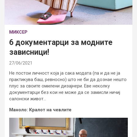
МИКСЕР
6 документарци за модните
зависници!
27/06/2021
Не постои личност која ја сака модата (па и да не ја
практикува баш, ревносно) што не би да дознае нешто
плус за своите омилени дизајнери. Еве неколку
документарци без кои не може да се замисли ничиј
салонски живот…
Маноло: Кралот на чевлите