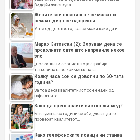
бидејќи чувствува…
Жените кои никогаш не се мажат и
немаат деца се најсреќни
Уште од детството, таа се мажи како да ѝ…
Марко Китевски (2): Верувам дека се
проколнати сите што направиле некое
зло
„Проколнати се оние што ја ограбија
татковината во криминалната…
Колку часа сон се доволни по 60-тата
година?
За тоа дека квалитетниот сон е еден од
најважните…
Како да препознаете вистински мед?
Многумина со години се обидуваат да го
проверат квалитетот…
Како телефонските повици ни станаа