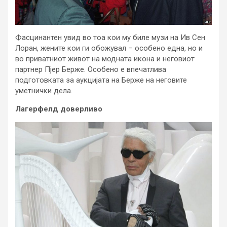
Фасцинантен увид во тоа кои му биле музи на Ив Сен
Лоран, жените кои ги обожувал – особено една, но и
во приватниот живот на модната икона и неговиот
партнер Пјер Берже. Особено е впечатлива
подготовката за аукцијата на Берже на неговите
уметнички дела.
Лагерфелд доверливо