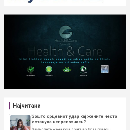
Најчитани
Зошто срцевиот удар кај жените често
останува непрепознаен?
Замислете жена која доаѓа во брза помош