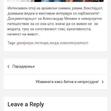
Интензивен спој на архивски снимки, ревии, бекстејџот,
домашни видеа и емотивни интервјуа со најблиските!
Документарецот за Александар Меквин е неверојатно
патешествие за се она што значи да се живее не за
модата, туку за сопствениот глас, креативноста,
начинот на живот…
Tags:
дизајнери
,
легенди
,
мода
,
хомосексуалност
Post
Парадирање
navigation
Убавината како битна и непресудна!
Leave a Reply