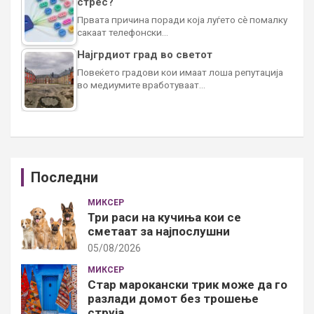
стрес?
Првата причина поради која луѓето сè помалку
сакаат телефонски…
Најгрдиот град во светот
Повеќето градови кои имаат лоша репутација
во медиумите вработуваат…
Последни
МИКСЕР
Три раси на кучиња кои се
сметаат за најпослушни
05/08/2026
МИКСЕР
Стар марокански трик може да го
разлади домот без трошење
струја