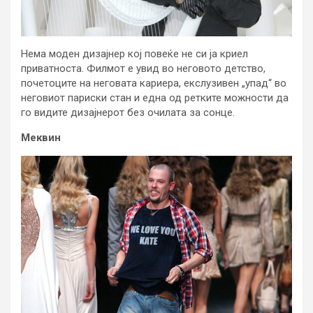
Нема моден дизајнер кој повеќе не си ја криел
приватноста. Филмот е увид во неговото детство,
почетоците на неговата кариера, екслузивен „упад“ во
неговиот париски стан и една од ретките можности да
го видите дизајнерот без очилата за сонце.
Меквин