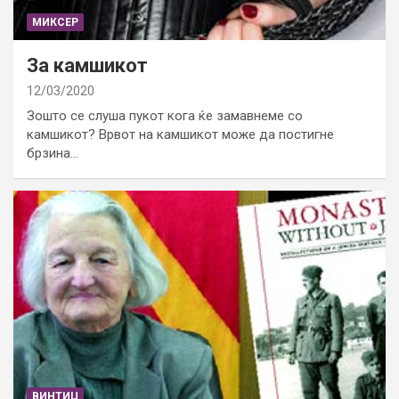
МИКСЕР
За камшикот
12/03/2020
Зошто се слуша пукот кога ќе замавнеме со
камшикот? Врвот на камшикот може да постигне
брзина…
ВИНТИЏ