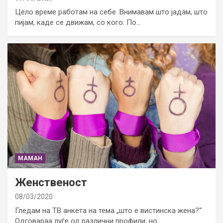
Цело време работам на себе. Внимавам што јадам, што
пијам, каде се движам, со кого. По…
МАМАН
Женственост
08/03/2020
Гледам на ТВ анкета на тема „што е вистинска жена?“
Одговараа луѓе од различни профили, но…