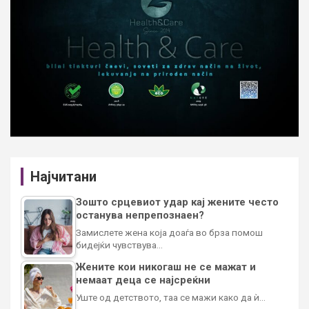
Најчитани
Зошто срцевиот удар кај жените често
останува непрепознаен?
Замислете жена која доаѓа во брза помош
бидејќи чувствува…
Жените кои никогаш не се мажат и
немаат деца се најсреќни
Уште од детството, таа се мажи како да ѝ…