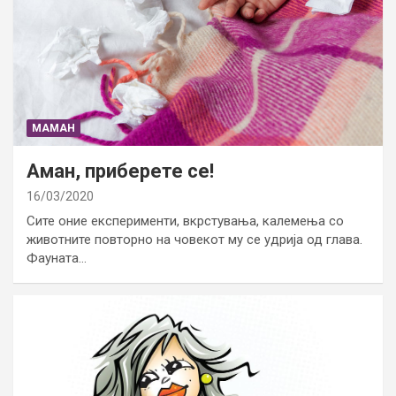
МАМАН
Аман, приберете се!
16/03/2020
Сите оние експерименти, вкрстувања, калемења со
животните повторно на човекот му се удрија од глава.
Фауната…