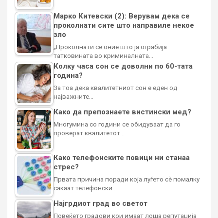
Марко Китевски (2): Верувам дека се
проколнати сите што направиле некое
зло
„Проколнати се оние што ја ограбија
татковината во криминалната…
Колку часа сон се доволни по 60-тата
година?
За тоа дека квалитетниот сон е еден од
најважните…
Како да препознаете вистински мед?
Многумина со години се обидуваат да го
проверат квалитетот…
Како телефонските повици ни станаа
стрес?
Првата причина поради која луѓето сè помалку
сакаат телефонски…
Најгрдиот град во светот
Повеќето градови кои имаат лоша репутација