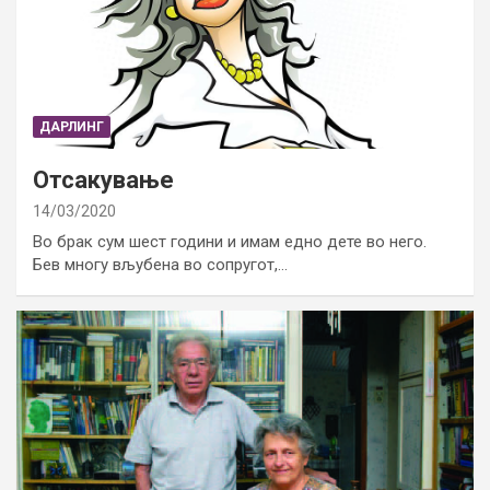
ДАРЛИНГ
Отсакување
14/03/2020
Во брак сум шест години и имам едно дете во него.
Бев многу вљубена во сопругот,…