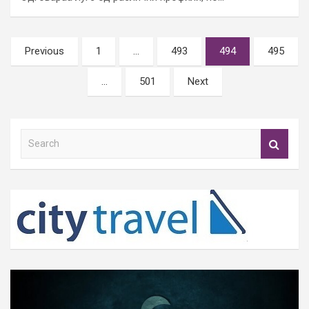
Posts
Previous
1
…
493
494
495
pagination
…
501
Next
S
e
a
r
c
h