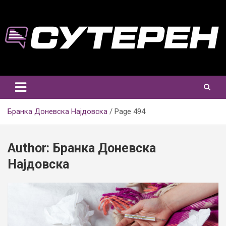
Skip
to
content
Бранка Доневска Најдовска
Page 494
Author:
Бранка Доневска
Најдовска