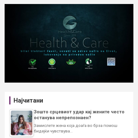
Најчитани
Зошто срцевиот удар кај жените често
останува непрепознаен?
Замислете жена која доаѓа во брза помош
бидејќи чувствува…