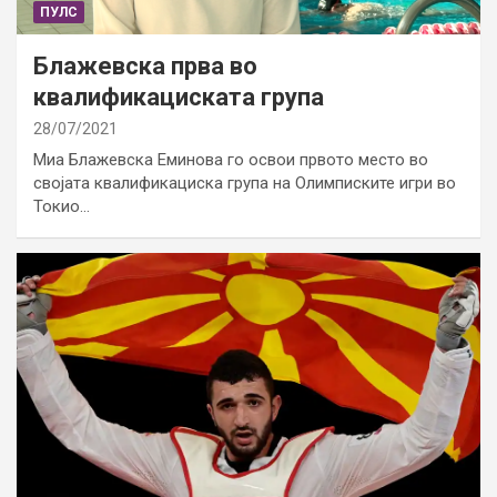
ПУЛС
Блажевска прва во
квалификациската група
28/07/2021
Миа Блажевска Еминова го освои првото место во
својата квалификациска група на Олимписките игри во
Токио…