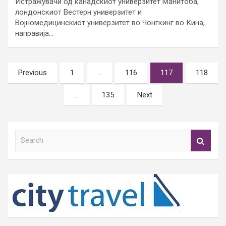
Истражувачи од канадскиот универзитет Манитоба,
лондонскиот Вестерн универзитет и
Војномедицинскиот универзитет во Чонгкинг во Кина,
направија…
Posts
Previous
1
…
116
117
118
pagination
…
135
Next
S
e
a
r
c
h