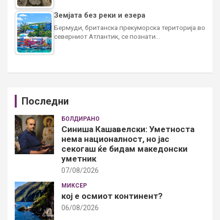
Земјата без реки и езера
Бермуди, британска прекуморска територија во
северниот Атлантик, се познати…
Последни
БОЛДИРАНО
Синиша Кашавелски: Уметноста
нема националност, но јас
секогаш ќе бидам македонски
уметник
07/08/2026
МИКСЕР
кој е осмиот континент?
06/08/2026