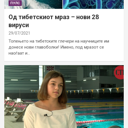
ПУЛС
Од тибетскиот мраз – нови 28
вируси
29/07/2021
Топењето на тибетските глечери на научниците им
донесе нови главоболки! Имено, под мразот се
наоѓаат и…