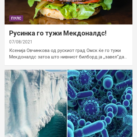
ПУЛС
Русинка го тужи Мекдоналдс!
07/08/2021
Ксенија Овчинкова од рускиот град Омск ќе го тужи
Мекдоналдс затоа што нивниот билборд ја „завел“да…