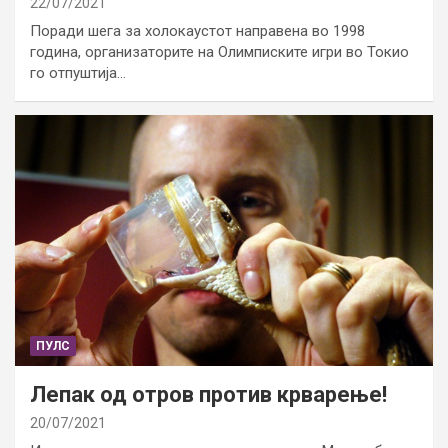
22/07/2021
Поради шега за холокаустот направена во 1998
година, организаторите на Олимписките игри во Токио
го отпуштија…
ПУЛС
Лепак од отров против крварење!
20/07/2021