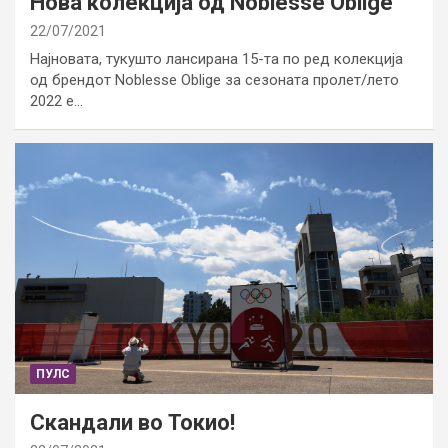
Нова колекција од Noblesse Oblige
22/07/2021
Најновата, тукушто лансирана 15-та по ред колекција
од брендот Noblesse Oblige за сезоната пролет/лето
2022 е…
ПУЛС
Скандали во Токио!