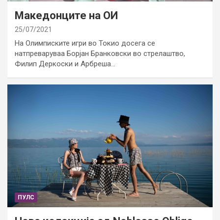
Македонците на ОИ
25/07/2021
На Олимписките игри во Токио досега се
натпреваруваа Борјан Бранковски во стрелаштво,
Филип Деркоски и Арбреша…
ПУЛС