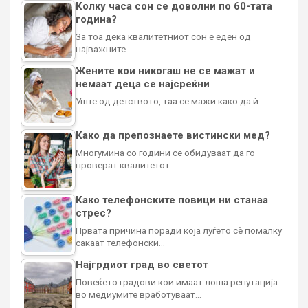
Колку часа сон се доволни по 60-тата
година?
За тоа дека квалитетниот сон е еден од
најважните…
Жените кои никогаш не се мажат и
немаат деца се најсреќни
Уште од детството, таа се мажи како да ѝ…
Како да препознаете вистински мед?
Многумина со години се обидуваат да го
проверат квалитетот…
Како телефонските повици ни станаа
стрес?
Првата причина поради која луѓето сè помалку
сакаат телефонски…
Најгрдиот град во светот
Повеќето градови кои имаат лоша репутација
во медиумите вработуваат…