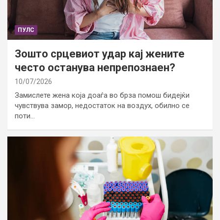
ПУЛС
Зошто срцевиот удар кај жените
често останува непрепознаен?
10/07/2026
Замислете жена која доаѓа во брза помош бидејќи
чувствува замор, недостаток на воздух, обилно се
поти…