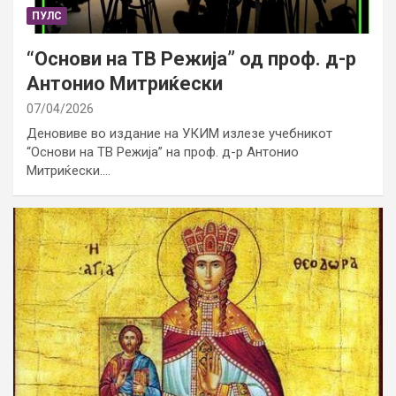
ПУЛС
“Основи на ТВ Режија” од проф. д-р
Антонио Митриќески
07/04/2026
Деновиве во издание на УКИМ излезе учебникот
“Основи на ТВ Режија” на проф. д-р Антонио
Митриќески.…