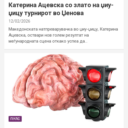
Катерина Ацевска со злато на џиу-
џицу турнирот во Џенова
12/02/2026
Македонската натпреварувачка во џиу-џицу, Катерина
Ацевска, оствари нов голем резултат на
меѓународната сцена откако успеа да…
ПУЛС