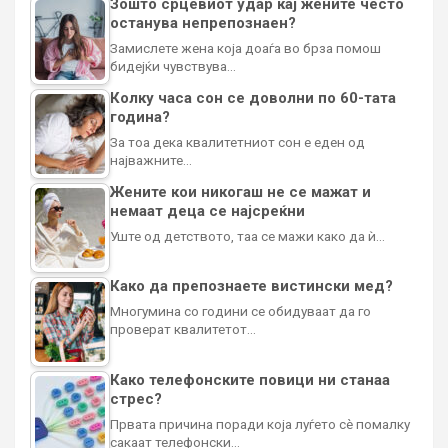
Зошто срцевиот удар кај жените често
останува непрепознаен?
Замислете жена која доаѓа во брза помош
бидејќи чувствува…
Колку часа сон се доволни по 60-тата
година?
За тоа дека квалитетниот сон е еден од
најважните…
Жените кои никогаш не се мажат и
немаат деца се најсреќни
Уште од детството, таа се мажи како да ѝ…
Како да препознаете вистински мед?
Многумина со години се обидуваат да го
проверат квалитетот…
Како телефонските повици ни станаа
стрес?
Првата причина поради која луѓето сè помалку
сакаат телефонски…