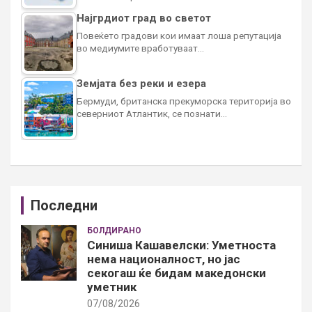
Најгрдиот град во светот
Повеќето градови кои имаат лоша репутација
во медиумите вработуваат…
Земјата без реки и езера
Бермуди, британска прекуморска територија во
северниот Атлантик, се познати…
Последни
БОЛДИРАНО
Синиша Кашавелски: Уметноста
нема националност, но јас
секогаш ќе бидам македонски
уметник
07/08/2026