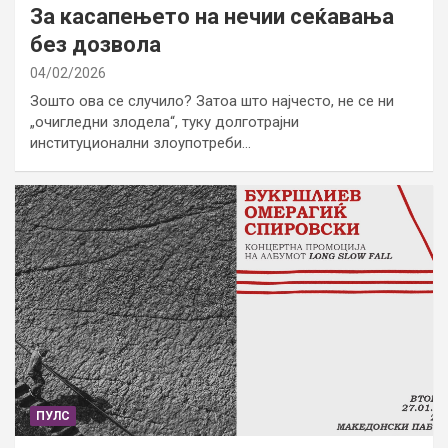
За касапењето на нечии сеќавања
без дозвола
04/02/2026
Зошто ова се случило? Затоа што најчесто, не се ни
„очигледни злодела“, туку долготрајни
институционални злоупотреби…
ПУЛС