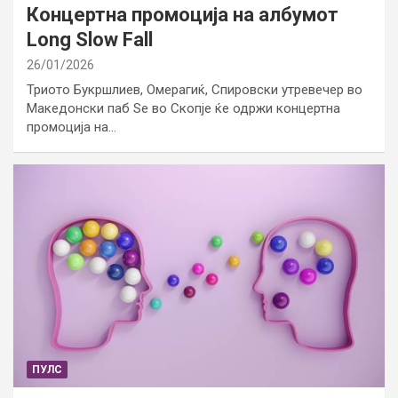
Концертна промоција на албумот
Long Slow Fall
26/01/2026
Триото Букршлиев, Омерагиќ, Спировски утревечер во
Македонски паб Ѕе во Скопје ќе одржи концертна
промоција на…
ПУЛС