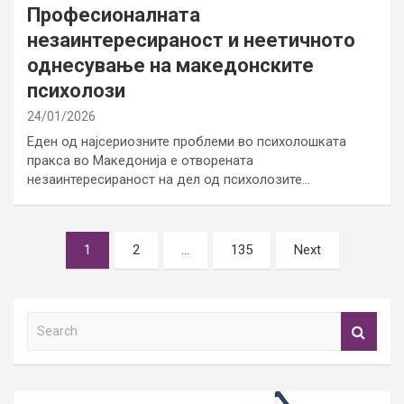
Професионалната
незаинтересираност и неетичното
однесување на македонските
психолози
24/01/2026
Еден од најсериозните проблеми во психолошката
пракса во Македонија е отворената
незаинтересираност на дел од психолозите…
Posts
1
2
…
135
Next
pagination
S
e
a
r
c