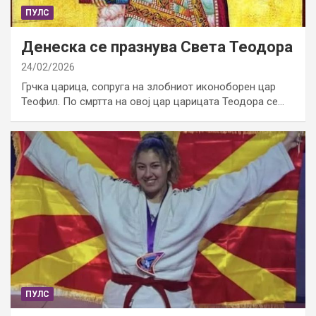
ПУЛС
Денеска се празнува Света Теодора
24/02/2026
Грчка царица, сопруга на злобниот иконоборен цар
Теофил. По смртта на овој цар царицата Теодора се…
ПУЛС