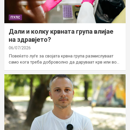
ПУЛС
Дали и колку крвната група влијае
на здравјето?
06/07/2026
Повеќето луѓе за својата крвна група размислуваат
само кога треба доброволно да даруваат крв или во…