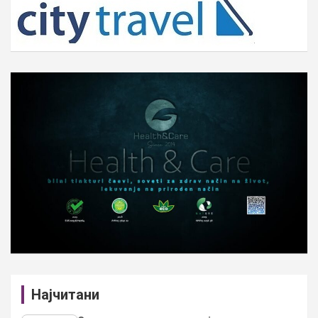
h
Најчитани