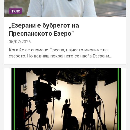
ПУЛС
„Езерани е бубрегот на
Преспанското Езеро“
05/07/2026
Кога ќе се спомене Преспа, најчесто мислиме на
езерото. Но веднаш покрај него се наоѓа Езерани…