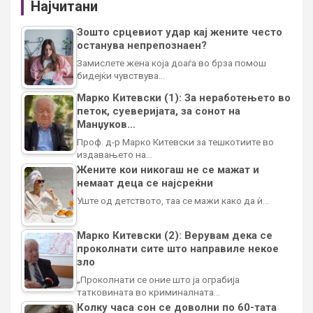
Најчитани
Зошто срцевиот удар кај жените често
останува непрепознаен?
Замислете жена која доаѓа во брза помош
бидејќи чувствува…
Марко Китевски (1): За неработењето во
петок, суеверијата, за сонот на
Манџуков…
Проф. д-р Марко Китевски за тешкотиите во
издавањето на…
Жените кои никогаш не се мажат и
немаат деца се најсреќни
Уште од детството, таа се мажи како да ѝ…
Марко Китевски (2): Верувам дека се
проколнати сите што направиле некое
зло
„Проколнати се оние што ја ограбија
татковината во криминалната…
Колку часа сон се доволни по 60-тата