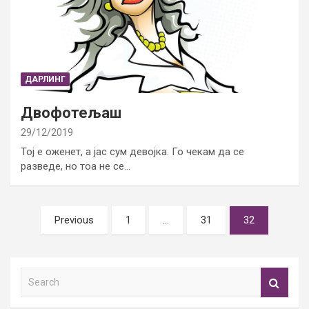
ДАРЛИНГ
Двофотељаш
29/12/2019
Тој е оженет, а јас сум девојка. Го чекам да се
разведе, но тоа не се…
Posts
Previous
1
…
31
32
pagination
S
e
a