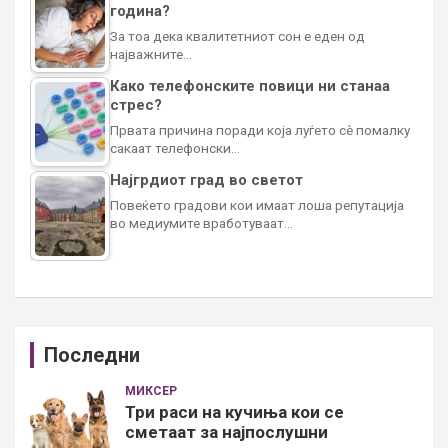
година?
За тоа дека квалитетниот сон е еден од
најважните…
Како телефонските повици ни станаа
стрес?
Првата причина поради која луѓето сè помалку
сакаат телефонски…
Најгрдиот град во светот
Повеќето градови кои имаат лоша репутација
во медиумите вработуваат…
Последни
МИКСЕР
Три раси на кучиња кои се
сметаат за најпослушни