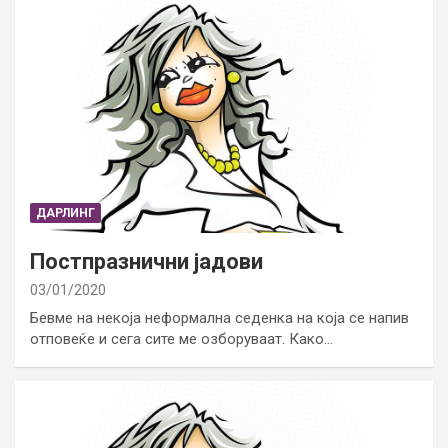
ДАРЛИНГ
Постпразнични јадови
03/01/2020
Бевме на некоја неформална седенка на која се напив
отповеќе и сега сите ме озборуваат. Како…