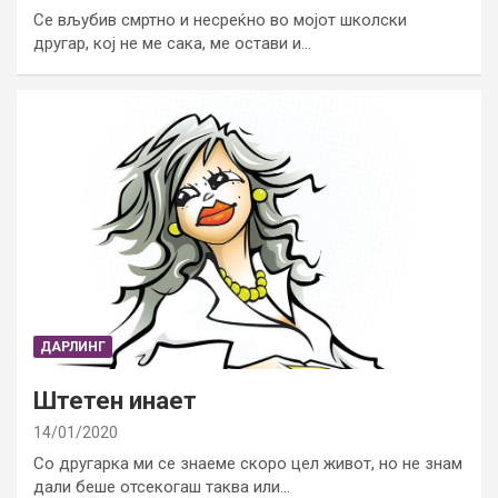
Се вљубив смртно и несреќно во мојот школски
другар, кој не ме сака, ме остави и…
ДАРЛИНГ
Штетен инает
14/01/2020
Со другарка ми се знаеме скоро цел живот, но не знам
дали беше отсекогаш таква или…