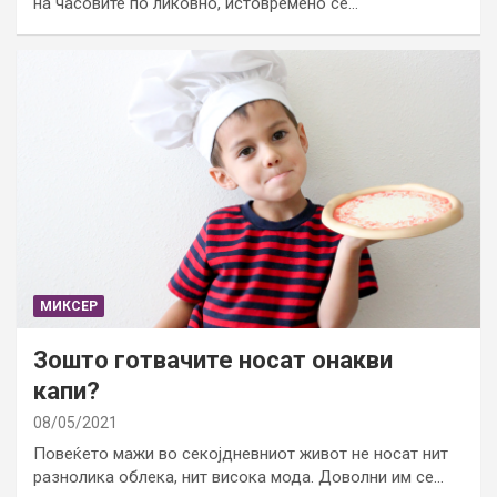
на часовите по ликовно, истовремено се…
МИКСЕР
Зошто готвачите носат онакви
капи?
08/05/2021
Повеќето мажи во секојдневниот живот не носат нит
разнолика облека, нит висока мода. Доволни им се…