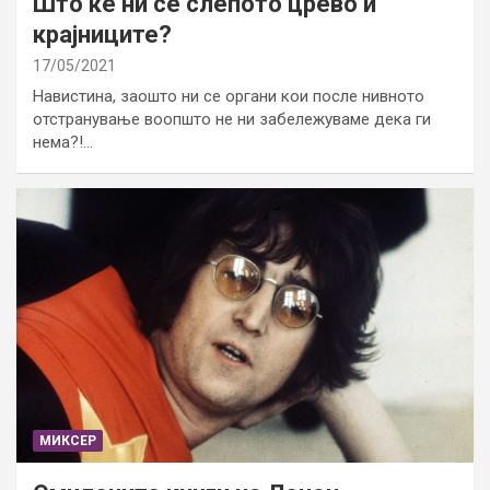
Што ќе ни се слепото црево и
крајниците?
17/05/2021
Навистина, заошто ни се органи кои после нивното
отстранување воопшто не ни забележуваме дека ги
нема?!…
МИКСЕР