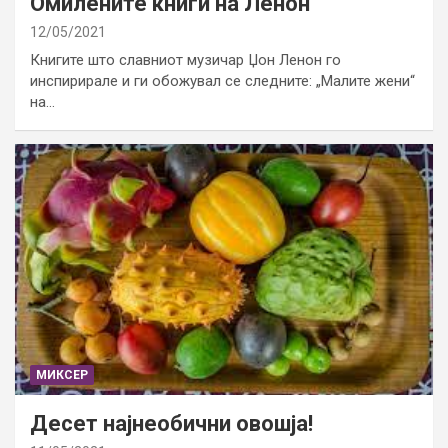
Омилените книги на Ленон
12/05/2021
Книгите што славниот музичар Џон Ленон го
инспирирале и ги обожувал се следните: „Малите жени“
на…
МИКСЕР
Десет најнеобични овошја!