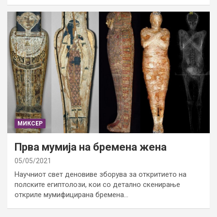
МИКСЕР
Прва мумија на бремена жена
05/05/2021
Научниот свет деновиве зборува за откритието на
полските египтолози, кои со детално скенирање
откриле мумифицирана бремена…