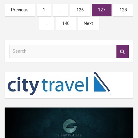
Posts
Previous
1
…
126
127
128
pagination
…
140
Next
S
e
a
r
c
h