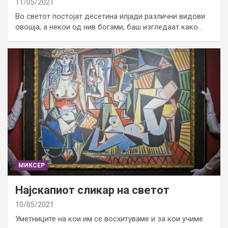
11/05/2021
Во светот постојат десетина илјади различни видови
овошја, а некои од нив богами, баш изгледаат како…
МИКСЕР
Најскапиот сликар на светот
10/05/2021
Уметниците на кои им се восхитуваме и за кои учиме