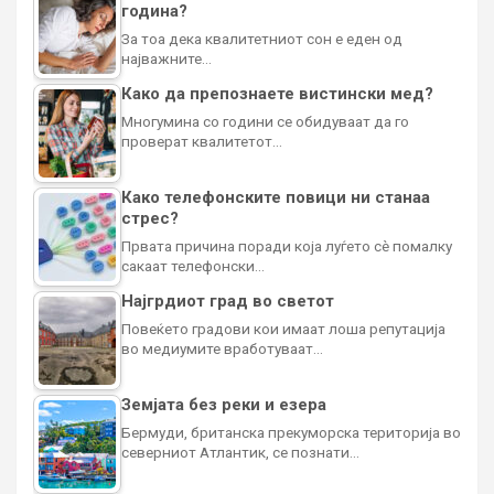
година?
За тоа дека квалитетниот сон е еден од
најважните…
Како да препознаете вистински мед?
Многумина со години се обидуваат да го
проверат квалитетот…
Како телефонските повици ни станаа
стрес?
Првата причина поради која луѓето сè помалку
сакаат телефонски…
Најгрдиот град во светот
Повеќето градови кои имаат лоша репутација
во медиумите вработуваат…
Земјата без реки и езера
Бермуди, британска прекуморска територија во
северниот Атлантик, се познати…