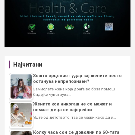
Најчитани
Зошто срцевиот удар кај жените често
останува непрепознаен?
Замислете жена која доаѓа во брза помош
бидејќи чувствува…
Жените кои никогаш не се мажат и
немаат деца се најсреќни
Уште од детството, таа се мажи како да ѝ…
Колку часа сон се доволни по 60-тата