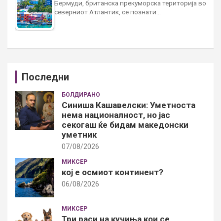
Бермуди, британска прекуморска територија во
северниот Атлантик, се познати…
Последни
БОЛДИРАНО
Синиша Кашавелски: Уметноста
нема националност, но јас
секогаш ќе бидам македонски
уметник
07/08/2026
МИКСЕР
кој е осмиот континент?
06/08/2026
МИКСЕР
Три раси на кучиња кои се