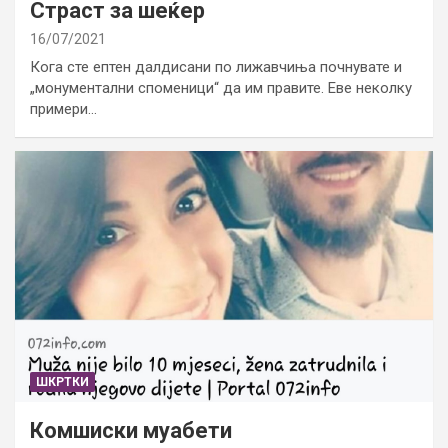
Страст за шеќер
16/07/2021
Кога сте ептен далдисани по лижавчиња почнувате и
„монументални споменици“ да им правите. Еве неколку
примери…
ШКРТКИ
Комшиски муабети