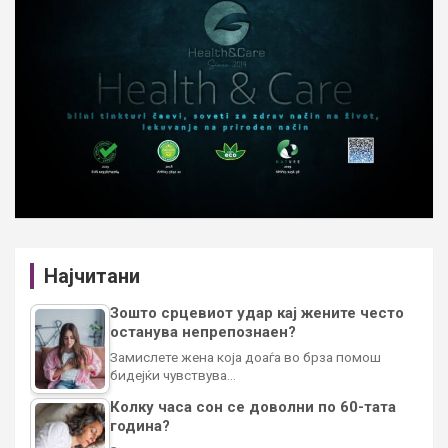
Најчитани
Зошто срцевиот удар кај жените често
останува непрепознаен?
Замислете жена која доаѓа во брза помош
бидејќи чувствува…
Колку часа сон се доволни по 60-тата
година?