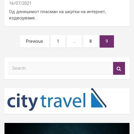
16/07/2021
Од денешниот пласман на шкртки на интернет,
издвојуваме…
Posts
Previous
1
…
8
9
pagination
S
e
a
r
c
h