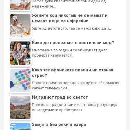
За тоа дека квалитетниот сон е еден од
најважните…
Жените кои никогаш не се мажат и
немаат деца се најсреќни
Уште од детството, таа се мажи како да ѝ…
Како да препознаете вистински мед?
Многумина со години се обидуваат да го
проверат квалитетот…
Како телефонските повици ни станаа
стрес?
Првата причина поради која луѓето сè помалку
сакаат телефонски…
Најгрдиот град во светот
Повеќето градови кои имаат лоша репутација
во медиумите вработуваат…
Земјата без реки и езера