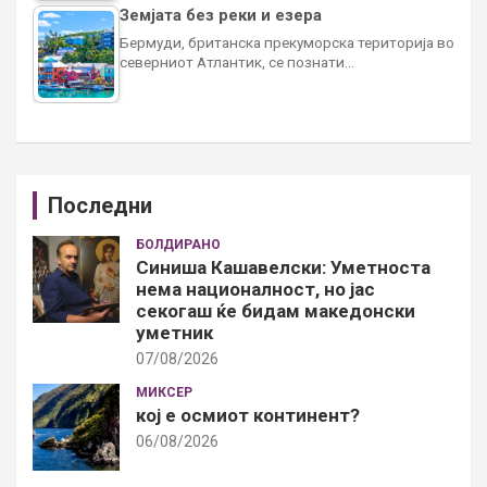
Земјата без реки и езера
Бермуди, британска прекуморска територија во
северниот Атлантик, се познати…
Последни
БОЛДИРАНО
Синиша Кашавелски: Уметноста
нема националност, но јас
секогаш ќе бидам македонски
уметник
07/08/2026
МИКСЕР
кој е осмиот континент?
06/08/2026