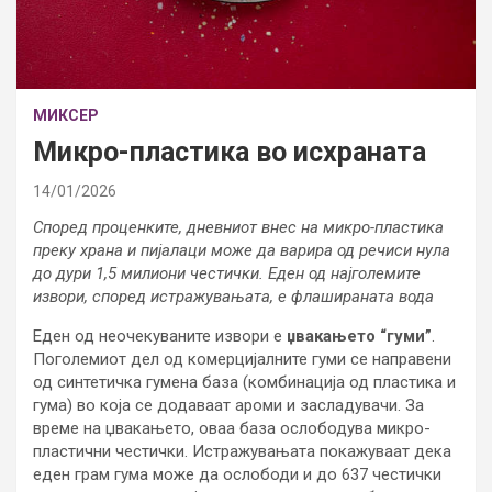
МИКСЕР
Mикро-пластика во исхраната
14/01/2026
Според проценките, дневниот внес на микро-пластика
преку храна и пијалаци може да варира од речиси нула
до дури 1,5 милиони честички. Еден од најголемите
извори, според истражувањата, е флашираната вода
Еден од неочекуваните извори е
џвакањето “гуми”
.
Поголемиот дел од комерцијалните гуми се направени
од синтетичка гумена база (комбинација од пластика и
гума) во која се додаваат ароми и засладувачи. За
време на џвакањето, оваа база ослободува микро-
пластични честички. Истражувањата покажуваат дека
еден грам гума може да ослободи и до 637 честички