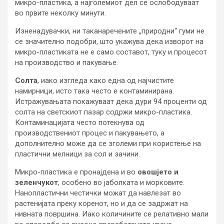
микро-пластика, а најголемиот дел се ослободуваат
во првите неколку минути.
Изненадувачки, ни таканаречените „природни“ гуми не
се значително подобри, што укажува дека изворот на
микро-пластиката не е само составот, туку и процесот
на производство и пакување.
Солта
, иако изгледа како една од најчистите
намирници, исто така често е контаминирана.
Истражувањата покажуваат дека дури 94 проценти од
солта на светскиот пазар содржи микро-пластика.
Контаминацијата често потекнува од
производствениот процес и пакувањето, а
дополнително може да се зголеми при користење на
пластични мелници за сол и зачини.
Микро-пластика е пронајдена и во
овошјето и
зеленчукот
, особено во јаболката и морковите.
Нанопластични честички можат да навлезат во
растенијата преку коренот, но и да се задржат на
нивната површина. Иако количините се релативно мали