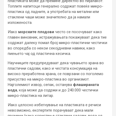
пластиката може да премине директно во пијалакот.
Топлите напитоци генерално содржат повеќе микро-
пластика од ладните, а употребата на метални или
стаклени чаши може значително да ја намали
изложеноста.
Иако
морските плодови
често се посочуваат како
главен виновник, истражувањата покажуваат дека тие
содржат далеку помал број микро-пластични честички
во споредба со некои секојдневни навики, како
пиењето чај од пластична кесичка.
Научниците предупредуваат дека чувањето храна во
пластични садови, како и честата консумација на
високо преработена храна, се поврзани со поголемо
присуство на микро-пластика во организмот.
Најголемиот извор, сепак, останува
флашираната
вода
, која може да содржи и до 240.000 честички
микро-пластика на литар.
Иако целосно избегнување на пластиката е речиси
невозможно, експертите порачуваат дека мали
промени (како користење стаклени садови, вода од