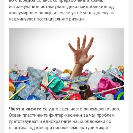
во споредба со високо преработената храна,
истражувачите истакнуваат дека придобивките од
консумирање овошје и зеленчук сè уште далеку ги
надминуваат потенцијалните ризици.
Чајот и кафето
се уште еден често занемарен извор.
Освен пластичните филтер-кесички за чај, проблем
претставуваат и еднократните чаши обложени со
пластика, од кои при високи температури микро-