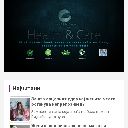
Најчитани
Зошто срцевиот удар кај жените често
останува непрепознаен?
Замислете жена која доаѓа во брза помош
бидејќи чувствува…
Жените кои никогаш не се мажат и