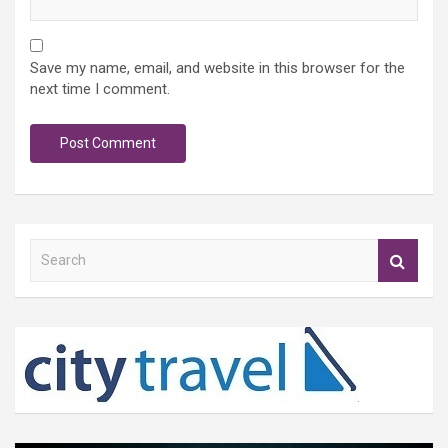
Save my name, email, and website in this browser for the
next time I comment.
S
e
a
r
c
h