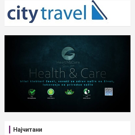
c
h
Најчитани