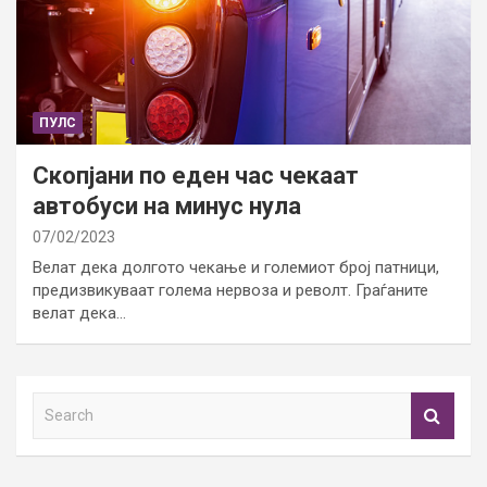
ПУЛС
Скопјани по еден час чекаат
автобуси на минус нула
07/02/2023
Велат дека долгото чекање и големиот број патници,
предизвикуваат голема нервоза и револт. Граѓаните
велат дека…
S
e
a
r