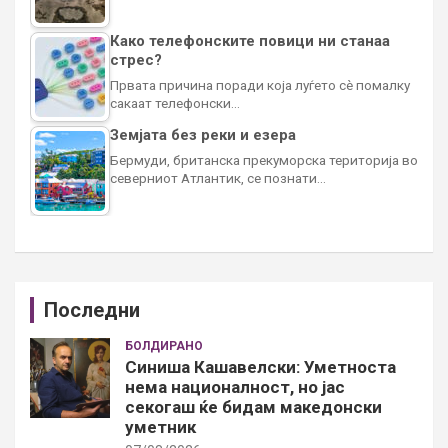
Како телефонските повици ни станаа
стрес?
Првата причина поради која луѓето сè помалку
сакаат телефонски…
Земјата без реки и езера
Бермуди, британска прекуморска територија во
северниот Атлантик, се познати…
Последни
БОЛДИРАНО
Синиша Кашавелски: Уметноста
нема националност, но јас
секогаш ќе бидам македонски
уметник