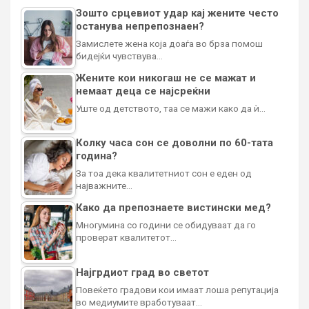
Зошто срцевиот удар кај жените често
останува непрепознаен?
Замислете жена која доаѓа во брза помош
бидејќи чувствува…
Жените кои никогаш не се мажат и
немаат деца се најсреќни
Уште од детството, таа се мажи како да ѝ…
Колку часа сон се доволни по 60-тата
година?
За тоа дека квалитетниот сон е еден од
најважните…
Како да препознаете вистински мед?
Многумина со години се обидуваат да го
проверат квалитетот…
Најгрдиот град во светот
Повеќето градови кои имаат лоша репутација
во медиумите вработуваат…