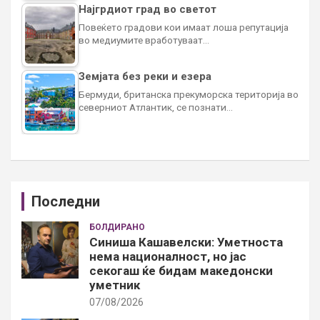
Најгрдиот град во светот
Повеќето градови кои имаат лоша репутација
во медиумите вработуваат…
Земјата без реки и езера
Бермуди, британска прекуморска територија во
северниот Атлантик, се познати…
Последни
БОЛДИРАНО
Синиша Кашавелски: Уметноста
нема националност, но јас
секогаш ќе бидам македонски
уметник
07/08/2026