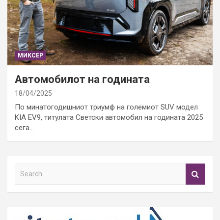
МИКСЕР
Автомобилот на годината
18/04/2025
По минатогодишниот триумф на големиот SUV модел
KIA EV9, титулата Светски автомобил на годината 2025
сега…
S
e
a
r
c
h