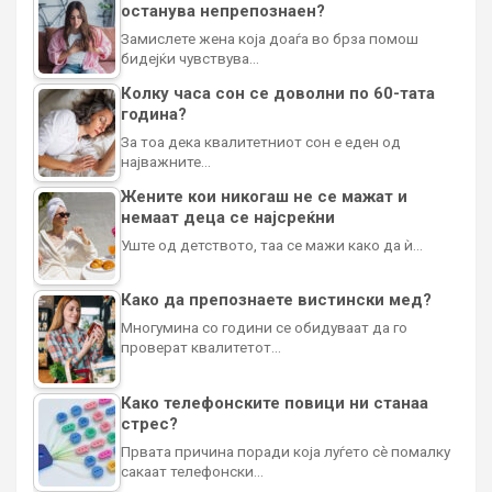
останува непрепознаен?
Замислете жена која доаѓа во брза помош
бидејќи чувствува…
Колку часа сон се доволни по 60-тата
година?
За тоа дека квалитетниот сон е еден од
најважните…
Жените кои никогаш не се мажат и
немаат деца се најсреќни
Уште од детството, таа се мажи како да ѝ…
Како да препознаете вистински мед?
Многумина со години се обидуваат да го
проверат квалитетот…
Како телефонските повици ни станаа
стрес?
Првата причина поради која луѓето сè помалку
сакаат телефонски…