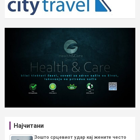
Најчитани
Зошто срцевиот удар кај жените често